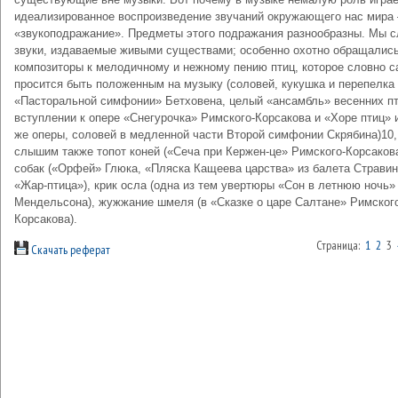
идеализированное воспроизведение звучаний окружающего нас мира
«звукоподражание». Предметы этого подражания разнообразны. Мы 
звуки, издаваемые живыми существами; особенно охотно обращалис
композиторы к мелодичному и нежному пению птиц, которое словно с
просится быть положенным на музыку (соловей, кукушка и перепелка
«Пасторальной симфонии» Бетховена, целый «ансамбль» весенних пт
вступлении к опере «Снегурочка» Римского-Корсакова и «Хоре птиц» 
же оперы, соловей в медленной части Второй симфонии Скрябина)10
слышим также топот коней («Сеча при Кержен-це» Римского-Корсакова
собак («Орфей» Глюка, «Пляска Кащеева царства» из балета Стравин
«Жар-птица»), крик осла (одна из тем увертюры «Сон в летнюю ночь»
Мендельсона), жужжание шмеля (в «Сказке о царе Салтане» Римског
Корсакова).
Страница:
1
2
3
Скачать реферат