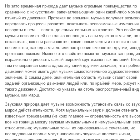
Но зато временная природа дает музыке огромные преимущества по
сравнению с искусствами, запечатлевающими один какой-либо момен
изъятый из движения. Протекая во времени, музыка получает возмож
передавать процессы развития, показывать всевозможные изменения
повороты в нем — вплоть до самых сильных контрастов. Это свойств
музыки позволяет ей не только воплощать наши чувства и мысли, но 
показывать, как они развиваются, какие новые черты и оттенки в них
появляются, как одна мысль или настроение сменяется другим, иног
противоположным. Именно это свойство помогает музыке так правдив
выразительно рисовать самый широкий круг жизненных явлений. Вмес
тем непрерывная смена одних звучаний другими означает, что пробл
движения может иметь для музыки самостоятельное художественное
значение. В самом деле, значительная область музыки ставит своей
задачей организацию движения людей или, по крайней мере, рисует 
такого движения. Достаточно указать на столь распространенный вид
музыки, как марш.
Звуковая природа дает музыке возможность установить связь со зву
миром действительности. Хотя музыкальный звук и должен отвечать
известным требованиям (из коих главное — определенность его высот
все же граница между звуками музыкальными и немузыкальными вес
относительна; музыкальные тоны, их одновременные сочетания, их
последования вполне могут напоминать звуковые явления жизни,
существующие вне музыки. Вот почему в музыке немалую роль игра