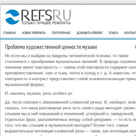
ГЛАВНАЯ
НОВЫЕ РЕФЕРАТЫ
ПОПУЛЯРНЫЕ
ДОБАВИТЬ РЕФЕРАТ
ПОИСК
КОНТАК
Проблема художественной ценности музыки
Но если мы и выйдем за пределы человеческой психики, то также
столкнемся с прообразами музыкальных явлений. В природе огромно
значение имеет повторность — смена этой повторности содержит конт
противопоставление: свет и тьма, тепло и холод и т. д. А известно, чт
повторность и контраст представляют собой основополагающие прин
музыкальной формы.
И, наконец, музыка, речь особого ро
да, тесно связана с обыкновенной словесной речью. И, наоборот, мож
сказать, что наша разговорная речь есть своего рода мелодия: разве 
слышим мы в ней повышений и понижений, ускорений и, замедлений,
отдельных фраз, разграниченных между собой цезурами, — то есть в
того, что мы слышим в музыкальной мелодии? Более того, самые
выразительные интонации словесной речи — такие, как интонация воп