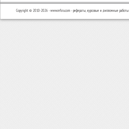
Copyright © 2010-2026 - www.refsru.com - рефераты, курсовые и дипломные работы