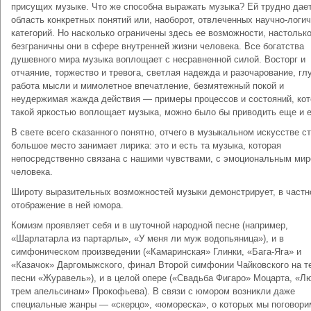
присущих музыке. Что же способна выражать музыка? Ей трудно дае
область конкретных понятий или, наоборот, отвлеченных научно-логи
категорий. Но насколько ограничены здесь ее возможности, настольк
безграничны они в сфере внутренней жизни человека. Все богатства
душевного мира музыка воплощает с несравненной силой. Восторг и
отчаяние, торжество и тревога, светлая надежда и разочарование, гл
работа мысли и мимолетное впечатление, безмятежный покой и
неудержимая жажда действия — примеры процессов и состояний, кот
такой яркостью воплощает музыка, можно было бы приводить еще и 
В свете всего сказанного понятно, отчего в музыкальном искусстве с
большое место занимает лирика: это и есть та музыка, которая
непосредственно связана с нашими чувствами, с эмоциональным ми
человека.
Широту выразительных возможностей музыки демонстрирует, в частн
отображение в ней юмора.
Комизм проявляет себя и в шуточной народной песне (например,
«Шарлатарла из партарлы», «У меня ли муж водопьяница»), и в
симфоническом произведении («Камаринская» Глинки, «Бага-Яга» и
«Казачок» Даргомыжского, финал Второй симфонии Чайковского на т
песни «Журавель»), и в целой опере («Свадьба Фигаро» Моцарта, «Л
трем апельсинам» Прокофьева). В связи с юмором возникли даже
специальные жанры — «скерцо», «юмореска», о которых мы поговори