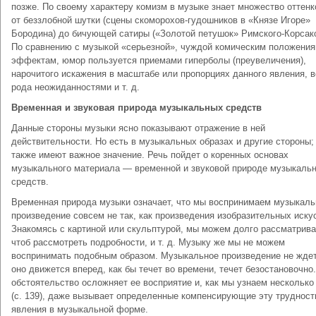
позже. По своему характеру комизм в музыке знает множество оттен
от беззлобной шутки (сцены скоморохов-гудошников в «Князе Игоре»
Бородина) до бичующей сатиры («Золотой петушок» Римского-Корсако
По сравнению с музыкой «серьезной», чуждой комическим положения
эффектам, юмор пользуется приемами гиперболы (преувеличения),
нарочитого искажения в масштабе или пропорциях данного явления, в
рода неожиданностями и т. д.
Временная и звуковая природа музыкальных средств
Данные стороны музыки ясно показывают отражение в ней
действительности. Но есть в музыкальных образах и другие стороны;
также имеют важное значение. Речь пойдет о коренных основах
музыкального материала — временной и звуковой природе музыкаль
средств.
Временная природа музыки означает, что мы воспринимаем музыкаль
произведение совсем не так, как произведения изобразительных иску
Знакомясь с картиной или скульптурой, мы можем долго рассматрива
чтоб рассмотреть подробности, и т. д. Музыку же мы не можем
воспринимать подобным образом. Музыкальное произведение не ждет
оно движется вперед, как бы течет во времени, течет безостановочно
обстоятельство осложняет ее восприятие и, как мы узнаем несколько
(с. 139), даже вызывает определенные компенсирующие эту трудност
явления в музыкальной форме.