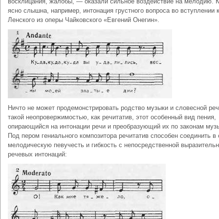
восклицания, жалобы, — оказали сильное воздействие на мелодию. 
ясно слышна, например, интонация грустного вопроса во вступлении 
Ленского из оперы Чайковского «Евгений Онегин».
Ничто не может продемонстрировать родство музыки и словесной реч
такой неопровержимостью, как речитатив, этот особенный вид пения,
опирающийся на интонации речи и преобразующий их по законам муз
Под пером гениального композитора речитатив способен соединить в 
мелодическую певучесть и гибкость с непосредственной выразитель
речевых интонаций: