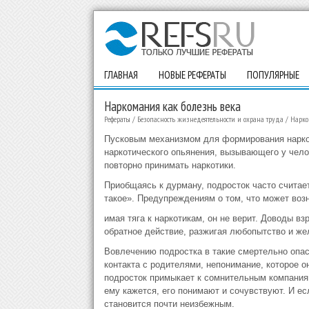
ГЛАВНАЯ
НОВЫЕ РЕФЕРАТЫ
ПОПУЛЯРНЫЕ
Наркомания как болезнь века
Рефераты
/
Безопасность жизнедеятельности и охрана труда
/
Нарко
Пусковым механизмом для формирования наркот
наркотического опьянения, вызывающего у чело
повторно принимать наркотики.
Приобщаясь к дурману, подросток часто считает
такое». Предупреждениям о том, что может воз
имая тяга к наркотикам, он не верит. Доводы в
обратное действие, разжигая любопытство и жел
Вовлечению подростка в такие смертельно опас
контакта с родителями, непонимание, которое он
подросток примыкает к сомнительным компаниям,
ему кажется, его понимают и сочувствуют. И ес
становится почти неизбежным.