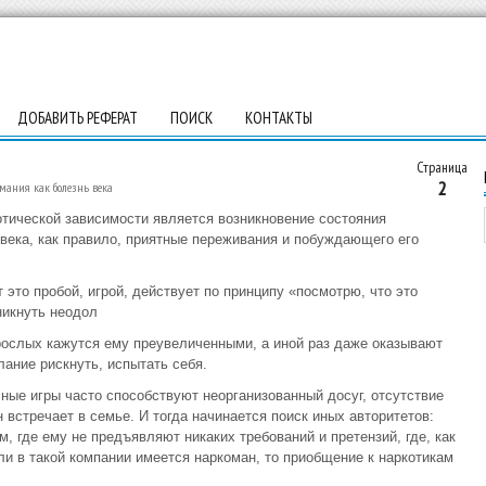
ДОБАВИТЬ РЕФЕРАТ
ПОИСК
КОНТАКТЫ
Страница
2
мания как болезнь века
ической зависимости является возникновение состояния
века, как правило, приятные переживания и побуждающего его
 это пробой, игрой, действует по принципу «посмотрю, что это
никнуть неодол
зрослых кажутся ему преувеличенными, а иной раз даже оказывают
ание рискнуть, испытать себя.
ные игры часто способствуют неорганизованный досуг, отсутствие
 встречает в семье. И тогда начинается поиск иных авторитетов:
 где ему не предъявляют никаких требований и претензий, где, как
ли в такой компании имеется наркоман, то приобщение к наркотикам