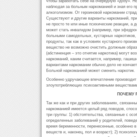
чтобы заработать себе на очередную «дозу». Но
наблюдая за больным наркоманией и зная его п
алкоголизмом. От героиновой наркомании страд
Существуют и другие варианты наркоманий, при
не просто те или иные психические реакции, а 
может стать инвалидом (например, при эфедрон
больными самодельных, кустарных наркотиков
продукты, так как в условиях кустарного произ
вещество не возможно очистить должным образо
(абстиненция – это отнятие наркотика) могут 
наркоманий, каким считается, например, гашишн
вариантами наркомании обычно дело не кончает
Больной наркоманией может сменить наркотик.
Особенно удручающее впечатление производит т
злоупотребляющих психоактивными веществами
ПОЧЕМУ 
Так же как и при других заболеваниях, связанн
наркоманией имеется целый ряд поводов, спос
три группы: 1) обстоятельства, связанные с ос
определенных заболеваний у родителей, поведе
время беременности, перенесенные, особенно в
веществ и, наконец, пол и возраст); 2) психоло