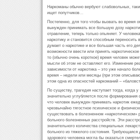
Наркоманы обычно вербуют слабовольных, таких,
ищет попутчиков…
Постепенно, для того чтобы вызвать во время 
вынужден принимать все большую дозу наркотик
отравление, теперь только опьяняет. У человек
наркотику и становится способным переносить в
думает о наркотике и все большая часть его де
возможности ввести или принять наркотическое 
то (обычно очень короткое) время человек мож
мысли об этом не оставляют его. Изменение ре
зависимости от наркотика – это уже начало бо
время – недели или месяцы (при этом описываю
этом одна из опасностей наркоманий – «баловс
По существу, трагедия наступает тогда, когда 
значительно углубляется после формирования 
что человек вынужден принимать наркотик ежедн
чрезвычайно тягостное психическое и физическо
существовать в болезненном «наркотическом» р
больного болезненных расстройств. Эти расстр
значительного количества специальных лекарст
больного из тяжелого состояния. Требующаяся 
здорового человека могла бы оказаться смерте