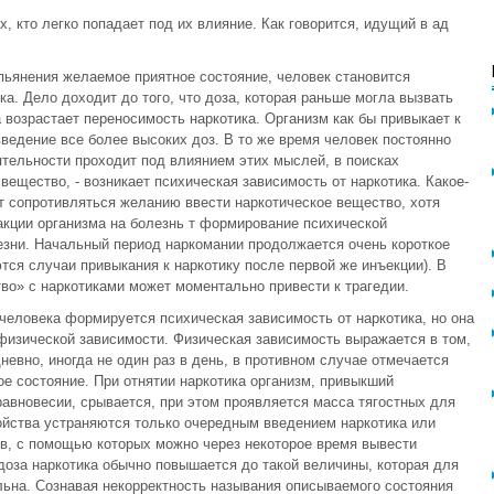
 кто легко попадает под их влияние. Как говорится, идущий в ад
опьянения желаемое приятное состояние, человек становится
а. Дело доходит до того, что доза, которая раньше могла вызвать
а возрастает переносимость наркотика. Организм как бы привыкает к
ведение все более высоких доз. В то же время человек постоянно
ятельности проходит под влиянием этих мыслей, в поисках
вещество, - возникает психическая зависимость от наркотика. Какое-
ет сопротивляться желанию ввести наркотическое вещество, хотя
акции организма на болезнь т формирование психической
лезни. Начальный период наркомании продолжается очень короткое
тся случаи привыкания к наркотику после первой же инъекции). В
тво» с наркотиками может моментально привести к трагедии.
у человека формируется психическая зависимость от наркотика, но она
физической зависимости. Физическая зависимость выражается в том,
евно, иногда не один раз в день, в противном случае отмечается
е состояние. При отнятии наркотика организм, привыкший
авновесии, срывается, при этом проявляется масса тягостных для
ойства устраняются только очередным введением наркотика или
в, с помощью которых можно через некоторое время вывести
доза наркотика обычно повышается до такой величины, которая для
льна. Сознавая некорректность называния описываемого состояния