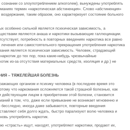
 сознании со злоупотреблением алкоголем), вынуждены употреблять
оманиях термин «наркотическая абстиненция». Слово «абстиненция»
ит воздержание, таким образом, оно характеризует состояние больного
ых особенно сильной является психическая зависимость, а
еществами являются анаша и наркотики вызывающие галлюцинации.
 отсутствует, потребность в повторных введениях наркотика все равно
е лечения или самостоятельного прекращения употребления наркотика
вания является психическая зависимость. Человек, страдающий
наркотик до тех пор, пока какие-нибудь чрезвычайные
отик из-за отсутствия материальных средств, изоляция и др.) не
НИЯ – ТЯЖЕЛЕЙШАЯ БОЛЕЗНЬ
ражающих организм и психику человека (в последнее время это
тому что наркомания осложняется такой страшной болезнью, как
м действующим лицом в приобретении этой болезни, становится
аний в том, что, даже если привыкание не возникает мгновенно и
о бесследно, иногда даже забываются, повторные введения
аставляют себя долго ждать, быстро парализуют волю человека и
новь употреблять наркотик.
ю «страсть» ищут, находят, употребляют наркотики, продают их,