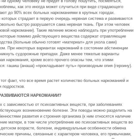
 ни одному человеку не придет в голову пошутить, посмеяться,
роблемы, как это иногда может случиться при виде страдающего
ают до 90% всех больных наркоманиями в крупных городах.
 которых страдает в первую очередь нервная система и развиваются
довольно быстро разрушается сама нервная ткань. При этом человек
овой наркомании). Такие явление можно наблюдать при употреблении
, которые помимо действующего вещества содержат отравляющие
водства (больные обычно готовят «материал» для укола сами)
м. При некоторых вариантах наркоманий в состоянии абстиненции
возникнуть судорожные припадки. Даже менее тяжелые варианты
ая наркомания, кроме всего прочего опасны тем, что этими
ся: гашиш (анаша) «прокладывает путь» производным опия (героину).
от факт, что все время растет количество больных наркоманией и
 подростков.
РАЗВИВАЮТСЯ НАРКОМАНИИ?
ых с зависимостью от психоактивных веществ, при заболеваниях
обствующих возникновению болезни. Эти поводы можно разделить на
обенностями развития и строения организма (к ним относятся наличие
ние матери, в том числе употребление ею психоактивных веществ во
 детском возрасте, болезни, индивидуальные особенности обмена
гические причины, связанные с характером человека, его привычками,