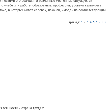
нностями его реакции на различные жизненные ситуации; 3)
о учебе или работе, образование, профессия, уровень культуры в
поха, в которых живет человек, наконец, «мода» на соответствующий
Страница:
1
2
3
4
5
6
7
8
9
ятельности и охрана труда»: