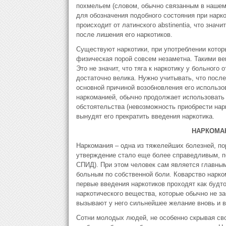
похмельем (словом, обычно связанным в нашем
для обозначения подобного состояния при нарк
происходит от латинского abstinentia, что знач
после лишения его наркотиков.
Существуют наркотики, при употреблении котор
физическая порой совсем незаметна. Такими в
Это не значит, что тяга к наркотику у больного
достаточно велика. Нужно учитывать, что посл
основной причиной возобновления его использо
наркоманией, обычно продолжает использовать 
обстоятельства (невозможность приобрести нарк
вынудят его прекратить введения наркотика.
НАРКОМА
Наркомания – одна из тяжелейших болезней, по
утверждение стало еще более справедливым, по
СПИД). При этом человек сам является главны
больным по собственной боли. Коварство нарком
первые введения наркотиков проходят как будт
наркотического вещества, которые обычно не з
вызывают у него сильнейшее желание вновь и в
Сотни молодых людей, не особенно скрывая сво