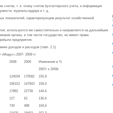
е счетов, т. е. плану счетов бухгалтерского учета, и информация
омости, журналы-ордера и т. д.
ых показателей, характеризующим результат хозяйственной
ия, используется им самостоятельно и направляется на дальнейшее
икакие органы, в том числе государство, не имеют права
прибыли предприятия.
ике доходов и расходов (табл. 2.1).
«Модус»,2007- 2009 гг.
2008
2009
Изменение в %
2007г к 2009г
124034
170582
155,9
106152
147843
158,0
17882
22739
144,6
127
62
136,6
730
488
104,6
13420
18453
152,3