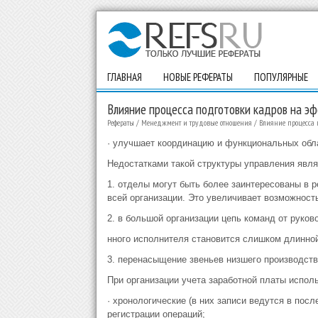
ГЛАВНАЯ
НОВЫЕ РЕФЕРАТЫ
ПОПУЛЯРНЫЕ
Влияние процесса подготовки кадров на э
Рефераты
/
Менеджмент и трудовые отношения
/
Влияние процесса 
· улучшает координацию и функциональных обл
Недостатками такой структуры управления явл
1. отделы могут быть более заинтересованы в 
всей организации. Это увеличивает возможнос
2. в большой организации цепь команд от руков
нного исполнителя становится слишком длинной
3. перенасыщение звеньев низшего производств
При организации учета заработной платы испол
· хронологические (в них записи ведутся в пос
регистрации операций;