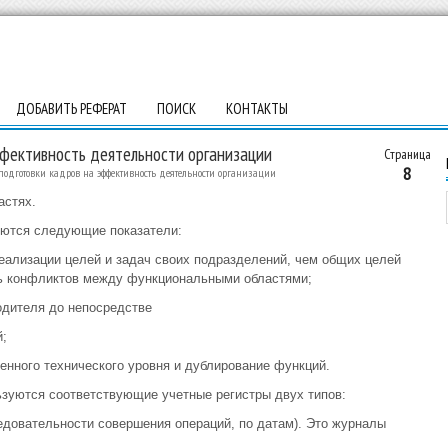
ДОБАВИТЬ РЕФЕРАТ
ПОИСК
КОНТАКТЫ
ффективность деятельности организации
Страница
8
подготовки кадров на эффективность деятельности организации
астях.
яются следующие показатели:
реализации целей и задач своих подразделений, чем общих целей
ть конфликтов между функциональными областями;
одителя до непосредстве
;
енного технического уровня и дублирование функций.
ьзуются соответствующие учетные регистры двух типов:
ледовательности совершения операций, по датам). Это журналы