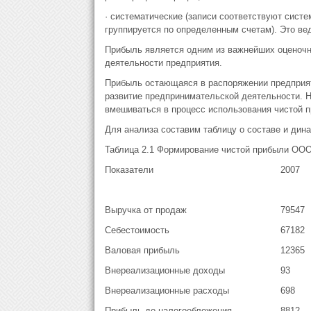
· систематические (записи соответствуют систем
группируется по определенным счетам). Это вед
Прибыль является одним из важнейших оценочн
деятельности предприятия.
Прибыль остающаяся в распоряжении предприят
развитие предпринимательской деятельности. Н
вмешиваться в процесс использования чистой 
Для анализа составим таблицу о составе и динам
Таблица 2.1 Формирование чистой прибыли ООО 
Показатели
2007
Выручка от продаж
79547
Себестоимость
67182
Валовая прибыль
12365
Внереализационные доходы
93
Внереализационные расходы
698
Прибыль до налогообложения
8812