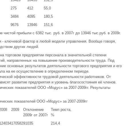
275
412
55,0
3484
4095
180,5
9676
13946
151,6
чистой прибыли с 6382 тыс. руб. в 2007г до 13946 тыс.руб. в 2009г.
 - ключевой фактор в любой модели управления. Вообще говоря,
едством других людей.
а торговом предприятии персонала в значительной степени
тий, направленных на повышение производительности труда. Под
ие основных результатов деятельности торгового предприятия и его
ала на ее осуществление в определенном периоде.
ической эффективности трудовой деятельности работников. От
висят развитие предприятия и уровень благосостояния её членов.
ических показателей ООО «Модус» за 2007-2009гг. Результаты
ических показателей ООО «Модус» за 2007-2009гг
2008
2009
Отклонение
Темп роста,
2009г от 2007г
%
124034
170582
91035
214,4