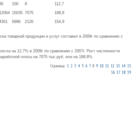
95
100
8
112,7
12064
15035
7075
188,8
4361
5996
2126
154,9
ска товарной продукции и услуг составил в 2009г по сравнению с
осла на 12,7% в 2009г по сравнению с 2007г. Рост численности
аработной платы на 7075 тыс.руб. или на 188,8%.
Страница:
1
2
3
4
5
6
7
8
9
10
11
12
13
14
15
16
17
18
19