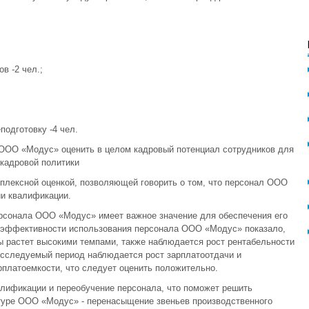
в -2 чел.;
подготовку -4 чел.
 ООО «Модус» оценить в целом кадровый потенциал сотрудников для
кадровой политики
мплексной оценкой, позволяющей говорить о том, что персонал ООО
и квалификации.
рсонала ООО «Модус» имеет важное значение для обеспечения его
 эффективности использования персонала ООО «Модус» показало,
ды растет высокими темпами, также наблюдается рост рентабельности
исследуемый период наблюдается рост зарплатоотдачи и
рплатоемкости, что следует оценить положительно.
алификации и переобучение персонала, что поможет решить
туре ООО «Модус» - перенасыщение звеньев производственного