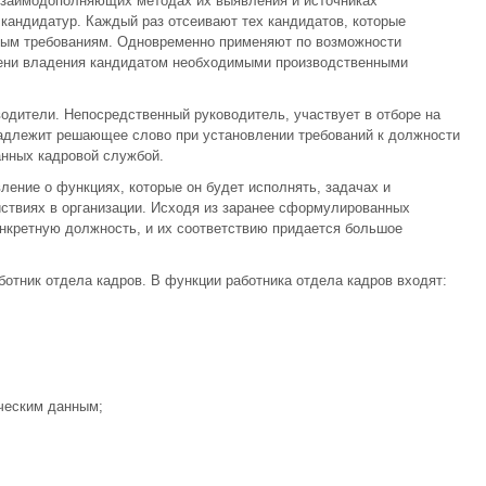
 взаимодополняющих методах их выявления и источниках
кандидатур. Каждый раз отсеивают тех кандидатов, которые
мым требованиям. Одновременно применяют по возможности
пени владения кандидатом необходимыми производственными
одители. Непосредственный руководитель, участвует в отборе на
адлежит решающее слово при установлении требований к должности
анных кадровой службой.
ление о функциях, которые он будет исполнять, задачах и
ствиях в организации. Исходя из заранее сформулированных
нкретную должность, и их соответствию придается большое
тник отдела кадров. В функции работника отдела кадров входят:
ическим данным;