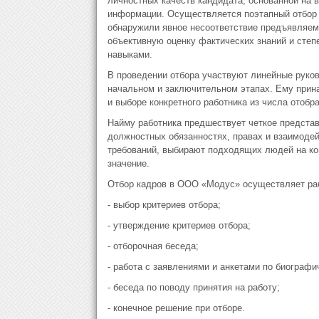
личностных качеств кандидата, основанной на
информации. Осуществляется поэтапный отбор 
обнаружили явное несоответствие предъявляе
объективную оценку фактических знаний и сте
навыками.
В проведении отбора участвуют линейные руков
начальном и заключительном этапах. Ему прин
и выборе конкретного работника из числа отобр
Найму работника предшествует четкое представ
должностных обязанностях, правах и взаимодей
требований, выбирают подходящих людей на ко
значение.
Отбор кадров в ООО «Модус» осуществляет рабо
- выбор критериев отбора;
- утверждение критериев отбора;
- отборочная беседа;
- работа с заявлениями и анкетами по биограф
- беседа по поводу принятия на работу;
- конечное решение при отборе.