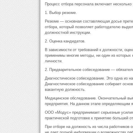
Процесс отбора персонала включает несколько 
1. Выбор резюме.
Резюме — основная составляющая досье претен
отбора, который позволяет работодателю выдел
должностной инструкции.
2. Оценка кандидатов.
В зависимости от требований к должности, оце
применимы многие методы, ни один из которых 
личности.
2. Предварительное собеседование — обязатель
Диагностическое собеседование. Это одна из н
Диагностическое собеседование собирает осно
вакантную должность.
Медицинское обследование. Окончательный выб
предприятия. На данном этапе определяющим я
ООО «Модус» предпринимает серьезные усилия
практической подготовке к принятию большей от
При отборе на должность из числа работников о
не дает полной информации о возможностях ра