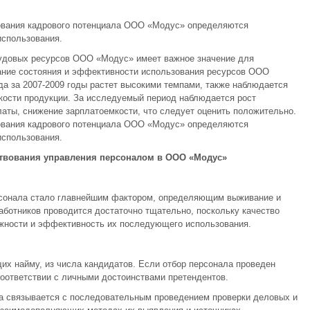
ования кадрового потенциала ООО «Модус» определяются
спользования.
удовых ресурсов ООО «Модус» имеет важное значение для
ание состояния и эффективности использования ресурсов ООО
да за 2007-2009 годы растет высокими темпами, также наблюдается
кости продукции. За исследуемый период наблюдается рост
латы, снижение зарплатоемкости, что следует оценить положительно.
ования кадрового потенциала ООО «Модус» определяются
спользования.
ствования управления персоналом в ООО «Модус»
рсонала стало главнейшим фактором, определяющим выживание и
аботников проводится достаточно тщательно, поскольку качество
жности и эффективность их последующего использования.
их найму, из числа кандидатов. Если отбор персонала проведен
оответствии с личными достоинствами претендентов.
а связывается с последовательным проведением проверки деловых и