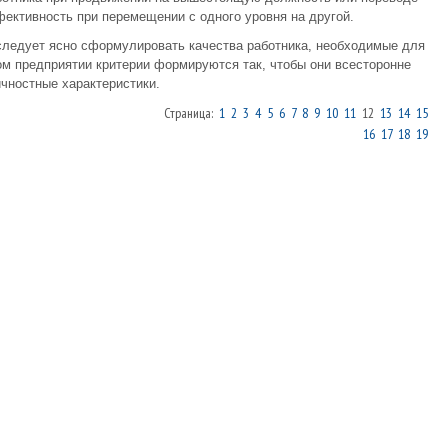
фективность при перемещении с одного уровня на другой.
следует ясно сформулировать качества работника, необходимые для
м предприятии критерии формируются так, чтобы они всесторонне
ичностные характеристики.
Страница:
1
2
3
4
5
6
7
8
9
10
11
12
13
14
15
16
17
18
19