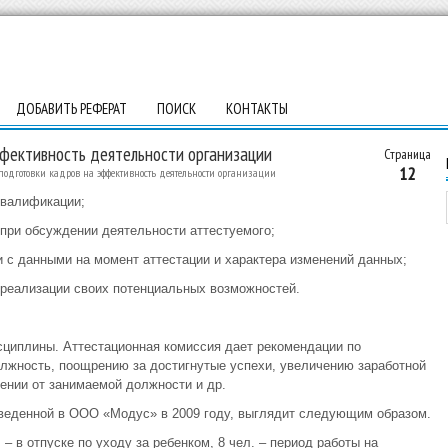
ДОБАВИТЬ РЕФЕРАТ
ПОИСК
КОНТАКТЫ
ффективность деятельности организации
Страница
12
подготовки кадров на эффективность деятельности организации
 квалификации;
 при обсуждении деятельности аттестуемого;
 с данными на момент аттестации и характера изменений данных;
о реализации своих потенциальных возможностей.
сциплины. Аттестационная комиссия дает рекомендации по
жность, поощрению за достигнутые успехи, увеличению заработной
дении от занимаемой должности и др.
веденной в ООО «Модус» в 2009 году, выглядит следующим образом.
. – в отпуске по уходу за ребенком, 8 чел. – период работы на