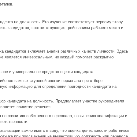
этапов.
дента на должность. Его изучение соответствует первому этапу
ить кандидатов, соответствующих требованиям рабочего места и
нка кандидатов включает анализ различных качеств личности. Здесь
не является универсальным, но каждый помогает раскрытию
ное и универсальное средство оценки кандидата.
аиболее важных ступеней оценки персонала при отборе.
вную информацию для определения пригодности кандидата на
ор кандидата на должность. Предполагает участие руководителя
вляется принятие решения.
 по развитию собственного персонала, повышению квалификации и
ветственности.
рганизации важно иметь в виду, что оценка деятельности работников
ботника при продвижении на вышестоящую должность или переводе