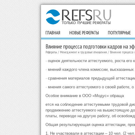
ГЛАВНАЯ
НОВЫЕ РЕФЕРАТЫ
ПОПУЛЯРНЫЕ
Влияние процесса подготовки кадров на э
Рефераты
/
Менеджмент и трудовые отношения
/
Влияние процесса 
· оценок деятельности аттестуемого, роста его
· мнений каждого члена комиссии, высказанных
· сравнения материалов предыдущей аттестации
· мнения самого аттестуемого о своей работе, 
Особое внимание в ООО «Модус» обраща
ется на соблюдение аттестуемыми трудовой ди
продвижению аттестуемого на вышестоящую дол
платы, переводе на другую работу, об освобож
Общая результирующая оценка аттестации, про
1. Не участвовали в аттестации – 10 чел. (2 чел