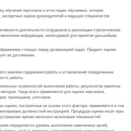
ку обучения персонала и аттестацию обучаемых, которая
, экспертных оценок руководителей и ведущих специалистов
тивности деятельности сотрудников в реализации стратегических
 накопления информации, необходимой для принятия дальнейших
ображением стоящих перед организацией задач. Предмет оценки
ует их достижению.
ного анализа содержания работы и установления определенных
ость работы.
сональных особенностей выполнения работы, результатов принятых
 методов. Чаще всего применяется для оценки персонала,
ов, приемщиков, учетчиков.
 оценки, построенные на основе этого фактора, применяются в том
ментировано должностной инструкцией. Процедура оценки носит ярко
устранения причин неполного исполнения обязанностей.
вания определяется уровень выполнения намеченных целей,
 уровень не был достигнут, устанавливаются цели и задачи на