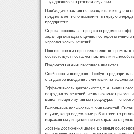
- нуждающиеся в разовом обучении
Необходимо постоянно проводить текущую оцен
предполагает использование, в первую очередь
предприятия.
Оценка персонала – процесс определения эффек
задач организации с целью последовательного
управленческих решений.
Процесс оценки персонала является прямым от
соответствует поставленным целям и способств
Предметом оценки персонала являются:
Особенности поведения. Требует предваритель
стандартов поведения, влияющих на эффективн
Эффективность деятельности, т. е. анализ пер
сотрудником решений, используемых приемов и
выполняющего рутинные процедуры, — оператор
Выполнение должностных обязанностей. Системы
случае, когда содержание работы жестко регла
выраженный дисциплинарный характер с целью 
Уровень достижения целей. Во время собеседо
анализируются причины, из-за которых заданный