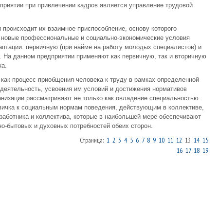
приятии при привлечении кадров является управление трудовой
 происходит их взаимное приспособление, основу которого
в новые профессиональные и социально-экономические условия
птации: первичную (при найме на работу молодых специалистов) и
. На данном предприятии применяют как первичную, так и вторичную
ка.
как процесс приобщения человека к труду в рамках определенной
деятельность, усвоения им условий и достижения нормативов
низации рассматривают не только как овладение специальностью.
вичка к социальным нормам поведения, действующим в коллективе,
работника и коллектива, которые в наибольшей мере обеспечивают
о-бытовых и духовных потребностей обеих сторон.
Страница:
1
2
3
4
5
6
7
8
9
10
11
12
13
14
15
16
17
18
19