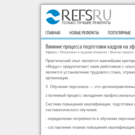
ГЛАВНАЯ
НОВЫЕ РЕФЕРАТЫ
ПОПУЛЯРНЫЕ
Влияние процесса подготовки кадров на э
Рефераты
/
Менеджмент и трудовые отношения
/
Влияние процесса 
Практический опыт является важнейшим критер
«Модус» предпочитают наем работников с опыто
является установление трудового стажа, отраж
организации.
3. Обучение персонала — это целенаправленны
ствляемый процесс овладения профессиональн
Система повышения квалификации, подготовки 
систематического обучения:
- определение потребности в обучении персонал
- составление планов повышения квалификации,