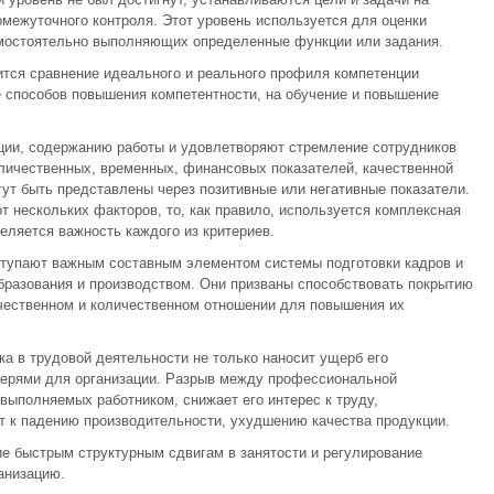
межуточного контроля. Этот уровень используется для оценки
амостоятельно выполняющих определенные функции или задания.
ится сравнение идеального и реального профиля компетенции
 способов повышения компетентности, на обучение и повышение
ации, содержанию работы и удовлетворяют стремление сотрудников
личественных, временных, финансовых показателей, качественной
гут быть представлены через позитивные или негативные показатели.
от нескольких факторов, то, как правило, используется комплексная
еляется важность каждого из критериев.
тупают важным составным элементом системы подготовки кадров и
бразования и производством. Они призваны способствовать покрытию
ачественном и количественном отношении для повышения их
а в трудовой деятельности не только наносит ущерб его
отерями для организации. Разрыв между профессиональной
выполняемых работником, снижает его интерес к труду,
ет к падению производительности, ухудшению качества продукции.
е быстрым структурным сдвигам в занятости и регулирование
анизацию.