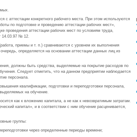
емых.
ся с аттестации конкретного рабочего места. При этом используются
боты по подготовке и проведению аттестации рабочих мест»,
ке проведения аттестации рабочих мест по условиям труда,
 14.03.97 № 12.
абота, приемы и т. п.) сравниваются с уровнем их выполнения
 очередь, определяется на основании аттестации данных лиц из
ния, должны быть средства, выделяемые на покрытие расходов по
обучения. Следует отметить, что на данном предприятии наблюдается
итие персонала.
повышения квалификации, подготовки и переподготовки персонала,
 выделяемых на обучение.
сится как к вложению капитала, а не как к невозвратимым затратам.
ческий капитал», и в соответствии с ним обучение расценивается,
овные группы:
переподготовки через определенные периоды времени;