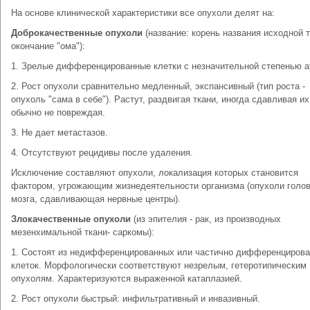
На основе клинической характеристики все опухоли делят на:
Доброкачественные опухоли
(название: корень названия исходной т
окончание "ома"):
1. Зрелые дифференцированные клетки с незначительной степенью а
2. Рост опухоли сравнительно медленный, экспансивный (тип роста -
опухоль "сама в себе"). Растут, раздвигая ткани, иногда сдавливая их
обычно не повреждая.
3. Не дает метастазов.
4. Отсутствуют рецидивы после удаления.
Исключение составляют опухоли, локализация которых становится
фактором, угрожающим жизнедеятельности организма (опухоли голов
мозга, сдавливающая нервные центры).
Злокачественные опухоли
(из эпителия - рак, из производных
мезенхимальной ткани- саркомы):
1. Состоят из недифференцированных или частично дифференциров
клеток. Морфологически соответствуют незрелым, гетеротипическим
опухолям. Характеризуются выраженной катаплазией.
2. Рост опухоли быстрый: инфильтративный и инвазивный.