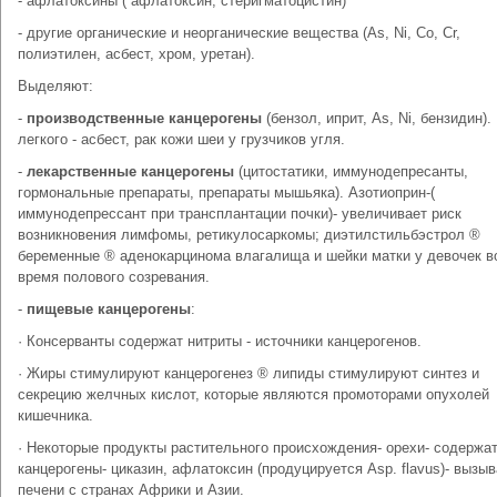
- афлатоксины ( афлатоксин, стеригматоцистин)
- другие органические и неорганические вещества (As, Ni, Co, Cr,
полиэтилен, асбест, хром, уретан).
Выделяют:
-
производственные канцерогены
(бензол, иприт, As, Ni, бензидин).
легкого - асбест, рак кожи шеи у грузчиков угля.
-
лекарственные канцерогены
(цитостатики, иммунодепресанты,
гормональные препараты, препараты мышьяка). Азотиоприн-(
иммунодепрессант при трансплантации почки)- увеличивает риск
возникновения лимфомы, ретикулосаркомы; диэтилстильбэстрол ®
беременные ® аденокарцинома влагалища и шейки матки у девочек в
время полового созревания.
-
пищевые канцерогены
:
· Консерванты содержат нитриты - источники канцерогенов.
· Жиры стимулируют канцерогенез ® липиды стимулируют синтез и
секрецию желчных кислот, которые являются промоторами опухолей
кишечника.
· Некоторые продукты растительного происхождения- орехи- содержа
канцерогены- циказин, афлатоксин (продуцируется Asp. flavus)- вызыв
печени с странах Африки и Азии.