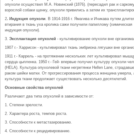
опухоли осуществил М.А. Новинский (1876). (пересадил рак и сарком
взрослой собаки щенку, опухоли привились а затем их трансплантиро
2
. Индукция опухоли
. В 1914-1916 г. Ямагива и Ичикава путем длите
втирания в ткань уха кролика сажи получили папиллому (химическая
индукция опухоли).
3.
Эксплантация опухолей
- культивирование опухоли вне организма
1907 г.- Харрисон - культивировал ткань эмбриона лягушки вне органи
1911 г.- Каррель - на протяжении нескольких лет культивировал мышц
сердца цыпленка. 1950 г.- Гей- впервые получил культуру опухоли че
(HELA). Культура опухолевой ткани негретянки Hellen Lane, страдавш
раком шейки матки. От прогрессирования процесса женщина умерла, 
культура ткани продолжает существовать несколько десятилетий.
Основные свойства опухолей
Различают два типа опухолей в зависимости от:
1. Степени зрелости.
2. Характера роста, темпов роста.
3. Способности к метастазированию.
4. Способности к рецидивированию.