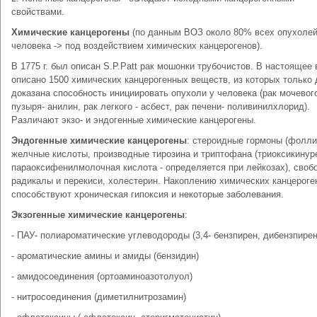
свойствами.
Химические канцерогены
(по данным ВОЗ около 80% всех опухоле
человека -> под воздействием химических канцерогенов).
В 1775 г. был описан S.P.Patt рак мошонки трубочистов. В настоящее
описано 1500 химических канцерогенных веществ, из которых только 
доказана способность инициировать опухоли у человека (рак мочевог
пузыря- анилин, рак легкого - асбест, рак печени- поливинилхлорид).
Различают экзо- и эндогенные химические канцерогены.
Эндогенные химические канцерогены
: стероидные гормоны (фолли
желчные кислоты, производные тирозина и триптофана (триоксикинур
параоксифенилмолочная кислота - определяется при лейкозах), своб
радикалы и перекиси, холестерин. Накоплению химических канцероге
способствуют хроническая гипоксия и некоторые заболевания.
Экзогенные химические канцерогены
:
- ПАУ- полиароматические углеводороды (3,4- бензпирен, дибензпирен
- ароматические амины и амиды (бензидин)
- амидосоединения (ортоаминоазотолуол)
- нитросоединения (диметилнитрозамин)