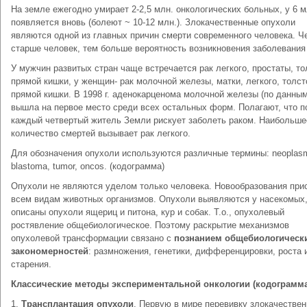
На земле ежегодно умирает 2-2,5 млн. онкологических больных, у 6 
появляется вновь (болеют ~ 10-12 млн.). Злокачественные опухоли
являются одной из главных причин смерти современного человека. Ч
старше человек, тем больше вероятность возникновения заболевания
У мужчин развитых стран чаще встречается рак легкого, простаты, то
прямой кишки, у женщин- рак молочной железы, матки, легкого, толст
прямой кишки. В 1998 г. аденокарценома молочной железы (по данны
вышла на первое место среди всех остальных форм. Полагают, что п
каждый четвертый житель Земли рискует заболеть раком. Наибольше
количество смертей вызывает рак легкого.
Для обозначения опухоли используются различные термины: neoplas
blastoma, tumor, oncos. (кодограмма)
Опухоли не являются уделом только человека. Новообразования пр
всем видам животных организмов. Опухоли выявляются у насекомых
описаны опухоли ящериц и питона, кур и собак. Т.о., опухолевый
ростявление общебиологическое. Поэтому раскрытие механизмов
опухолевой трансформации связано с
познанием общебиологическ
закономерностей
: размножения, генетики, дифференцировки, роста 
старения.
Классические методы экспериментальной онкологии (кодограмма
1.
Трансплантация опухоли
. Первую в мире перевивку злокачестве