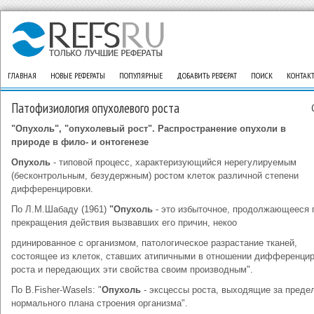
ГЛАВНАЯ
НОВЫЕ РЕФЕРАТЫ
ПОПУЛЯРНЫЕ
ДОБАВИТЬ РЕФЕРАТ
ПОИСК
КОНТАК
Патофизиология опухолевого роста
"Опухоль", "опухолевый рост". Распространение опухоли в
природе в фило- и онтогенезе
Опухоль
- типовой процесс, характеризующийся нерегулируемым
(бесконтрольным, безудержным) ростом клеток различной степени
дифференцировки.
По Л.М.Шабаду (1961)
"Опухоль
- это избыточное, продолжающееся 
прекращения действия вызвавших его причин, некоо
рдинированное с организмом, патологическое разрастание тканей,
состоящее из клеток, ставших атипичными в отношении дифференцир
роста и передающих эти свойства своим производным".
По B.Fisher-Wasels: "
Опухоль
- эксцессы роста, выходящие за преде
нормального плана строения организма".