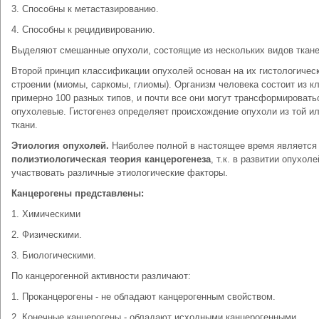
3. Способны к метастазированию.
4. Способны к рецидивированию.
Выделяют смешанные опухоли, состоящие из нескольких видов ткане
Второй принцип классификации опухолей основан на их гистологичес
строении (миомы, саркомы, глиомы). Организм человека состоит из к
примерно 100 разных типов, и почти все они могут трансформировать
опухолевые. Гистогенез определяет происхождение опухоли из той и
ткани.
Этиология опухолей.
Наиболее полной в настоящее время является
полиэтиологическая теория канцерогенеза
, т.к. в развитии опухол
участвовать различные этиологические факторы.
Канцерогены представлены:
1. Химическими
2. Физическими.
3. Биологическими.
По канцерогенной активности различают:
1. Проканцерогены - не обладают канцерогенным свойством.
2. Конечные канцерогены - обладают исходными канцерогенными