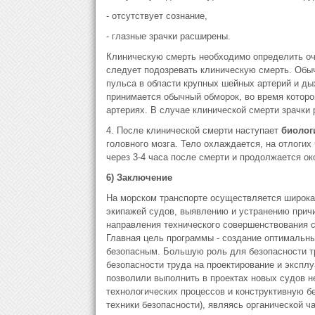
- отсутствует сознание,
- глазные зрачки расширены.
Клиническую смерть необходимо определить оч
следует подозревать клиническую смерть. Обыч
пульса в области крупных шейных артерий и ды
принимается обычный обморок, во время которо
артериях. В случае клинической смерти зрачки
4. После клинической смерти наступает
биолог
головного мозга. Тело охлаждается, на отлогих
через 3-4 часа после смерти и продолжается ок
6) Заключение
На морском транспорте осуществляется широка
экипажей судов, выявлению и устранению причи
направления технического совершенствования с
Главная цель программы - создание оптимальны
безопасным. Большую роль для безопасности т
безопасности труда на проектирование и экспл
позволили выполнить в проектах новых судов 
технологических процессов и конструктивную б
техники безопасности), являясь органической ч