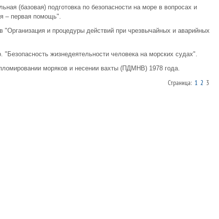
льная (базовая) подготовка по безопасности на море в вопросах и
ья – первая помощь".
ев "Организация и процедуры действий при чрезвычайных и аварийных
др. "Безопасность жизнедеятельности человека на морских судах".
пломировании моряков и несении вахты (ПДМНВ) 1978 года.
Страница:
1
2
3