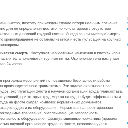
ень быстро, поэтому при каждом случае потери больным сознания
но для ее определения достаточно констатировать отсутствие
хательных движений грудной клетки. Иногда за клиническую смерть
го кровообращение не останавливается и есть пульсация на крупных
 расширены.
ическая смерть
. Наступают необратимые изменения в клетках коры
 частях тела появляются трупные пятна. Окоченение тела наступает
оло 24 часов.
я программа мероприятий по повышению безопасности работы
н производственного травматизма. Эти задачи охватывают все
удов, эксплуатации флота и научной организации труда плавсостава.
х условий, при которых труд моряка на судне будет эффективным и
руда на флоте сыграл комплекс нормативных документов
уатацию судов и их оборудования. Нормативы на проектирование
необходимые требования, обеспечивающие безопасность
езопасность оборудования. Эксплуатационные нормативы (правила
астью научной организации труда на флоте, позволили учесть