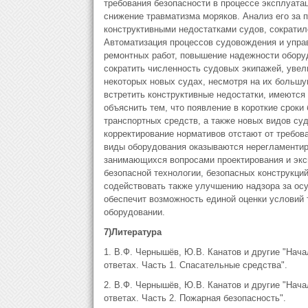
требования безопасности в процессе эксплуата
снижение травматизма моряков. Анализ его за п
конструктивными недостатками судов, сократило
Автоматизация процессов судовождения и упра
ремонтных работ, повышение надежности обору
сократить численность судовых экипажей, увел
некоторых новых судах, несмотря на их больш
встретить конструктивные недостатки, имеются 
объяснить тем, что появление в короткие срок
транспортных средств, а также новых видов суд
корректирование нормативов отстают от требов
виды оборудования оказываются нерегламентир
занимающихся вопросами проектирования и экс
безопасной технологии, безопасных конструкций
содействовать также улучшению надзора за ос
обеспечит возможность единой оценки условий 
оборудовании.
7
)
Литература
1. В.Ф. Чернышёв, Ю.В. Канатов и другие "Нача
ответах. Часть 1. Спасательные средства".
2. В.Ф. Чернышёв, Ю.В. Канатов и другие "Нача
ответах. Часть 2. Пожарная безопасность".