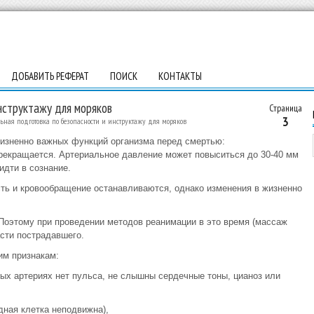
ДОБАВИТЬ РЕФЕРАТ
ПОИСК
КОНТАКТЫ
нструктажу для моряков
Страница
3
ьная подготовка по безопасности и инструктажу для моряков
жизненно важных функций организма перед смертью:
прекращается. Артериальное давление может повыситься до 30-40 мм
идти в сознание.
ть и кровообращение останавливаются, однако изменения в жизненно
 Поэтому при проведении методов реанимации в это время (массаж
сти пострадавшего.
им признакам:
ных артериях нет пульса, не слышны сердечные тоны, цианоз или
дная клетка неподвижна),