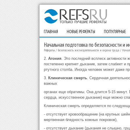
ГЛАВНАЯ
НОВЫЕ РЕФЕРАТЫ
ПОПУЛЯРНЫЕ
Начальная подготовка по безопасности и и
Рефераты
/
Безопасность жизнедеятельности и охрана труда
/
Начал
2.
Агония
. Это последний всплеск активности 
постепенно крепнет дыхание, затем слабеет и 
ртутного столба. Иногда человек может даже пр
3.
Клиническая смерть
. Сердечная деятельнос
важных
органах еще обратимы. Она длится 5-15 минут.
сердца, искусственное дыхание) еще можно спа
Клиническая смерть определяется по следующ
- отсутствует кровообращение (на крупных шей
мертвенная бледность кожных покровов),
- отсутствует дыхание (дыхания не слышно, гру