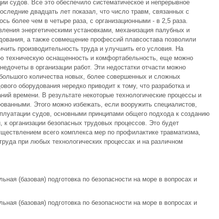
ции судов. Все это обеспечило систематическое и непрерывное
оследние двадцать лет показал, что число травм, связанных с
сь более чем в четыре раза, с организационными - в 2,5 раза.
вления энергетическими установками, механизация палубных и
дования, а также совмещение профессий плавсостава позволили
ичить производительность труда и улучшить его условия. На
ую техническую оснащенность и комфортабельность, еще можно
недочеты в организации работ. Эти недостатки отчасти можно
и большого количества новых, более совершенных и сложных
ового оборудования нередко приводит к тому, что разработка и
аний времени. В результате некоторые технологические процессы и
ованными. Этого можно избежать, если вооружить специалистов,
плуатации судов, основными принципами общего подхода к созданию
, к организации безопасных трудовых процессов. Это будет
уществлением всего комплекса мер по профилактике травматизма,
труда при любых технологических процессах и на различном
льная (базовая) подготовка по безопасности на море в вопросах и
льная (базовая) подготовка по безопасности на море в вопросах и