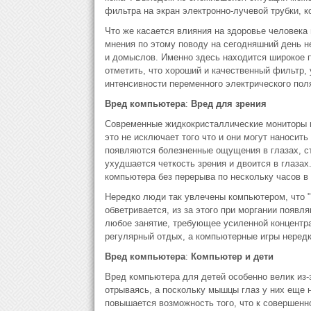
фильтра на экран электронно-лучевой трубки, к
Что же касается влияния на здоровье человека 
мнения по этому поводу на сегодняшний день н
и домыслов. Именно здесь находится широкое п
отметить, что хороший и качественный фильтр,
интенсивности переменного электрического пол
Вред компьютера
:
Вред для зрения
Современные жидкокристаллические мониторы г
это не исключает того что и они могут наносит
появляются болезненные ощущения в глазах, ст
ухудшается четкость зрения и двоится в глаза
компьютера без перерыва по нескольку часов в
Нередко люди так увлечены компьютером, что "з
обветривается, из за этого при моргании появ
любое занятие, требующее усиленной концентра
регулярный отдых, а компьютерные игры нередко
Вред компьютера
:
Компьютер и дети
Вред компьютера для детей особенно велик из-з
отрываясь, а поскольку мышцы глаз у них еще н
повышается возможность того, что к совершенн