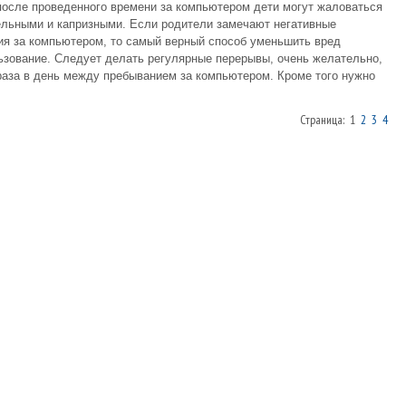
после проведенного времени за компьютером дети могут жаловаться
ельными и капризными. Если родители замечают негативные
ия за компьютером, то самый верный способ уменьшить вред
льзование. Следует делать регулярные перерывы, очень желательно,
 раза в день между пребыванием за компьютером. Кроме того нужно
Страница: 1
2
3
4