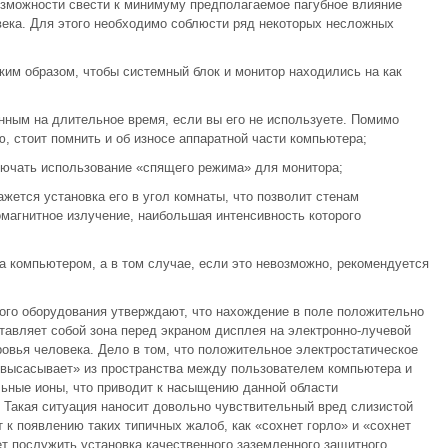
озможности свести к минимуму предполагаемое пагубное влияние
века. Для этого необходимо соблюсти ряд некоторых несложных
ким образом, чтобы системный блок и монитор находились на как
ным на длительное время, если вы его не используете. Помимо
, стоит помнить и об износе аппаратной части компьютера;
ключать использование «спящего режима» для монитора;
ется установка его в угол комнаты, что позволит стенам
магнитное излучение, наибольшая интенсивность которого
а компьютером, а в том случае, если это невозможно, рекомендуется
ого оборудования утверждают, что нахождение в поле положительно
ставляет собой зона перед экраном дисплея на электронно-лучевой
ровья человека. Дело в том, что положительное электростатическое
 «высасывает» из пространства между пользователем компьютера и
ьные ионы, что приводит к насыщению данной области
 Такая ситуация наносит довольно чувствительный вред слизистой
ит к появлению таких типичных жалоб, как «сохнет горло» и «сохнет
т послужить установка качественного заземленного защитного