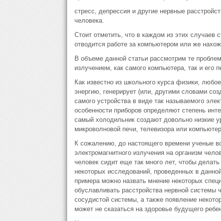
стресс, депрессия и другие нервные расстройс
человека.
Стоит отметить, что в каждом из этих случаев 
отводится работе за компьютером или же нахож
В объеме данной статьи рассмотрим те проблем
излучением, как самого компьютера, так и его 
Как известно из школьного курса физики, любо
энергию, генерирует (или, другими словами соз
самого устройства в виде так называемого элек
особенности приборов определяют степень интен
самый холодильник создают довольно низкие уро
микроволновой печи, телевизора или компьютер
К сожалению, до настоящего времени ученые вс
электромагнитного излучения на организм челов
человек сидит еще так много лет, чтобы делать
некоторых исследований, проведенных в данной
примера можно назвать мнение некоторых специ
обуславливать расстройства нервной системы ч
сосудистой системы, а также появление некотор
может не сказаться на здоровье будущего ребен