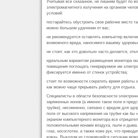
Учитывая все сказанное, не лишним будет по в
электромагнитного излучения на организм чело
условий:
постарайтесь обустроить свое рабочее место та
можно большом удалении от вас;
не рекомендуется оставлять компьютер включен
возможного вреда, наносимого вашему здоровью
не стоит, как это довольно часто делается, от
идеальным вариантом размещения монитора окаж
помещения поглощать генерируемое им электро
фиксируется именно от стенок устройства;
стоит по возможности сократить время работы з
как можно чаще прерывать работу для отдыха.
Специалисты в области безопасности электронн
заряженных ионов (а именно такое поле и пред
трубке), несомненно, связано с вредом для здо
поле от высокого напряжения на трубке как бы
экраном компьютерного монитора все отрицател
положительными ионами воздуха, пыли и дыма.
глаз, носоглотки, а также коже рук, что привод
кожа». Выходом из сложившейся ситуации може