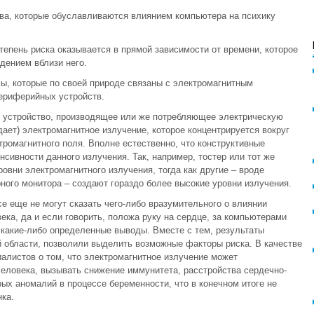
тва, которые обуславливаются влиянием компьютера на психику
степень риска оказывается в прямой зависимости от времени, которое
дением вблизи него.
ы, которые по своей природе связаны с электромагнитным
периферийных устройств.
е устройство, производящее или же потребляющее электрическую
дает) электромагнитное излучение, которое концентрируется вокруг
тромагнитного поля. Вполне естественно, что конструктивные
сивности данного излучения. Так, например, тостер или тот же
вни электромагнитного излучения, тогда как другие – вроде
ного монитора – создают гораздо более высокие уровни излучения.
е еще не могут сказать чего-либо вразумительного о влиянии
ека, да и если говорить, положа руку на сердце, за компьютерами
 какие-либо определенные выводы. Вместе с тем, результаты
 области, позволили выделить возможные факторы риска. В качестве
алистов о том, что электромагнитное излучение может
еловека, вызывать снижение иммунитета, расстройства сердечно-
ых аномалий в процессе беременности, что в конечном итоге не
ка.