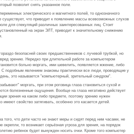
оторый позволит снять указанное поле.
переменных электрического и магнитного полей, то однозначного
е существует, что приводит к появлению массы всевозможных слухов
оле для спекуляций различных заинтересованных лиц. Стоит
 установленный на экран ЭЛТ, приводит к значительному снижению
я.
ораздо безопасней своих предшественников с лучевой трубкой, но
ь вред зрению. Нередко при длительной работе за компьютером
ановится больно моргать, ими шевелить, появляется жжение, либо
х. С подобным явлением знакомы практически все люди, проводящие у
 день, это называется "компьютерный, зрительный синдром".
абывают" моргать, при этом роговица глаза становиться сухой и
ляются болезненные ощущения. Вообще на глаза негативно действует
ции зрения на каком либо предмете, поэтому зрению нужен
 имеют свойство затягивать, особенно это касается детей.
а того, что дети часто не знают меры и сидят перед ним часами, не
е окрепли, то возникает серьёзная угроза для зрения, на порядок
олетию ребенок будет вынужден носить очки. Кроме того компьютер