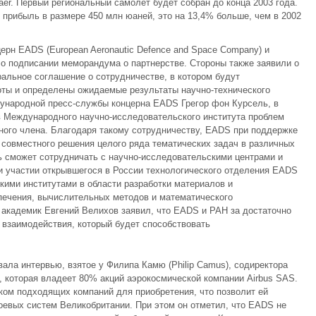
er. Первый региональный самолет будет собран до конца 2003 года.
 прибыль в размере 450 млн юаней, это на 13,4% больше, чем в 2002
ерн EADS (European Aeronautic Defenсe and Space Company) и
 о подписании меморандума о партнерстве. Стороны также заявили о
ральное соглашение о сотрудничестве, в котором будут
оты и определены ожидаемые результаты научно-технического
дународной пресс-службы концерна EADS Грегор фон Курсель, в
 Международного научно-исследовательского института проблем
ного члена. Благодаря такому сотрудничеству, EADS при поддержке
совместного решения целого ряда тематических задач в различных
дь сможет сотрудничать с научно-исследовательскими центрами и
и участии открывшегося в России технологического отделения EADS
кими институтами в области разработки материалов и
печения, вычислительных методов и математического
кадемик Евгений Велихов заявил, что EADS и РАН за достаточно
 взаимодействия, который будет способствовать
овала интервью, взятое у Филипа Камю (Philip Camus), содиректора
, которая владеет 80% акций аэрокосмической компании Airbus SAS.
ском подходящих компаний для приобретения, что позволит ей
боевых систем Великобритании. При этом он отметил, что EADS не