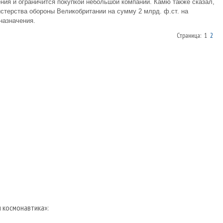
ния и ограничится покупкой небольшой компании. Камю также сказал,
истерства обороны Великобритании на сумму 2 млрд. ф.ст. на
назначения.
Страница: 1
2
и космонавтика»: