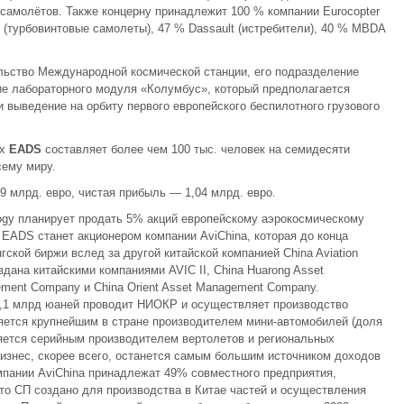
 самолётов. Также концерну принадлежит 100 % компании Eurocopter
R (турбовинтовые самолеты), 47 % Dassault (истребители), 40 % MBDA
льство Международной космической станции, его подразделение
ие лабораторного модуля «Колумбус», который предполагается
 и выведение на орбиту первого европейского беспилотного грузового
их
EADS
составляет более чем 100 тыс. человек на семидесяти
ему миру.
9 млрд. евро, чистая прибыль — 1,04 млрд. евро.
ology планирует продать 5% акций европейскому аэрокосмическому
EADS станет акционером компании AviChina, которая до конца
гской биржи вслед за другой китайской компанией China Aviation
 создана китайскими компаниями AVIC II, China Huarong Asset
ment Company и China Orient Asset Management Company.
 3,1 млрд юаней проводит НИОКР и осуществляет производство
яется крупнейшим в стране производителем мини-автомобилей (доля
яется серийным производителем вертолетов и региональных
изнес, скорее всего, останется самым большим источником доходов
омпании AviChina принадлежат 49% совместного предприятия,
Это СП создано для производства в Китае частей и осуществления