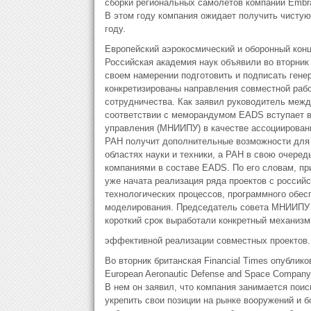
сборки региональных самолетов компании Embra
В этом году компания ожидает получить чистую
году.
Европейский аэрокосмический и оборонный конц
Российская академия наук объявили во вторник
своем намерении подготовить и подписать гене
конкретизированы направления совместной раб
сотрудничества. Как заявил руководитель меж
соответствии с меморандумом EADS вступает в
управления (МНИИПУ) в качестве ассоциирован
РАН получит дополнительные возможности для 
областях науки и техники, а РАН в свою очере
компаниями в составе EADS. По его словам, пр
уже начата реализация ряда проектов с российс
технологических процессов, программного обес
моделирования. Председатель совета МНИИПУ а
короткий срок выработали конкретный механизм
эффективной реализации совместных проектов.
Во вторник британская Financial Times опублик
European Aeronautic Defense and Space Company
В нем он заявил, что компания занимается пои
укрепить свои позиции на рынке вооружений и 