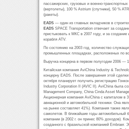
пассажирских, грузовых и военно-транспортных
(вертолеты), 100 % Astrium (спутники), 50 % AT
(ракеты).
EADS
— один из главных вкладчиков в строите
EADS
SPACE Transportation отвечает за создан
пристыковать к МКС в 2007 году, и за создание
корабля ATV.
По состоянию на 2003 год, количество служащ
промышленных площадках, расположеных по вс
Выручка концерна в первом полугодии 2006 — 1
Китайская компания AviChina Industry & Techn
концерну EADS. После завершения этой сделки 
октября планирует получить регистрацию Гонкон
Industry Corporation II (AVIC II). AviChina была
Management Company, China Cinda Asset Manage
Акционерная компания AviChina с капиталом в
авиационной и автомобильной техники. Она явл
на рынке составляет 41%). Компания также явл
самолетов. В ближайшие годы автомобильный б
компании (в 2002 г. он принес 80% доходов). К
созданного с бразильской компанией Embraer. 