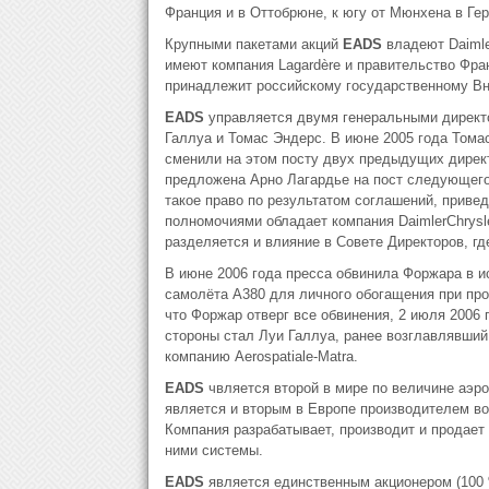
Франция и в Оттобрюне, к югу от Мюнхена в Ге
Крупными пакетами акций
EADS
владеют Daimle
имеют компания Lagardère и правительство Фран
принадлежит российскому государственному Вн
EADS
управляется двумя генеральными директор
Галлуа и Томас Эндерс. В июне 2005 года Том
сменили на этом посту двух предыдущих дирек
предложена Арно Лагардье на пост следующего 
такое право по результатом соглашений, приве
полномочиями обладает компания DaimlerChrys
разделяется и влияние в Совете Директоров, 
В июне 2006 года пресса обвинила Форжара в и
самолёта A380 для личного обогащения при пр
что Форжар отверг все обвинения, 2 июля 2006 
стороны стал Луи Галлуа, ранее возглавлявши
компанию Aerospatiale-Matra.
EADS
чвляется второй в мире по величине аэро
является и вторым в Европе производителем в
Компания разрабатывает, производит и продает
ними системы.
EADS
является единственным акционером (100 