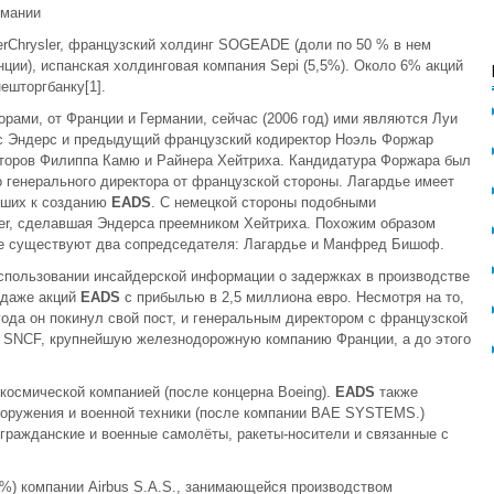
рмании
rChrysler, французский холдинг SOGEADE (доли по 50 % в нем
ции), испанская холдинговая компания Sepi (5,5%). Около 6% акций
ешторгбанку[1].
ами, от Франции и Германии, сейчас (2006 год) ими являются Луи
ас Эндерс и предыдущий французский кодиректор Ноэль Форжар
торов Филиппа Камю и Райнера Хейтриха. Кандидатура Форжара был
генерального директора от французской стороны. Лагардье имеет
дших к созданию
EADS
. С немецкой стороны подобными
ler, сделавшая Эндерса преемником Хейтриха. Похожим образом
где существуют два сопредседателя: Лагардье и Манфред Бишоф.
спользовании инсайдерской информации о задержках в производстве
одаже акций
EADS
с прибылью в 2,5 миллиона евро. Несмотря на то,
года он покинул свой пост, и генеральным директором с французской
й SNCF, крупнейшую железнодорожную компанию Франции, а до этого
космической компанией (после концерна Boeing).
EADS
также
ооружения и военной техники (после компании BAE SYSTEMS.)
 гражданские и военные самолёты, ракеты-носители и связанные с
%) компании Airbus S.A.S., занимающейся производством