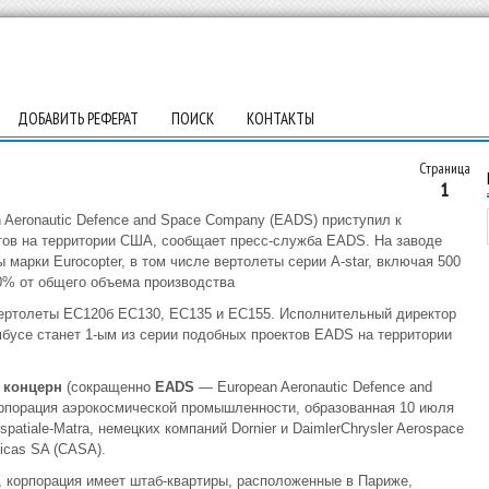
ДОБАВИТЬ РЕФЕРАТ
ПОИСК
КОНТАКТЫ
Страница
1
 Aeronautic Defence and Space Company (EADS) приступил к
тов на территории США, сообщает пресс-служба EADS. На заводе
 марки Eurocopter, в том числе вертолеты серии A-star, включая 500
0% от общего объема производства
 вертолеты ЕС120б EC130, EC135 и EC155. Исполнительный директор
бусе станет 1-ым из серии подобных проектов EADS на территории
 концерн
(сокращенно
EADS
— European Aeronautic Defence and
орпорация аэрокосмической промышленности, образованная 10 июля
atiale-Matra, немецких компаний Dornier и DaimlerChrysler Aerospace
icas SA (CASA).
 корпорация имеет штаб-квартиры, расположенные в Париже,