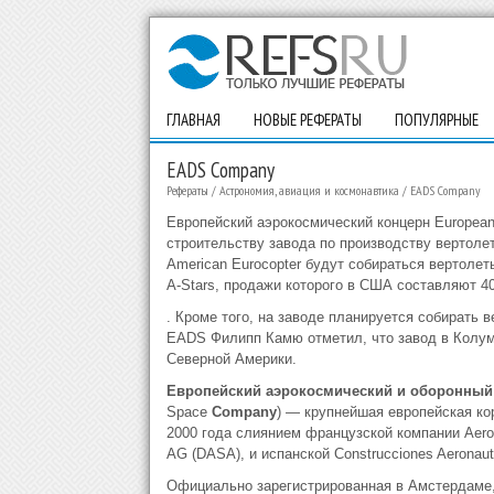
ГЛАВНАЯ
НОВЫЕ РЕФЕРАТЫ
ПОПУЛЯРНЫЕ
EADS Company
Рефераты
/
Астрономия, авиация и космонавтика
/
EADS Company
Европейский аэрокосмический концерн European
строительству завода по производству вертоле
American Eurocopter будут собираться вертолеты
A-Stars, продажи которого в США составляют 4
. Кроме того, на заводе планируется собирать
EADS Филипп Камю отметил, что завод в Колум
Северной Америки.
Европейский аэрокосмический и оборонный
Space
Company
) — крупнейшая европейская к
2000 года слиянием французской компании Aerosp
AG (DASA), и испанской Construcciones Aeronaut
Официально зарегистрированная в Амстердаме,