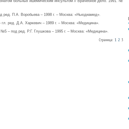
онатом больных ишемическим инсультом // Врачебное дело. 1991. №
 ред. П.А. Воробьева – 1998 г. – Москва: «Ньюдиамед».
гл. ред. Д.А. Харкевич – 1989 г. – Москва: «Медицина».
 – под ред. Р.Г. Глушкова – 1995 г. – Москва: «Медицина».
Страница:
1
2
3