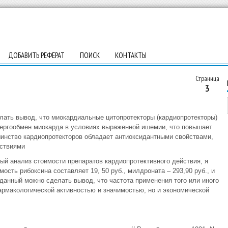
ДОБАВИТЬ РЕФЕРАТ
ПОИСК
КОНТАКТЫ
Страница
3
лать вывод, что миокардиальные цитопротекторы (кардиопротекторы)
нергообмен миокарда в условиях выраженной ишемии, что повышает
шинство кардиопротекторов обладает антиоксидантными свойствами,
дствиями
ый анализ стоимости препаратов кардиопротективного действия, я
сть рибоксина составляет 19, 50 руб., милдроната – 293,90 руб., и
 данный можно сделать вывод, что частота применения того или иного
армакологической активностью и значимостью, но и экономической