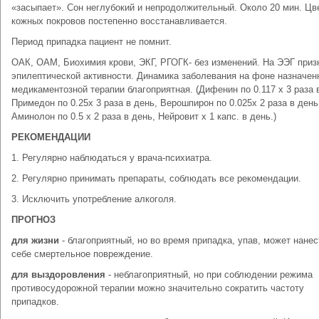
«засыпает». Сон неглубокий и непродолжительный. Около 20 мин. Цв
кожных покровов постепенно восстанавливается.
Период припадка пациент не помнит.
ОАК, ОАМ, Биохимия крови, ЭКГ, РГОГК- без изменений. На ЭЭГ приз
эпилептической активности. Динамика заболевания на фоне назначен
медикаментозной терапии благоприятная. (Дифенин по 0.117 х 3 раза 
Примедон по 0.25х 3 раза в день, Верошпирон по 0.025х 2 раза в день
Аминолон по 0.5 х 2 раза в день, Нейровит х 1 капс. в день.)
РЕКОМЕНДАЦИИ
1. Регулярно наблюдаться у врача-психиатра.
2. Регулярно принимать препараты, соблюдать все рекомендации.
3. Исключить употребление алкоголя.
ПРОГНОЗ
для жизни
- благоприятный, но во время припадка, упав, может нанес
себе смертельное повреждение.
для выздоровления
- неблагоприятный, но при соблюдении режима
противосудорожной терапии можно значительно сократить частоту
припадков.