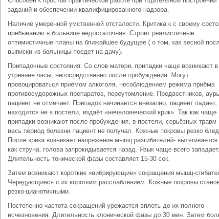
Способен к простой практической работе при тщательном построении
заданий и обеспечении квалифицированного надзора.
Наличие умеренной умственной отсталости. Критика к с своему сост
пребыванию в больнице недостаточная. Строит реалистичные
оптимистичные планы на ближайшее будущее ( о том, как весной пос
выписки из больницы поедет на дачу).
Припадочные состояния: Со слов матери, припадки чаще возникают в
утренние часы, непосредственно после пробуждения. Могут
провоцироваться приёмом алкоголя, несоблюдением режима приёма
противосудорожных препаратов, переутомление. Предвестников, аур
пациент не отмечает. Припадок начинается внезапно, пациент падает,
находится не в постели, издаёт «нечеловеческий крик». Так как чаще
припадки возникают после пробуждения, в постели, серьёзных травм 
весь период болезни пациент не получал. Кожные покровы резко блед
После крика возникает напряжение мышц разгибателей- вытягивается 
как струна, голова запрокидывается назад. Язык чаще всего западает
Длительность тонической фазы составляет 15-30 сек.
Затем возникают короткие «вибрирующие» сокращения мышц-сгибате
Чередующиеся с их коротким расслаблением. Кожные покровы стано
резко-цианотичными.
Постепенно частота сокращений урежается вплоть до их полного
исчезновения. Длительность клонической фазы до 30 мин. Затем бол