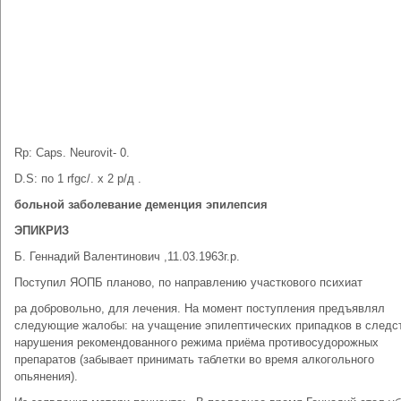
Rp: Caps. Neurovit- 0.
D.S: по 1 rfgc/. х 2 р/д .
больной заболевание деменция эпилепсия
ЭПИКРИЗ
Б. Геннадий Валентинович ,11.03.1963г.р.
Поступил ЯОПБ планово, по направлению участкового психиат
ра добровольно, для лечения. На момент поступления предъявлял
следующие жалобы: на учащение эпилептических припадков в следс
нарушения рекомендованного режима приёма противосудорожных
препаратов (забывает принимать таблетки во время алкогольного
опьянения).