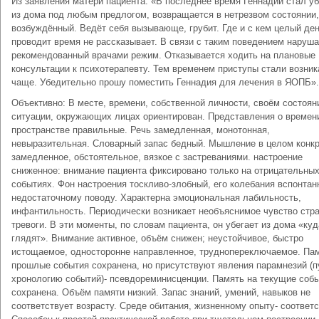
Из заявления матери пациента: «В последнее время Геннадий стал уб
из дома под любым предлогом, возвращается в нетрезвом состоянии,
возбуждённый. Ведёт себя вызывающе, грубит. Где и с кем целый де
проводит время не рассказывает. В связи с таким поведением наруша
рекомендованный врачами режим. Отказывается ходить на плановые
консультации к психотерапевту. Тем временем приступы стали возник
чаще. Убедительно прошу поместить Геннадия для лечения в ЯОПБ».
Объективно: В месте, времени, собственной личности, своём состоян
ситуации, окружающих лицах ориентирован. Представления о времен
пространстве правильные. Речь замедленная, монотонная,
невыразительная. Словарный запас бедный. Мышление в целом конкр
замедленное, обстоятельное, вязкое с застреваниями. настроение
сниженное: внимание пациента фиксировано только на отрицательны
событиях. Фон настроения тоскливо-злобный, его колебания вспонтан
недостаточному поводу. Характерна эмоциональная лабильность,
инфантильность. Периодически возникает необъяснимое чувство стра
тревоги. В эти моменты, по словам пациента, он убегает из дома «куд
глядят». Внимание активное, объём снижен; неустойчивое, быстро
истощаемое, односторонне направленное, труднопереключаемое. Пам
прошлые события сохранена, но присутствуют явления парамнезий (п
хронологию событий)- псевдореминисценции. Память на текущие соб
сохранена. Объём памяти низкий. Запас знаний, умений, навыков не
соответствует возрасту. Среде обитания, жизненному опыту- соответс