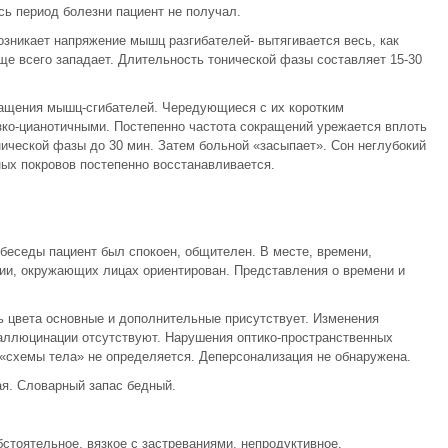
сь период болезни пациент не получал.
озникает напряжение мышц разгибателей- вытягивается весь, как
ще всего западает. Длительность тонической фазы составляет 15-30
ащения мышц-сгибателей. Чередующиеся с их коротким
зко-цианотичными. Постепенно частота сокращений урежается вплоть
нической фазы до 30 мин. Затем больной «засыпает». Сон неглубокий
ых покровов постепенно восстанавливается.
 беседы пациент был спокоен, общителен. В месте, времени,
ции, окружающих лицах ориентирован. Представления о времени и
 цвета основные и дополнительные присутствует. Изменения
галлюцинации отсутствуют. Нарушения оптико-пространственных
«схемы тела» не определяется. Деперсонализация не обнаружена.
я. Словарный запас бедный.
стоятельное, вязкое с застреваниями, непродуктивное,