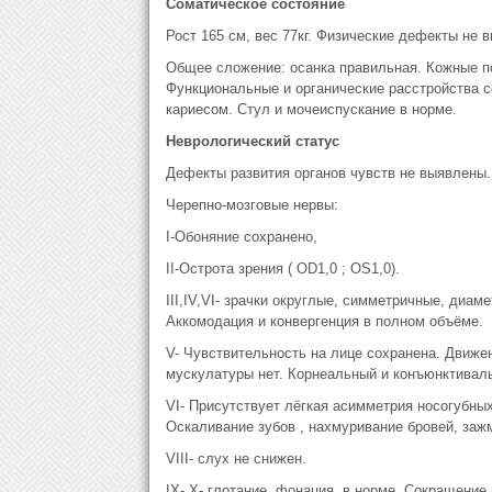
Соматическое состояние
Рост 165 см, вес 77кг. Физические дефекты не 
Общее сложение: осанка правильная. Кожные п
Функциональные и органические расстройства 
кариесом. Стул и мочеиспускание в норме.
Неврологический статус
Дефекты развития органов чувств не выявлены.
Черепно-мозговые нервы:
I-Обоняние сохранено,
II-Острота зрения ( OD1,0 ; OS1,0).
III,IV,VI- зрачки округлые, симметричные, диа
Аккомодация и конвергенция в полном объёме.
V- Чувствительность на лице сохранена. Движ
мускулатуры нет. Корнеальный и конъюнктивал
VI- Присутствует лёгкая асимметрия носогубны
Оскаливание зубов , нахмуривание бровей, заж
VIII- слух не снижен.
IX- X- глотание, фонация, в норме. Сокращение