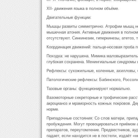
XII- движения языка в полном объёме.
Двигательные функции:
Мышцы развиты симметрично. Атрофии мышц нет
мышечная атония. Активные движения в полном
отсутствуют. Синкинезии, гиперкинезы, атетоз, 
Координация движений: пальце-носовая проба п
Походка: не нарушена. Мимика маловыразительн
глубокая сохранена. Менингиальные синдромы 
Рефлексы: сухожильные, коленные, ахилловы,
Патологические рефлексы: Бабинского, Россоли
Тазовые органы: функционируют нормально.
Вазомоторные секреторные и трофические расст
акроцианоз и мраморность кожных покровов. Д
норме.
Припадочные состояния: Со слов матери, припа
пробуждения. Могут провоцироваться приёмом 
препаратов, переутомление. Предвестников, аур
падает, если находится не в постели, издаёт «