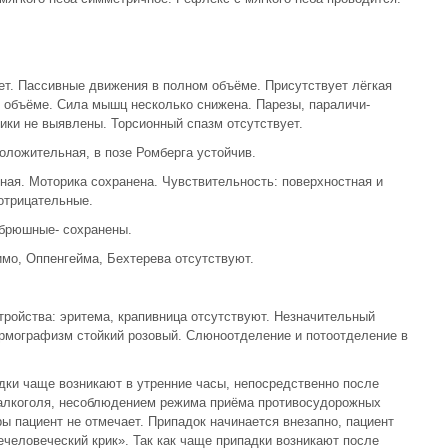
. Пассивные движения в полном объёме. Присутствует лёгкая
 объёме. Сила мышц несколько снижена. Парезы, параличи-
тики не выявлены. Торсионный спазм отсутствует.
оложительная, в позе Ромберга устойчив.
ая. Моторика сохранена. Чувствительность: поверхностная и
отрицательные.
 брюшные- сохранены.
мо, Оппенгейма, Бехтерева отсутствуют.
ройства: эритема, крапивница отсутствуют. Незначительный
ермографизм стойкий розовый. Слюноотделение и потоотделение в
дки чаще возникают в утренние часы, непосредственно после
алкоголя, несоблюдением режима приёма противосудорожных
ы пациент не отмечает. Припадок начинается внезапно, пациент
нечеловеческий крик». Так как чаще припадки возникают после