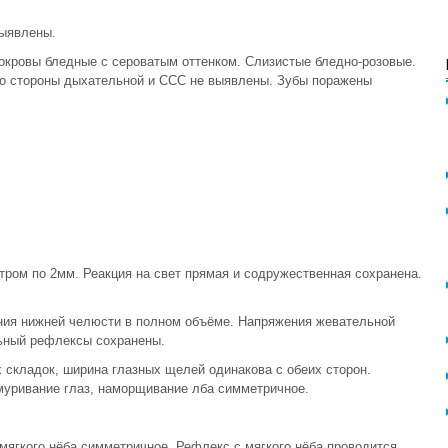
выявлены.
окровы бледные с сероватым оттенком. Слизистые бледно-розовые.
со стороны дыхательной и ССС не выявлены. Зубы поражены
метром по 2мм. Реакция на свет прямая и содружественная сохранена.
ения нижней челюсти в полном объёме. Напряжения жевательной
ьный рефлексы сохранены.
х складок, ширина глазных щелей одинакова с обеих сторон.
муривание глаз, наморщивание лба симметричное.
 мягкого нёба симметричное. Рефлекс с мягкого нёба проводится.