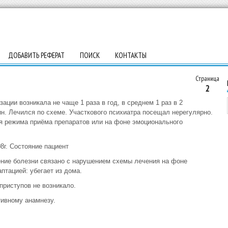
ДОБАВИТЬ РЕФЕРАТ
ПОИСК
КОНТАКТЫ
Страница
2
ации возникала не чаще 1 раза в год, в среднем 1 раз в 2
мин. Лечился по схеме. Участкового психиатра посещал нерегулярно.
ия режима приёма препаратов или на фоне эмоционального
8г. Состояние пациент
ение болезни связано с нарушением схемы лечения на фоне
птацией: убегает из дома.
приступов не возникало.
тивному анамнезу.