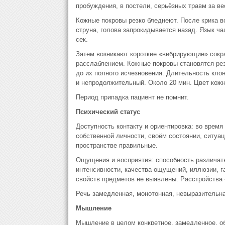
пробуждения, в постели, серьёзных травм за ве
Кожные покровы резко бледнеют. После крика в
струна, голова запрокидывается назад. Язык ча
сек.
Затем возникают короткие «вибрирующие» сокр
расслаблением. Кожные покровы становятся ре
до их полного исчезновения. Длительность кло
и непродолжительный. Около 20 мин. Цвет кожн
Период припадка пациент не помнит.
Психический статус
Доступность контакту и ориентировка: во время
собственной личности, своём состоянии, ситуа
пространстве правильные.
Ощущения и восприятия: способность различать
интенсивности, качества ощущений, иллюзии, 
свойств предметов не выявлены. Расстройства 
Речь замедленная, монотонная, невыразительна
Мышление
Мышление в целом конкретное, замедленное, об