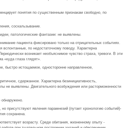
енцирует понятия по существенным признакам свободно, по
ения, соскальзывание.
идеи, патологические фантазии: не выявлены.
внимание пациента фиксировано только на отрицательных событиях.
ия вспонтанные, по недостаточному поводу. Характерна
ериодически возникает необъяснимое чувство страха, тревоги. В эти
ма «куда глаза глядят».
ое, быстро истощаемое, односторонне направленное,
критичное, сдержанное. Характерна безинициативность,
алы не выявлены. Двигательного возбуждения или расторможенности
 обнаружено.
 но присутствуют явления парамнезий (путает хронологию событий)-
тия сохранена.
оответствует возрасту. Среде обитания, жизненному опыту -
й работе при тщательном построении заданий и обеспечении