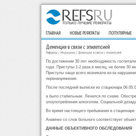
ГЛАВНАЯ
НОВЫЕ РЕФЕРАТЫ
ПОПУЛЯРНЫЕ
Деменция в связи с эпилепсией
Рефераты
/
Медицина
/
Деменция в связи с эпилепсией
По достижении 30 лет необходимость госпитализ
года. Приступы 1-2 раза в месяц, не более 30 
Приступы чаще всего возникали из-за нарушен
перенапряжения.
После последней выписки из стационара 06.05.0
а было стабильным. Лечился по схеме. Обостр
злоупотребления алкоголем. Социальной дезада
Во время настоящего пребывания в стационаре 
Анамнез со слов больного соответствует объек
ДАННЫЕ ОБЪЕКТИВНОГО ОБСЛЕДОВАНИЯ