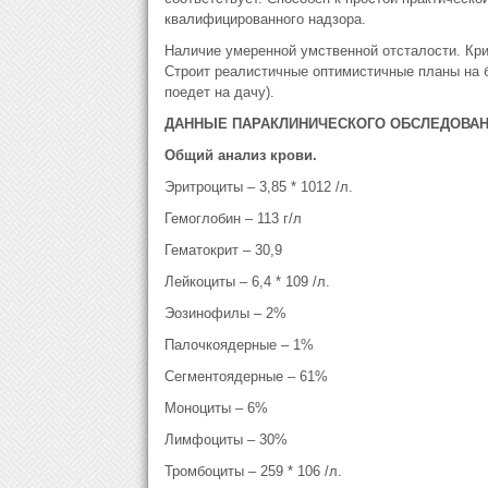
квалифицированного надзора.
Наличие умеренной умственной отсталости. Кри
Строит реалистичные оптимистичные планы на б
поедет на дачу).
ДАННЫЕ ПАРАКЛИНИЧЕСКОГО ОБСЛЕДОВА
Общий анализ крови.
Эритроциты – 3,85 * 1012 /л.
Гемоглобин – 113 г/л
Гематокрит – 30,9
Лейкоциты – 6,4 * 109 /л.
Эозинофилы – 2%
Палочкоядерные – 1%
Сегментоядерные – 61%
Моноциты – 6%
Лимфоциты – 30%
Тромбоциты – 259 * 106 /л.