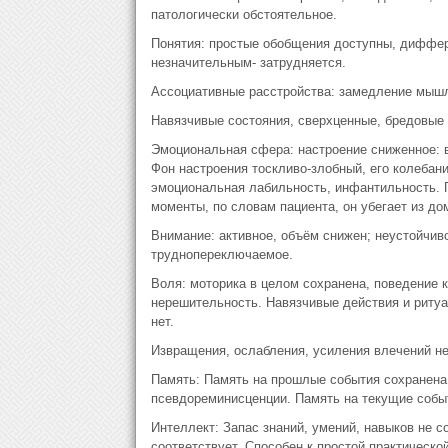
патологически обстоятельное.
Понятия: простые обобщения доступны, диффер
незначительным- затрудняется.
Ассоциативные расстройства: замедление мышл
Навязчивые состояния, сверхценные, бредовые 
Эмоциональная сфера: настроение сниженное: 
Фон настроения тоскливо-злобный, его колебан
эмоциональная лабильность, инфантильность. П
моменты, по словам пациента, он убегает из до
Внимание: активное, объём снижен; неустойчив
труднопереключаемое.
Воля: моторика в целом сохранена, поведение 
нерешительность. Навязчивые действия и риту
нет.
Извращения, ослабления, усиления влечений не
Память: Память на прошлые события сохранена,
псевдореминисценции. Память на текущие собы
Интеллект: Запас знаний, умений, навыков не с
соответствует. Способен к простой практическо