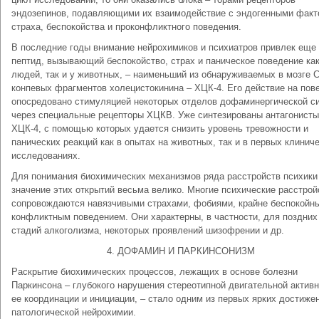
эндозепинов, подавляющими их взаимодействие с эндогенными фак
страха, беспокойства и проконфликтного поведения.
В последние годы внимание нейрохимиков и психиатров привлек еще
пептид, вызывающий беспокойство, страх и паническое поведение как
людей, так и у животных, – наименьший из обнаруживаемых в мозге С
конпевых фрагментов холецистокинина – ХЦК‑4. Его действие на пов
опосредовано стимуляцией некоторых отделов дофаминергической с
через специальные рецепторы ХЦКВ. Уже синтезированы антагонисты
ХЦК‑4, с помощью которых удается снизить уровень тревожности и
панических реакций как в опытах на животных, так и в первых клинич
исследованиях.
Для понимания биохимических механизмов ряда расстройств психики
значение этих открытий весьма велико. Многие психические расстрой
сопровождаются навязчивыми страхами, фобиями, крайне беспокойн
конфликтным поведением. Они характерны, в частности, для поздних
стадий алкоголизма, некоторых проявлений шизофрении и др.
4. ДОФАМИН И ПАРКИНСОНИЗМ
Раскрытие биохимических процессов, лежащих в основе болезни
Паркинсона – глубокого нарушения стереотипной двигательной активн
ее координации и инициации, – стало одним из первых ярких достиже
патологической нейрохимии.