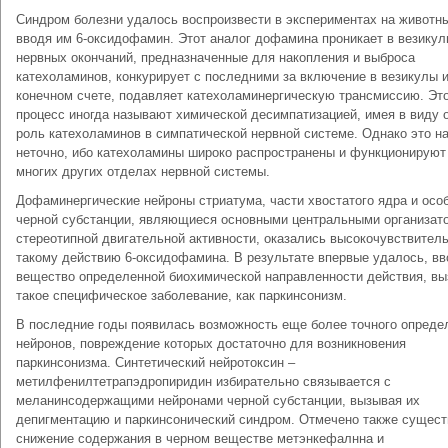
Синдром болезни удалось воспроизвести в экспериментах на животн
вводя им 6‑оксидофамин. Этот аналог дофамина проникает в везику
нервных окончаний, предназначенные для накопления и выброса
катехоламинов, конкурирует с последними за включение в везикулы и
конечном счете, подавляет катехоламинергическую трансмиссию. Эт
процесс иногда называют химической десимпатизацией, имея в виду 
роль катехоламинов в симпатической нервной системе. Однако это н
неточно, ибо катехоламины широко распространены и функционируют
многих других отделах нервной системы.
Дофаминергические нейроны стриатума, части хвостатого ядра и осо
черной субстанции, являющиеся основными центральными организат
стереотипной двигательной активности, оказались высокочувствител
такому действию 6‑оксидофамина. В результате впервые удалось, вв
вещество определенной биохимической направленности действия, вы
такое специфическое заболевание, как паркинсонизм.
В последние годы появилась возможность еще более точного опреде
нейронов, повреждение которых достаточно для возникновения
паркинсонизма. Синтетический нейротоксин –
метилфенилтетрапэдропиридин избирательно связывается с
меланинсодержащими нейронами черной субстанции, вызывая их
депигментацию и паркинсонический синдром. Отмечено также сущест
снижение содержания в черном веществе метэнкефалнна и