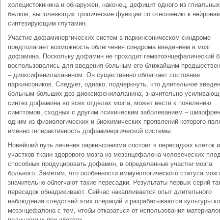
холецистокинина и обнаружен, наконец, дефицит одного из глиальных
белков, выполняющих тропические функции по отношению к нейронам
синтезирующим глутамин.
Участие дофаминергических систем в паркинсоническом синдроме
предполагает возможность облегчения синдрома введением в мозг
дофамина. Поскольку дофамин не проходит гематоэнцефалический б
воспользовались для введения больным его ближайшим предшестве
– диоксифенилаланином. Он существенно облегчает состояние
паркинсоников. Следует, однако, подчеркнуть, что длительное введе
больным больших доз диоксифенилаланина, значительно усиливающ
синтез дофамина во всех отделах мозга, может вести к появлению
симптомов, сходных с другим психическим заболеванием – шизофрен
одним из физиологических и биохимических проявлений которого явл
именно гиперактивность дофаминергической системы.
Новейший путь лечения паркинсонизма состоит в пересадках клеток 
участков ткани здорового мозга из мезэнцефалона человеческих пло
способных продуцировать дофамин, в определенные участки мозга
больного. Заметим, что особенности иммунологического статуса мозг
значительно облегчают такие пересадки. Результаты первых серий та
пересадок обнадеживают. Сейчас накапливается опыт длительного
наблюдения следствий этих операций и разрабатываются культуры кл
мезэнцефалона с тем, чтобы отказаться от использования материало
получаемых при абортах.