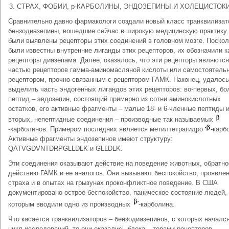
3. СТРАХ, ФОБИИ, р-КАРБОЛИНЫ, ЭНДОЗЕПИНЫ И ХОЛЕЦИСТОК
Сравнительно давно фармакологи создали новый класс транквилизат
бензодиазепины, вошедшие сейчас в широкую медицинскую практику.
были выявлены рецепторы этих соединений в головном мозге. Поскол
были известны внутренние лиганды этих рецепторов, их обозначили к
рецепторы диазепама. Далее, оказалось, что эти рецепторы являются
частью рецепторов гамма-аминомасляной кислоты или самостоятель
рецептором, прочно связанным с рецептором ГАМК. Наконец, удалось
выделить часть эндогенных лигандов этих рецепторов: во-первых, б
пептид – эвдозепин, состоящий примерно из сотни аминокислотных
остатков, его активные фрагменты – малые 18- и 6‑членные пептиды и
вторых, непептидные соединения – производные так называемых
-карболинов. Примером последних является метилтетрагидро
-карб
Активные фрагменты эндозепинов имеют структуру:
QATVGDVNTDRPGLLDLK и GLLDLK.
Эти соединения оказывают действие на поведение животных, обратно
действию ГАМК и ее аналогов. Они вызывают беспокойство, проявле
страха и в опытах на грызунах проконфликтное поведение. В США
документировано острое беспокойство, паническое состояние людей,
которым вводили одно из производных
-карболина.
Что касается транквилизаторов – бензодиазепинов, с которых начался
цикл исследований, то они оказались блока – торами рецепторов