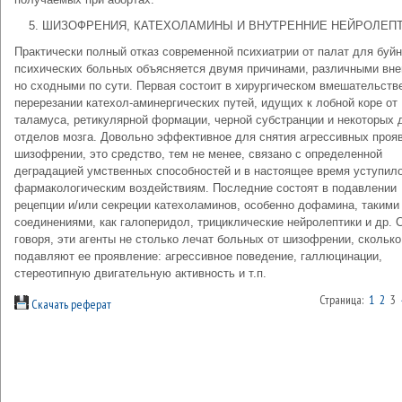
5. ШИЗОФРЕНИЯ, КАТЕХОЛАМИНЫ И ВНУТРЕННИЕ НЕЙРОЛЕП
Практически полный отказ современной психиатрии от палат для буй
психических больных объясняется двумя причинами, различными вне
но сходными по сути. Первая состоит в хирургическом вмешательств
перерезании катехол-аминергических путей, идущих к лобной коре от
таламуса, ретикулярной формации, черной субстранции и некоторых 
отделов мозга. Довольно эффективное для снятия агрессивных проя
шизофрении, это средство, тем не менее, связано с определенной
деградацией умственных способностей и в настоящее время уступил
фармакологическим воздействиям. Последние состоят в подавлении
рецепции и/или секреции катехоламинов, особенно дофамина, такими
соединениями, как галоперидол, трициклические нейролептики и др. 
говоря, эти агенты не столько лечат больных от шизофрении, сколько
подавляют ее проявление: агрессивное поведение, галлюцинации,
стереотипную двигательную активность и т.п.
Страница:
1
2
3
Скачать реферат