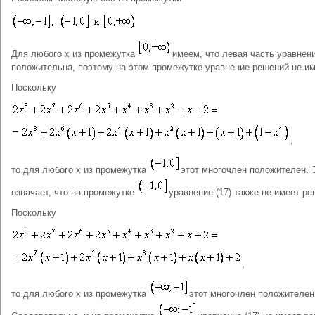
Для любого x из промежутка
имеем, что левая часть уравнени
положительна, поэтому на этом промежутке уравнение решений не им
Поскольку
,
то для любого х из промежутка
этот многочлен положителен. 
означает, что на промежутке
уравнение (17) также не имеет ре
Поскольку
,
то для любого x из промежутка
этот многочлен положителен