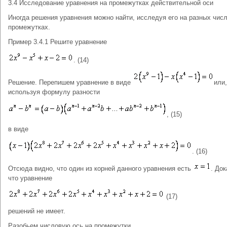
3.4 Исследование уравнения на промежутках действительной оси
Иногда решения уравнения можно найти, исследуя его на разных чис
промежутках.
Пример 3.4.1 Решите уравнение
. (14)
Решение. Перепишем уравнение в виде
или,
используя формулу разности
, (15)
в виде
. (16)
Отсюда видно, что один из корней данного уравнения есть
. До
что уравнение
(17)
решений не имеет.
Разобьем числовую ось на промежутки