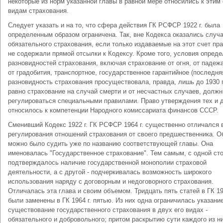
некоторые из норм указанной главы в равной мере относились к этим
видам страхования.
Следует указать и на то, что сфера действия ГК РСФСР 1922 г. была
определенным образом ограничена. Так, вне Кодекса оказались случ
обязательного страхования, если только издаваемые на этот счет пр
не содержали прямой отсылки к Кодексу. Кроме того, условия опред
разновидностей страхования, включая страхование от огня, от падежа
от градобития, транспортное, государственное гарантийное (последня
разновидность страхования просуществовала, правда, лишь до 1930 г.
равно страхование на случай смерти и от несчастных случаев, долж
регулироваться специальными правилами. Право утверждения тех и 
относилось к компетенции Народного комиссариата финансов СССР.
Сменивший Кодекс 1922 г. ГК РСФСР 1964 г. существенно отличался 
регулирования отношений страхования от своего предшественника. О
можно было судить уже по названию соответствующей главы. Она
именовалась "Государственное страхование". Тем самым, с одной ст
подтверждалось наличие государственной монополии страховой
деятельности, а с другой - подчеркивалась возможность широкого
использования наряду с договорным и недоговорного страхования.
Отличалась эта глава и своим объемом. Тридцать пять статей в ГК 19
были заменены в ГК 1964 г. пятью. Из них одна ограничилась указани
существование государственного страхования в двух его видах -
обязательного и добровольного; притом раскрытию сути каждого из н