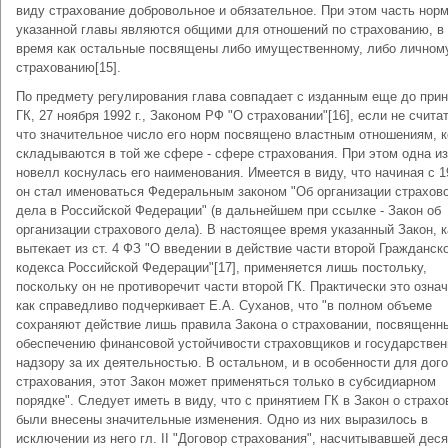
виду страхование добровольное и обязательное. При этом часть нор
указанной главы являются общими для отношений по страхованию, в 
время как остальные посвящены либо имущественному, либо личном
страхованию[15].
По предмету регулирования глава совпадает с изданным еще до прин
ГК, 27 ноября 1992 г., Законом РФ "О страховании"[16], если не считат
что значительное число его норм посвящено властным отношениям, 
складываются в той же сфере - сфере страхования. При этом одна из
новелл коснулась его наименования. Имеется в виду, что начиная с 19
он стал именоваться Федеральным законом "Об организации страхов
дела в Российской Федерации" (в дальнейшем при ссылке - Закон об
организации страхового дела). В настоящее время указанный Закон, к
вытекает из ст. 4 ФЗ "О введении в действие части второй Гражданск
кодекса Российской Федерации"[17], применяется лишь постольку,
поскольку он не противоречит части второй ГК. Практически это означ
как справедливо подчеркивает Е.А. Суханов, что "в полном объеме
сохраняют действие лишь правила Закона о страховании, посвященн
обеспечению финансовой устойчивости страховщиков и государстве
надзору за их деятельностью. В остальном, и в особенности для дог
страхования, этот Закон может применяться только в субсидиарном
порядке". Следует иметь в виду, что с принятием ГК в Закон о страхо
были внесены значительные изменения. Одно из них выразилось в
исключении из него гл. II "Договор страхования", насчитывавшей дес