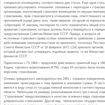
специально посвящались соответственно две статьи. Еще одна стат
призвана регулировать отношения, связанные с переходом к страхов
организации, выплатившей страховое возмещение по имущественном
страхованию, прав страхователя в отношении лица, ответственного з
причиненный ущерб (речь шла, таким образом, об одном из вариантов
суброгации). И, наконец, последняя по счету ограничилась общей отс
правилам страхования, которые должны были утверждаться в порядк
предусмотренном Советом Министров СССР. Правда, в вопросе об
источниках страхового права особых изменений по сравнению с ранее
действовавшим законодательством не произошло, поскольку Постан
Совета Министров СССР от 16 февраля 1971 г.[14] признало органом,
который должен был утверждать подобные правила, то же Министерс
финансов СССР.
Параллельно с ГК 1964 г. продолжал действовать принятый еще в 1968
Кодекс торгового мореплавания (КТМ), глава XII которого была посв
морскому страхованию.
Основы гражданского законодательства 1991 г. отразили определенн
изменения, происшедшие к тому времени в экономике страны. В частн
имелся в виду отказ от государственной монополии в соответствующ
области. Небольшая по размеру (охватывавшая всего три статьи) гла
"Страхование" предусматривала в качестве основного вида страхова
добровольное страхование. Другой вид - обязательное государственн