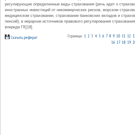
регулирующие определенные виды страхования (речь идет о страхов
иностранных инвестиций от некоммерческих рисков, морском страхов
медицинском страховании, страховании банковских вкладов и страхо
пенсий), в иерархии источников правового регулирования страхования
впереди ГК[18].
Страница:
1
2
3
4
5
6
7
8
9
10
11
12
1
Скачать реферат
16
17
18
19
2