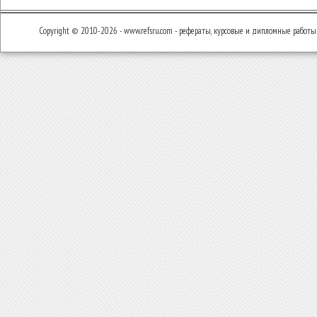
Copyright © 2010-2026 - www.refsru.com - рефераты, курсовые и дипломные работы