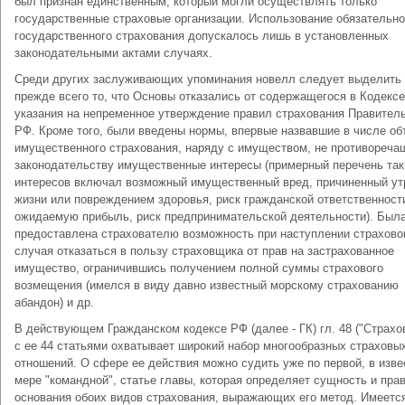
был признан единственным, который могли осуществлять только
государственные страховые организации. Использование обязательно
государственного страхования допускалось лишь в установленных
законодательными актами случаях.
Среди других заслуживающих упоминания новелл следует выделить
прежде всего то, что Основы отказались от содержащегося в Кодексе 
указания на непременное утверждение правил страхования Правител
РФ. Кроме того, были введены нормы, впервые назвавшие в числе об
имущественного страхования, наряду с имуществом, не противореча
законодательству имущественные интересы (примерный перечень так
интересов включал возможный имущественный вред, причиненный ут
жизни или повреждением здоровья, риск гражданской ответственност
ожидаемую прибыль, риск предпринимательской деятельности). Был
предоставлена страхователю возможность при наступлении страхово
случая отказаться в пользу страховщика от прав на застрахованное
имущество, ограничившись получением полной суммы страхового
возмещения (имелся в виду давно известный морскому страхованию
абандон) и др.
В действующем Гражданском кодексе РФ (далее - ГК) гл. 48 ("Страхо
с ее 44 статьями охватывает широкий набор многообразных страховы
отношений. О сфере ее действия можно судить уже по первой, в изве
мере "командной", статье главы, которая определяет сущность и пра
основания обоих видов страхования, выражающих его метод. Имеетс