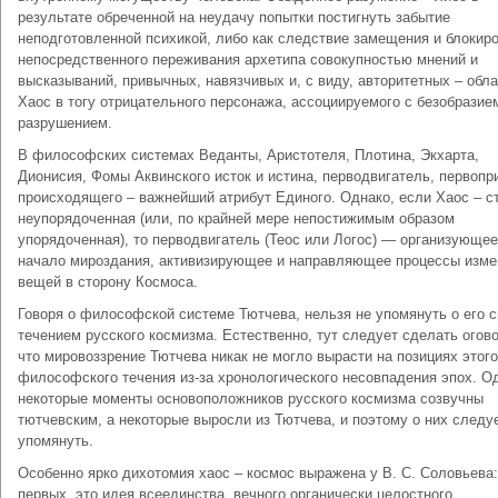
результате обреченной на неудачу попытки постигнуть забытие
неподготовленной психикой, либо как следствие замещения и блокир
непосредственного переживания архетипа совокупностью мнений и
высказываний, привычных, навязчивых и, с виду, авторитетных – обл
Хаос в тогу отрицательного персонажа, ассоциируемого с безобразие
разрушением.
В философских системах Веданты, Аристотеля, Плотина, Экхарта,
Дионисия, Фомы Аквинского исток и истина, перводвигатель, первопр
происходящего – важнейший атрибут Единого. Однако, если Хаос – с
неупорядоченная (или, по крайней мере непостижимым образом
упорядоченная), то перводвигатель (Теос или Логос) — организующее
начало мироздания, активизирующее и направляющее процессы изме
вещей в сторону Космоса.
Говоря о философской системе Тютчева, нельзя не упомянуть о его с
течением русского космизма. Естественно, тут следует сделать огово
что мировоззрение Тютчева никак не могло вырасти на позициях этого
философского течения из-за хронологического несовпадения эпох. О
некоторые моменты основоположников русского космизма созвучны
тютчевским, а некоторые выросли из Тютчева, и поэтому о них следу
упомянуть.
Особенно ярко дихотомия хаос – космос выражена у В. С. Соловьева:
первых, это идея всеединства, вечного органически целостного