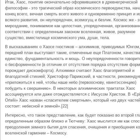
Итак, Хаос, понятие окончательно оформившееся в древнегреческой
философии - это трагический образ космического первоединства, нач
конец всего, вечная смерть всего живого и одновременно принцип и и
всякого развития, он неупорядочен, всемогущ и безлик. Космос же - э
мироздание, понимаемое как целостная, упорядоченная, организованн
соответствии с определенным законом вселенная, живое, разумное
существо, вместилище космического ума, души, тела.
В высказываниях о Хаосе гностиков – алхимиков, приводимых Юнгом,
передний план выступают такие, отмеченные еще Платоном, качества
единство, фундаментальность и мощь. О неупорядоченности говорит
о бесформенности (в отличие от отсутствия порядка отсутствие фор
порождает дискомфорта). Алхимики считают Хаос благоприятной и
благодатной стихией; Христофор Парижский, в частности, рекоменду
«приложиться к ней, чтобы наше небо (первооснову, квинтэссенцию)
побудить к свершению». В некоторых алхимических трактатах Хаос
ассоциируется или даже отождествляется с Иисусом Христом. В «Epi
Ortelii» Хаос назван «спасителем смертным», который «из двух часте
состоит: небесной и земной».[22]
Интересно, что такое представление, как будет показано во второй гл
определенным образом близко и Тютчеву: Хаос мыслится им как спос
преодоления земного бытия для спасения, очищения и приобщения ко
вселенской гармонии – Космосу.