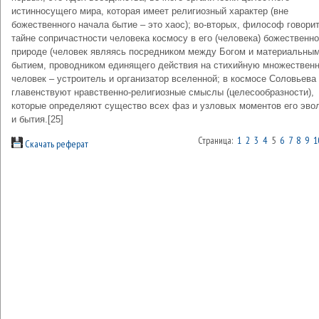
истинносущего мира, которая имеет религиозный характер (вне
божественного начала бытие – это хаос); во-вторых, философ говорит
тайне сопричастности человека космосу в его (человека) божественн
природе (человек являясь посредником между Богом и материальны
бытием, проводником единящего действия на стихийную множественн
человек – устроитель и организатор вселенной; в космосе Соловьева
главенствуют нравственно-религиозные смыслы (целесообразности),
которые определяют существо всех фаз и узловых моментов его эво
и бытия.[25]
Страница:
1
2
3
4
5
6
7
8
9
1
Скачать реферат