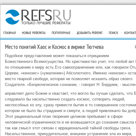
ГЛАВНАЯ
НОВЫЕ РЕФЕРАТЫ
ПОПУЛЯРНЫЕ
ДОБАВИТЬ РЕФЕРАТ
ПОИСК
КОНТАК
Место понятий Хаос и Космос в лирике Тютчева
Подобное представление может показаться отрицанием
Божественного Всемогущества. Но христианство учит, что любой акт 
по отношению к миру есть Его самоограничение или, как говорили От
Церкви, «кенозис» («умаление») Абсолютного. Именно «кенозис» ост
место тварной свободе, которая не позволяет исказить образ своего
Создателя. «Безрелигиозное сознание, - говорит Н. Бердяев, - мысле
аправляет дело Божие и хвастает, что могло бы лучше сделать, что 
следовало бы насильственно создать космос, сотворить людей,
неспособных ко злу, сразу привести бытие в то совершенное состояни
котором не было бы страдания и смерти, а людей привлекало бы добр
Этот рациональный план творения целиком пребывает в сфере
человеческой ограниченности и не возвышается до сознания смысла 
так как смысл этот связан с иррациональной тайной свободы греха.
Насильственное, принудительное, внешнее устранение зла из мира,