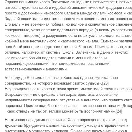
Однако понимание хаоса Тютчевым отнюдь не гностическое: гностиче
авторы в духе иранской и иудейской апокалиптической традиции гово
просто о достижении некоторого баланса между силами космоса и ха
Задачей спасителя является полное уничтожение самого источника х
Его цель – не временная победа, но полное и окончательное спасени
совершенных, установление идеального порядка (в неком умопостиг
космосе – плероме), и разрушение если не актуально злодеятельного,
крайней мере нестабильного и хаотического начала. Сценарии различ
подобный конец им представляется неизбежным. Примечательно, что
отличие, например, от системы школы Валентина, в данных текстах
космическая борьба ведется силами в меньшей степени
персонифицированными, что подчеркивается различными
естественнонаучными аналогиями.
Берсалу де Вервиль описывает Хаос как единое, «уникальное
совершенство, из которого возникает свиток судьбы».[23]
Неупорядоченность хаоса с точки зрения мыслителей средних веков 
Возрождения – не отрицательная характеристика, а осознание
непривычности созерцаемого, отсутствие в нем того, что принято счи
порядком. Пример подобного осознания — смиренное сетование Дека
«хаос отнюдь не так отчетливо может быть воспринят нами».[24]
Негативная парадигма восприятия Хаоса порождена страхом перед
духовным (фундаментальным настроением ужаса) и отвращением к
внутреннему могуществу человека. Обыденное разумение – либо в