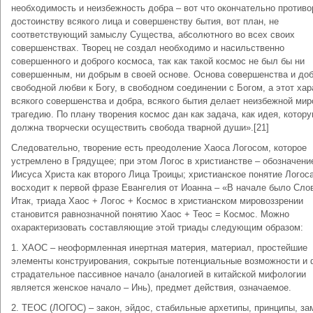
необходимость и неизбежность добра – вот что окончательно противо
достоинству всякого лица и совершенству бытия, вот план, не
соответствующий замыслу Существа, абсолютного во всех своих
совершенствах. Творец не создал необходимо и насильственно
совершенного и доброго космоса, так как такой космос не был бы ни
совершенным, ни добрым в своей основе. Основа совершенства и доб
свободной любви к Богу, в свободном соединении с Богом, а этот хар
всякого совершенства и добра, всякого бытия делает неизбежной ми
трагедию. По плану творения космос дан как задача, как идея, котор
должна творчески осуществить свобода тварной души».[21]
Следовательно, творение есть преодоление Хаоса Логосом, которое
устремлено в Грядущее; при этом Логос в христианстве – обозначени
Иисуса Христа как второго Лица Троицы; христианское понятие Логос
восходит к первой фразе Евангелия от Иоанна – «В начале было Сло
Итак, триада Хаос + Логос + Космос в христианском мировоззрении
становится равнозначной понятию Хаос + Теос = Космос. Можно
охарактеризовать составляющие этой триады следующим образом:
1. ХАОС – неоформленная инертная материя, материал, простейшие
элементы конструирования, сокрытые потенциальные возможности и
страдательное пассивное начало (аналогией в китайской мифологии
является женское начало – Инь), предмет действия, означаемое.
2. ТЕОС (ЛОГОС) – закон, эйдос, стабильные архетипы, принципы, з