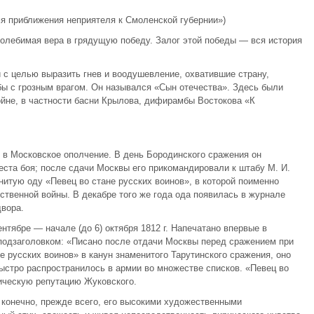
мя приближения неприятеля к Смоленской губернии»)
околебимая вера в грядущую победу. Залог этой победы — вся история
с целью выразить гнев и воодушевление, охватившие страну,
бы с грозным врагом. Он назывался «Сын отечества». Здесь были
ойне, в частности басни Крылова, дифирамбы Востокова «К
л в Московское ополчение. В день Бородинского сражения он
места боя; после сдачи Москвы его прикомандировали к штабу М. И.
нитую оду «Певец во стане русских воинов», в которой поименно
ственной войны. В декабре того же года ода появилась в журнале
двора.
нтябре — начале (до 6) октября 1812 г. Напечатано впервые в
 подзаголовком: «Писано после отдачи Москвы перед сражением при
е русских воинов» в канун знаменитого Тарутинского сражения, оно
ыстро распространилось в армии во множестве списков. «Певец во
ическую репутацию Жуковского.
конечно, прежде всего, его высокими художественными