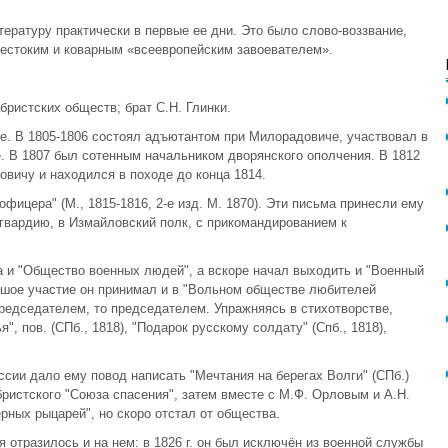
ературу практически в первые ее дни. Это было слово-воззвание,
жестоким и коварным «всеевропейским завоевателем».
бристских обществ; брат С.Н. Глинки.
е. В 1805-1806 состоял адъютантом при Милорадовиче, участвовал в
. В 1807 был сотенным начальником дворянского ополчения. В 1812
вичу и находился в походе до конца 1814.
фицера" (М., 1815-1816, 2-е изд. М. 1870). Эти письма принесли ему
 гвардию, в Измайловский полк, с прикомандированием к
а и "Общество военных людей", а вскоре начал выходить и "Военный
ьшое участие он принимал и в "Вольном обществе любителей
председателем, то председателем. Упражняясь в стихотворстве,
", пов. (СПб., 1818), "Подарок русскому солдату" (Спб., 1818),
сии дало ему повод написать "Мечтания на берегах Волги" (СПб.)
бристского "Союза спасения", затем вместе с М.Ф. Орловым и А.Н.
ных рыцарей", но скоро отстал от общества.
я отразилось и на нем: в 1826 г. он был исключён из военной службы