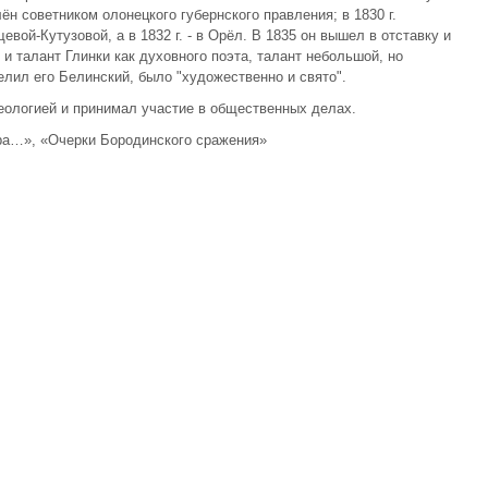
ён советником олонецкого губернского правления; в 1830 г.
евой-Кутузовой, а в 1832 г. - в Орёл. В 1835 он вышел в отставку и
и талант Глинки как духовного поэта, талант небольшой, но
елил его Белинский, было "художественно и свято".
еологией и принимал участие в общественных делах.
ра…», «Очерки Бородинского сражения»