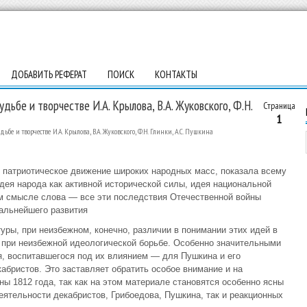
ДОБАВИТЬ РЕФЕРАТ
ПОИСК
КОНТАКТЫ
дьбе и творчестве И.А. Крылова, В.А. Жуковского, Ф.Н.
Страница
1
бе и творчестве И.А. Крылова, В.А. Жуковского, Ф.Н. Глинки, А.С. Пушкина
 патриотическое движение широких народных масс, показала всему
дея народа как активной исторической силы, идея национальной
м смысле слова — все эти последствия Отечественной войны
альнейшего развития
уры, при неизбежном, конечно, различии в понимании этих идей в
 при неизбежной идеологической борьбе. Особенно значительными
я, воспитавшегося под их влиянием — для Пушкина и его
кабристов. Это заставляет обратить особое внимание и на
ы 1812 года, так как на этом материале становятся особенно ясны
еятельности декабристов, Грибоедова, Пушкина, так и реакционных