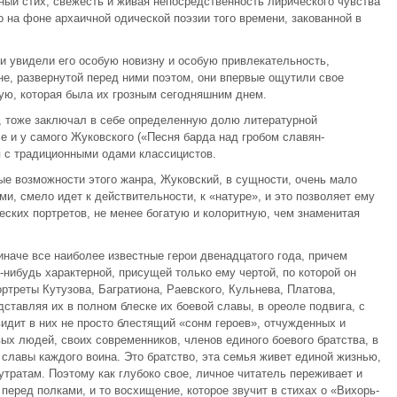
ный стих, свежесть и живая непосредственность лирического чувства
 на фоне архаичной одической поэзии того времени, закованной в
ки увидели его особую новизну и особую привлекательность,
не, развернутой перед ними поэтом, они впервые ощутили свое
мую, которая была их грозным сегодняшним днем.
е, тоже заключал в себе определенную долю литературной
ле и у самого Жуковского («Песня барда над гробом славян-
я с традиционными одами классицистов.
е возможности этого жанра, Жуковский, в сущности, очень мало
и, смело идет к действительности, к «натуре», и это позволяет ему
ских портретов, не менее богатую и колоритную, чем знаменитая
иначе все наиболее известные герои двенадцатого года, причем
нибудь характерной, присущей только ему чертой, по которой он
ртреты Кутузова, Багратиона, Раевского, Кульнева, Платова,
ставляя их в полном блеске их боевой славы, в ореоле подвига, с
идит в них не просто блестящий «сонм героев», отчужденных и
ых людей, своих современников, членов единого боевого братства, в
славы каждого воина. Это братство, эта семья живет единой жизнью,
утратам. Поэтому как глубоко свое, личное читатель переживает и
 перед полками, и то восхищение, которое звучит в стихах о «Вихорь-