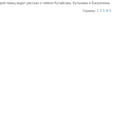
рой певец ведет рассказ о гибели Кутайсова, Кульнева и Багратиона.
Страница: 1
2
3
4
5