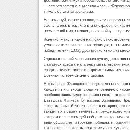
достоинствами. Яркая образность, легкий, изящ
— все это заметно выделяло «пеан» Жуковского
тяжелые латы классицизма.
Но, пожалуй, самое главное, в чем современни
заключалось в том, что в многокрасочной карти
время, свой мир, наконец, свою войну — ту са
Конечно, жанр, в каком написано стихотворени
условности и в иных своих образцах, в том чис
победителей», 1806), достаточно явно смыкалс
Однако в полной мере используя художественны
считается здесь с налагаемыми им ограничениям
создать целую галерею выразительных историче
Военная галерея Зимнего дворца.
В «галерее» Жуковского представлены так или 
каждый из них входит сюда непременно с какою-
особенно запомнился современникам. Таковы по
Давыдова, Фигнера, Кутайсова, Воронцова. Пред
которым каждый из них вошел в историю, поэт в
замкнутых в своем величии, а прежде всего жив
котором слава «вождей победы» неотделима от 
ведя общий счет и громким победам, и горьким 
тот восторг, с которым поэт описывает Кутузова