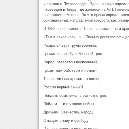
и сослан в Петрозаводск. Здесь он был определ
переведен в Тверь, где женился на А.П. Голенищ
поселился в Москве. За это время определился 
оригинальный, направление которого, как опред
В 1862 переселился в Тверь занимался там арх
«Там в пекле край…», «Письма русского офице
Раздался звук трубы военной,
Гремит сквозь бури бранный гром:
Народ, развратом воспоенный,
Грозит нам рабством и ярмом!
Теперь ли нам дремать в покое,
России верные сыны?!
Пойдем, сомкнемся в ратном строе,
Пойдем — и в ужасах войны
Друзьям, Отечеству, народу
Отыщем славу и свободу
Иль все падем в родных полях!