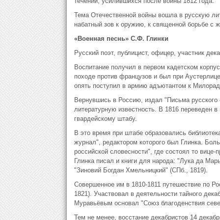
течений, усилившихся после войны 1812 года.
Тема Отечественной войны вошла в русскую лит
набатный зов к оружию, к священной борьбе с 
«Военная песнь» С.Ф. Глинки
Русский поэт, публицист, офицер, участник дека
Воспитание получил в первом кадетском корпус
походе против французов и был при Аустерлице
опять поступил в армию адъютантом к Милорадо
Вернувшись в Россию, издал "Письма русского о
литературную известность. В 1816 переведен в
гвардейскому штабу.
В это время при штабе образовались библиотек
журнал", редактором которого был Глинка. Бол
российской словесности", где состоял то вице-
Глинка писал и книги для народа: "Лука да Марья
"Зиновий Богдан Хмельницкий" (СПб., 1819).
Совершенное им в 1810-1811 путешествие по Рос
1821). Участвовал в деятельности тайного дека
Муравьёвым основал "Союз благоденствия север
Тем не менее, восстание декабристов 14 декабр