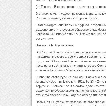
(Ф. Глинка. «Военная песнь, написанная во вре
В стихах звучит гордое презрение к врагу, неп
России, великие деяния ее «героев славы».
Стал выходить специальный журнал, созданный 
духовно сплотить русское общество в час борь
напечатаны и многие стихи об Отечественной в
россиянам».
Поэзия В.А. Жуковского
В 1812 году Жуковский в чине поручика вступи
находился в резерве, всего в двух верстах от 
Кутузова. В Тарутино Жуковский написал знаме
прославил всех живых и погибших героев Отече
«Вестник Европы», обратив на поэта внимание 
«Певец во стане русских воинов». Написано в се
журнале «Вестник Европы», 1812, № 23 и 24, с
Тарутине». Написанное и в самом деле «во стан
сразу же приобрело огромную популярность и б
стане русских воинов» надолго определил поэт
Необычайный успех стихотворения объяснялся, 