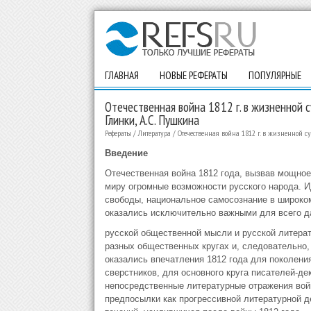
ГЛАВНАЯ
НОВЫЕ РЕФЕРАТЫ
ПОПУЛЯРНЫЕ
Отечественная война 1812 г. в жизненной су
Глинки, А.С. Пушкина
Рефераты
/
Литература
/
Отечественная война 1812 г. в жизненной судь
Введение
Отечественная война 1812 года, вызвав мощное
миру огромные возможности русского народа. И
свободы, национальное самосознание в широко
оказались исключительно важными для всего д
русской общественной мысли и русской литерат
разных общественных кругах и, следовательно,
оказались впечатления 1812 года для поколени
сверстников, для основного круга писателей-де
непосредственные литературные отражения войн
предпосылки как прогрессивной литературной д