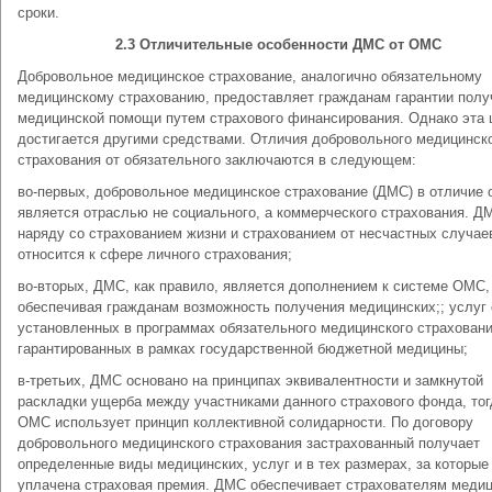
сроки.
2.3 Отличительные особенности ДМС от ОМС
Добровольное медицинское страхование, аналогично обязательному
медицинскому страхованию, предоставляет гражданам гарантии полу
медицинской помощи путем страхового финансирования. Однако эта 
достигается другими средствами. Отличия добровольного медицинск
страхования от обязательного заключаются в следующем:
во-первых, добровольное медицинское страхование (ДМС) в отличие
является отраслью не социального, а коммерческого страхования. Д
наряду со страхованием жизни и страхованием от несчастных случае
относится к сфере личного страхования;
во-вторых, ДМС, как правило, является дополнением к системе ОМС,
обеспечивая гражданам возможность получения медицинских;; услуг
установленных в программах обязательного медицинского страхован
гарантированных в рамках государственной бюджетной медицины;
в-третьих, ДМС основано на принципах эквивалентности и замкнутой
раскладки ущерба между участниками данного страхового фонда, тог
ОМС использует принцип коллективной солидарности. По договору
добровольного медицинского страхования застрахованный получает
определенные виды медицинских, услуг и в тех размерах, за которые
уплачена страховая премия. ДМС обеспечивает страхователям меди