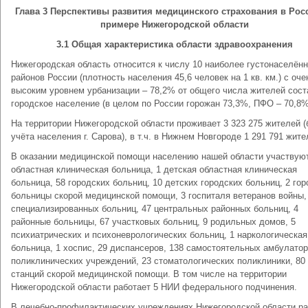
Глава 3 Перспективы развития медицинского страхования в Рос
примере Нижегородской области
3.1 Общая характеристика области здравоохранения
Нижегородская область относится к числу 10 наиболее густонаселён
районов России (плотность населения 45,6 человек на 1 кв. км.) с оче
высоким уровнем урбанизации – 78,2% от общего числа жителей сост
городское население (в целом по России горожан 73,3%, ПФО – 70,8%
На территории Нижегородской области проживает 3 323 275 жителей (
учёта населения г. Сарова), в т.ч. в Нижнем Новгороде 1 291 791 жите
В оказании медицинской помощи населению нашей области участвую
областная клиническая больница, 1 детская областная клиническая
больница, 58 городских больниц, 10 детских городских больниц, 2 го
больницы скорой медицинской помощи, 3 госпиталя ветеранов войны,
специализированных больниц, 47 центральных районных больниц, 4
районные больницы, 67 участковых больниц, 9 родильных домов, 5
психиатрических и психоневрологических больниц, 1 наркологическая
больница, 1 хоспис, 29 диспансеров, 138 самостоятельных амбулатор
поликлинических учреждений, 23 стоматологических поликлиники, 80
станций скорой медицинской помощи. В том числе на территории
Нижегородской области работает 5 НИИ федерального подчинения.
В лечебно-профилактических учреждениях Нижегородской области ра