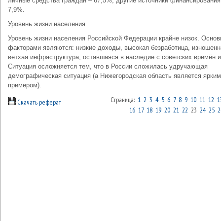
личные средства граждан – 67,5%, другие источники финансирования
7,9%.
Уровень жизни населения
Уровень жизни населения Российской Федерации крайне низок. Осно
факторами являются: низкие доходы, высокая безработица, изношенн
ветхая инфраструктура, оставшаяся в наследие с советских времён и 
Ситуация осложняется тем, что в России сложилась удручающая
демографическая ситуация (а Нижегородская область является ярким
примером).
Страница:
1
2
3
4
5
6
7
8
9
10
11
12
1
Скачать реферат
16
17
18
19
20
21
22
23
24
25
2