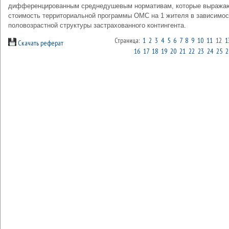
дифференцированным среднедушевым нормативам, которые выража
стоимость территориальной программы ОМС на 1 жителя в зависимос
половозрастной структуры застрахованного контингента.
Страница:
1
2
3
4
5
6
7
8
9
10
11
12
1
Скачать реферат
16
17
18
19
20
21
22
23
24
25
2