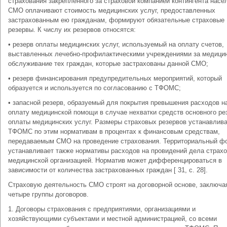
страхования закрепленного за страховой компанией контингента насе
СМО оплачивают стоимость медицинских услуг, предоставленных
застрахованным ею гражданам, формируют обязательные страховые
резервы. К числу их резервов относятся:
• резерв оплаты медицинских услуг, используемый на оплату счетов,
выставленных лечебно-профилактическими учреждениями за медици
обслуживание тех граждан, которые застрахованы данной СМО;
• резерв финансирования предупредительных мероприятий, который
образуется и используется по согласованию с ТФОМС;
• запасной резерв, образуемый для покрытия превышения расходов н
оплату медицинской помощи в случае нехватки средств основного ре
оплаты медицинских услуг. Размеры страховых резервов устанавлив
ТФОМС по этим нормативам в процентах к финансовым средствам,
передаваемым СМО на проведение страхования. Территориальный ф
устанавливает также нормативы расходов на провидений дела страх
медицинской организацией. Норматив может дифференцироваться в
зависимости от количества застрахованных граждан [ 31, c. 28].
Страховую деятельность СМО строят на договорной основе, заключа
четыре группы договоров.
1. Договоры страхования с предприятиями, организациями и
хозяйствующими субъектами и местной администрацией, со всеми