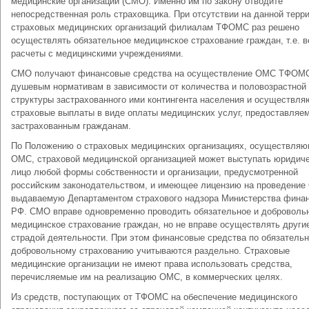
медицинские организации (СМО). Именно им по закону отводите
непосредственная роль страховщика. При отсутствии на данной терр
страховых медицинских организаций филиалам ТФОМС раз решено
осуществлять обязательное медицинское страхование граждан, т.е. в
расчеты с медицинскими учреждениями.
СМО получают финансовые средства на осуществление ОМС ТФОМ
душевым нормативам в зависимости от количества и половозрастной
структуры застрахованного ими контингента населения и осуществля
страховые выплаты в виде оплаты медицинских услуг, предоставляе
застрахованным гражданам.
По Положению о страховых медицинских организациях, осуществля
ОМС, страховой медицинской организацией может выступать юридич
лицо любой формы собственности и организации, предусмотренной
российским законодательством, и имеющее лицензию на проведение
выдаваемую Департаментом страхового надзора Министерства фина
РФ. СМО вправе одновременно проводить обязательное и доброволь
медицинское страхование граждан, но не вправе осуществлять други
страдой деятельности. При этом финансовые средства по обязатель
добровольному страхованию учитываются раздельно. Страховые
медицинские организации не имеют права использовать средства,
перечисляемые им на реализацию ОМС, в коммерческих целях.
Из средств, поступающих от ТФОМС на обеспечение медицинского