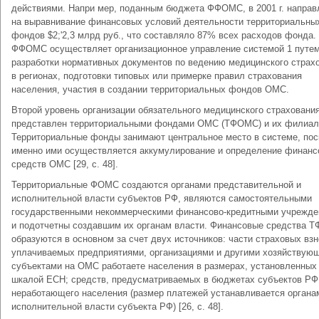
действиями. Напри мер, поданным бюджета ФФОМС, в 2001 г. направ
на выравнивание финансовых условий деятельности территориальны
фондов $2;'2,3 млрд руб., что составляло 87% всех расходов фонда.
ФФОМС осуществляет организационное управление системой 1 путе
разработки нормативных документов по ведению медицинского страх
в регионах, подготовки типовых или примерке правил страхования
населения, участия в создании территориальных фондов ОМС.
Второй уровень организации обязательного медицинского страховани
представлен территориальными фондами ОМС (ТФОМС) и их филиал
Территориальные фонды занимают центральное место в системе, пос
именно ими осуществляется аккумулирование и определение финан
средств ОМС [29, c. 48].
Территориальные ФОМС создаются органами представительной и
исполнительной власти субъектов РФ, являются самостоятельными
государственными некоммерческими финансово-кредитными учрежд
и подотчетны создавшим их органам власти. Финансовые средства 
образуются в основном за счет двух источников: части страховых взн
уплачиваемых предприятиями, организациями и другими хозяйствую
субъектами на ОМС работаете населения в размерах, установленных
шкалой ЕСН; средств, предусматриваемых в бюджетах субъектов РФ
неработающего населения (размер платежей устанавливается органа
исполнительной власти субъекта РФ) [26, c. 48].