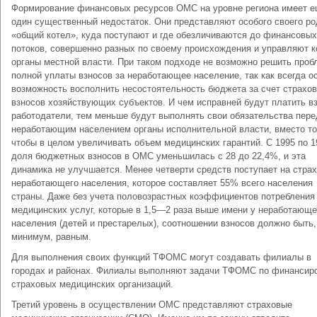
Формирование финансовых ресурсов ОМС на уровне региона имеет 
один существенный недостаток. Они представляют особого своего ро
«общий котел», куда поступают и где обезличиваются до финансовых
потоков, совершенно разных по своему происхождения и управляют 
органы местной власти. При таком подходе не возможно решить проб
полной уплаты взносов за неработающее население, так как всегда о
возможность восполнить несостоятельность бюджета за счет страхо
взносов хозяйствующих субъектов. И чем исправней будут платить в
работодатели, тем меньше будут выполнять свои обязательства пере
неработающим населением органы исполнительной власти, вместо то
чтобы в целом увеличивать объем медицинских гарантий. С 1995 по 19
доля бюджетных взносов в ОМС уменьшилась с 28 до 22,4%, и эта
динамика не улучшается. Менее четверти средств поступает на стра
неработающего населения, которое составляет 55% всего населения
страны. Даже без учета половозрастных коэффициентов потребления
медицинских услуг, которые в 1,5—2 раза выше имени у неработающе
населения (детей и престарелых), соотношении взносов должно быть,
минимум, равным.
Для выполнения своих функций ТФОМС могут создавать филиалы в
городах и районах. Филиалы выполняют задачи ТФОМС по финансир
страховых медицинских организаций.
Третий уровень в осуществлении ОМС представляют страховые