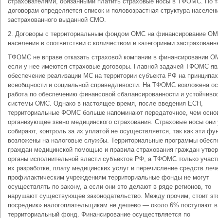
страхователями, обязанными платить страховые носы в ТФОМС. По 
договорам определяется список и половозрастная структура населен
застрахованного выданной СМО.
2. Договоры с территориальным фондом ОМС на финансирование О
населения в соответствии с количеством и категориями застрахованн
ТФОМС не вправе отказать страховой компании в финансировании О
если у нее имеются страховые договоры. Главной задачей ТФОМС яв
обеспечение реализации МС на территории субъекта РФ на принципах
всеобщности и социальной справедливости. На ТФОМС возложена о
работа по обеспечению финансовой сбалансированности и устойчиво
системы ОМС. Однако в настоящее время, после введения ЕСН,
территориальные ФОМС больше напоминают передаточное, чем осно
организующее звено медицинского страхования. Страховые носы они 
собирают, контроль за их уплатой не осуществляется, так как эти фу
возложены на налоговые службы. Территориальные программы обесп
граждан медицинской помощью и правила страхования граждан утве
органы исполнительной власти субъектов РФ, а ТФОМС только участ
их разработке, плату медицинских услуг и перечисление средств леч
профилактическим учреждениям территориальные фонды не могут
осуществлять по закону, а если они это делают в ряде регионов, то
нарушают существующее законодательство. Между прочим, стоит эт
посредник» налогоплательщикам не дешево — около 6% поступают в
территориальный фонд. Финансирование осуществляется по