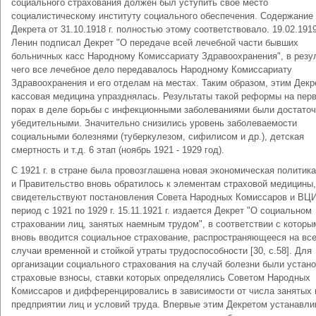
социального страхования должен был уступить свое место
социалистическому институту социального обеспечения. Содержание
Декрета от 31.10.1918 г. полностью этому соответствовало. 19.02.1919 
Ленин подписал Декрет "О передаче всей лечебной части бывших
больничных касс Народному Комиссариату Здравоохранения", в резу
чего все лечебное дело передавалось Народному Комиссариату
Здравоохранения и его отделам на местах. Таким образом, этим Дек
кассовая медицина упразднялась. Результаты такой реформы на пер
порах в деле борьбы с инфекционными заболеваниями были достато
убедительными. Значительно снизились уровень заболеваемости
социальными болезнями (туберкулезом, сифилисом и др.), детская
смертность и т.д. 6 этап (ноябрь 1921 - 1929 год).
C 1921 г. в стране была провозглашена новая экономическая политика
и Правительство вновь обратилось к элементам страховой медицины,
свидетельствуют постановления Совета Народных Комиссаров и ВЦИ
период с 1921 по 1929 г. 15.11.1921 г. издается Декрет "О социальном
страховании лиц, занятых наемным трудом", в соответствии с которы
вновь вводится социальное страхование, распространяющееся на вс
случаи временной и стойкой утраты трудоспособности [30, c.58]. Для
организации социального страхования на случай болезни были устан
страховые взносы, ставки которых определялись Советом Народных
Комиссаров и дифференцировались в зависимости от числа занятых 
предприятии лиц и условий труда. Впервые этим Декретом устанавл