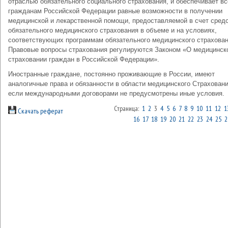
отраслью обязательного социального страхования, и обеспечивает в
гражданам Российской Федерации равные возможности в получении
медицинской и лекарственной помощи, предоставляемой в счет сред
обязательного медицинского страхования в объеме и на условиях,
соответствующих программам обязательного медицинского страхован
Правовые вопросы страхования регулируются Законом «О медицинск
страховании граждан в Российской Федерации».
Иностранные граждане, постоянно проживающие в России, имеют
аналогичные права и обязанности в области медицинского Страховани
если международными договорами не предусмотрены иные условия.
Страница:
1
2
3
4
5
6
7
8
9
10
11
12
1
Скачать реферат
16
17
18
19
20
21
22
23
24
25
2