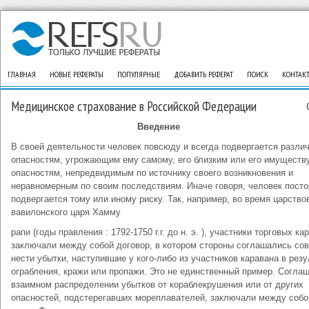
ГЛАВНАЯ
НОВЫЕ РЕФЕРАТЫ
ПОПУЛЯРНЫЕ
ДОБАВИТЬ РЕФЕРАТ
ПОИСК
КОНТАК
Медицинское страхование в Российской Федерации
Введение
В своей деятельности человек повсюду и всегда подвергается разли
опасностям, угрожающим ему самому, его близким или его имуществу
опасностям, непредвидимым по источнику своего возникновения и
неравномерным по своим последствиям. Иначе говоря, человек посто
подвергается тому или иному риску. Так, например, во время царство
вавилонского царя Хамму
рапи (годы правления : 1792-1750 г.г. до н. э. ), участники торговых ка
заключали между собой договор, в котором стороны соглашались со
нести убытки, наступившие у кого-либо из участников каравана в резу
ограбления, кражи или пропажи. Это не единственный пример. Согла
взаимном распределении убытков от кораблекрушения или от других
опасностей, подстерегавших мореплавателей, заключали между собо