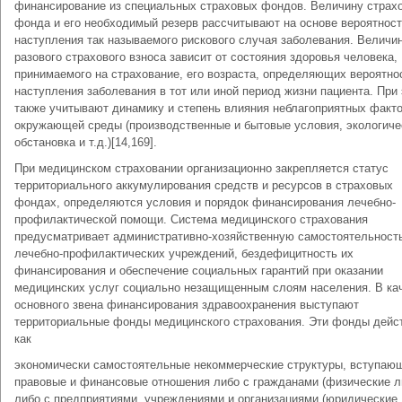
финансирование из специ­альных страховых фондов. Величину страх
фонда и его не­обходимый резерв рассчитывают на основе вероятнос
наступ­ления так называемого рискового случая заболевания. Величи
разового страхового взноса зависит от состояния здоровья чело­века,
принимаемого на страхование, его возраста, определяющих вероятно
наступления заболевания в тот или иной период жизни пациента. При
также учитывают динамику и сте­пень влияния неблагоприятных факт
окружающей среды (производственные и бытовые условия, экологиче
обстанов­ка и т.д.)[14,169].
При медицинском страховании организационно закрепляет­ся статус
территориального аккумулирования средств и ресурсов в страховых
фондах, определяются условия и порядок финанси­рования лечебно-
профилактической помощи. Система медицин­ского страхования
предусматривает административно-хозяйст­венную самостоятельност
лечебно-профилактических учрежде­ний, бездефицитность их
финансирования и обеспечение соци­альных гарантий при оказании
медицинских услуг социально незащищенным слоям населения. В ка
основного звена финансирования здравоохранения выступают
территориальные фонды медицинского страхования. Эти фонды дейс
как
экономически самостоятельные некоммерческие структуры, вступаю
правовые и финансовые отношения либо с граж­данами (физические л
либо с предприятиями, учреждения­ми и организациями (юридические 