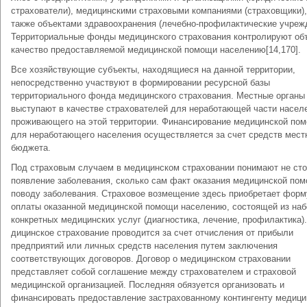
страхователи), меди­цинскими страховыми компаниями (страховщики),
также объ­ектами здравоохранения (лечебно-профилактические учрежд
Территориальные фонды медицинского страхования кон­тролируют об
качество предоставляемой медицинской по­мощи населению[14,170].
Все хозяйствующие субъекты, находящиеся на данной терри­тории,
непосредственно участвуют в формировании ресурсной базы
территориального фонда медицинского страхования. Мест­ные органы
выступают в качестве страхователей для не­работающей части насел
проживающего на этой террито­рии. Финансирование медицинской по
для неработающего населения осуществляется за счет средств мест
бюджета.
Под страховым случаем в медицинском страховании пони­мают не ст
появление заболевания, сколько сам факт ока­зания медицинской по
поводу заболевания. Страховое возмещение здесь приобретает форм
оплаты оказанной меди­цинской помощи населению, состоящей из наб
конкретных медицинских услуг (диагностика, лечение, профилактика).
дицинское страхование проводится за счет отчисления от при­были
предприятий или личных средств населения путем заклю­чения
соответствующих договоров. Договор о медицинском страховании
представляет собой соглашение между страховате­лем и страховой
медицинской организацией. Последняя обязу­ется организовать и
финансировать предоставление застрахован­ному контингенту медиц