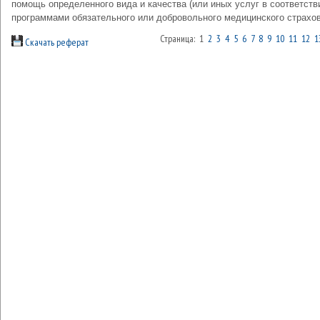
помощь определенного вида и качества (или иных услуг в соответств
программами обяза­тельного или добровольного медицинского страхов
Страница: 1
2
3
4
5
6
7
8
9
10
11
12
1
Скачать реферат