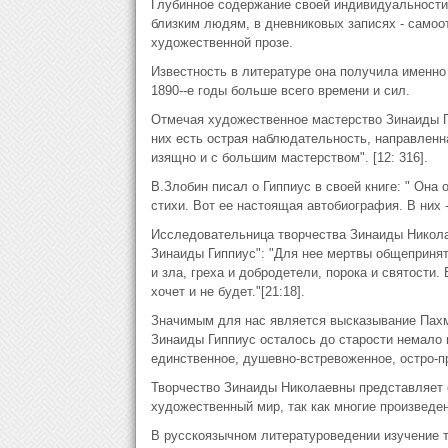
Глубинное содержание своей индивидуальности
близким людям, в дневниковых записях - самоот
художественной прозе.
Известность в литературе она получила именно 
1890--е годы больше всего времени и сил.
Отмечая художественное мастерство Зинаиды Ги
них есть острая наблюдательность, направленна
изящно и с большим мастерством". [12: 316].
В.Злобин писал о Гиппиус в своей книге: " Она 
стихи. Вот ее настоящая автобиография. В них -
Исследовательница творчества Зинаиды Никола
Зинаиды Гиппиус": "Для нее мертвы общепринят
и зла, греха и добродетели, порока и святости. 
хочет и не будет."[21:18].
Значимым для нас является высказывание Пахму
Зинаиды Гиппиус осталось до старости немало н
единственное, душевно-встревоженное, остро-пр
Творчество Зинаиды Николаевны представляет с
художественный мир, так как многие произведе
В русскоязычном литературоведении изучение т