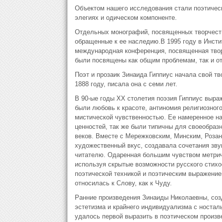
Объектом нашего исследования стали поэтичес
элегиях и одическом компоненте.
Отдельных монографий, посвященных творчеств
обращенные к ее наследию.В 1995 году в Инст
международная конференция, посвященная творч
были посвящены как общим проблемам, так и о
Поэт и прозаик Зинаида Гиппиус начала свой тв
1888 году, писала она с семи лет.
В 90-ые годы ХХ столетия поэзия Гиппиус выра
были любовь к красоте, антиномия религиозного
мистической чувственностью. Ее намеренное на
ценностей, так же были типичны для своеобраз
веков. Вместе с Мережковским, Минским, Роза
художественный вкус, создавала сочетания зву
читателю. Одаренная большим чувством метриче
используя скрытые возможности русского стихос
поэтической техникой и поэтическим выражение
относилась к Слову, как к Чуду.
Ранние произведения Зинаиды Николаевны, созда
эстетизма и крайнего индивидуализма с носталь
удалось первой выразить в поэтическом произв