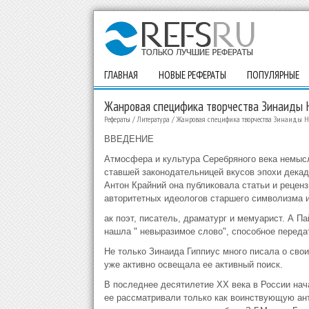
ГЛАВНАЯ
НОВЫЕ РЕФЕРАТЫ
ПОПУЛЯРНЫЕ
Жанровая специфика творчества Зинаиды 
Рефераты
/
Литература
/
Жанровая специфика творчества Зинаиды 
ВВЕДЕНИЕ
Атмосфера и культура Серебряного века немысл
ставшей законодательницей вкусов эпохи дека
Антон Крайний она публиковала статьи и реценз
авторитетных идеологов старшего символизма и
ак поэт, писатель, драматург и мемуарист. А П
нашла " невыразимое слово", способное передат
Не только Зинаида Гиппиус много писала о свои
уже активно освещала ее активный поиск.
В последнее десятилетие ХХ века в России нач
ее рассматривали только как воинствующую ант