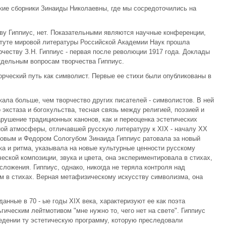
кие сборники Зинаиды Николаевны, где мы сосредоточились на
у Гиппиус, нет. Показательными являются научные конференции,
итуте мировой литературы Российской Академии Наук прошла
еству З.Н. Гиппиус - первая после революции 1917 года. Доклады
тдельным вопросам творчества Гиппиус.
орческий путь как символист. Первые ее стихи были опубликованы в
жала больше, чем творчество других писателей - символистов. В ней
 экстаза и богохульства, тесная связь между религией, поэзией и
рушение традиционных канонов, как и переоценка эстетических
ной атмосферы, отличавшей русскую литературу к ХIХ - началу ХХ
новым и Федором Сологубом Зинаида Гиппиус ратовала за новый
ка и ритма, указывала на новые культурные ценности русскому
ской композиции, звука и цвета, она экспериментировала в стихах,
ложения. Гиппиус, однако, никогда не теряла контроля над
м в стихах. Верная метафизическому искусству символизма, она
нные в 70 - ые годы ХIХ века, характеризуют ее как поэта
гическим лейтмотивом "мне нужно то, чего нет на свете". Гиппиус
едении ту эстетическую программу, которую преследовали