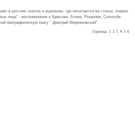
ет в русских газетах и журналах, где печатаются ее статьи, очерки,
вые лица" - воспоминания о Брюсове, Блоке, Розанове, Сологубе,
ной биографическую книгу " Дмитрий Мережковский".
Страница: 1
2
3
4
5
6