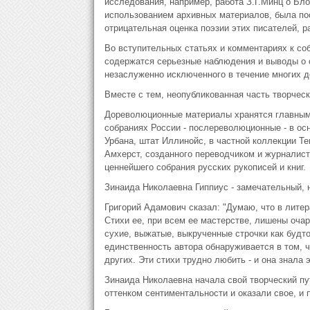
исследования, например, работа З.Г.Минц о Бл
использованием архивных материалов, была пос
отрицательная оценка поэзии этих писателей, ра
Во вступительных статьях и комментариях к соб
содержатся серьезные наблюдения и выводы о с
незаслуженно исключенного в течение многих де
Вместе с тем, неопубликованная часть творческ
Дореволюционные материалы хранятся главным 
собраниях России - послереволюционные - в ос
Урбана, штат Иллинойс, в частной коллекции Те
Амхерст, созданного переводчиком и журналис
ценнейшего собрания русских рукописей и книг.
Зинаида Николаевна Гиппиус - замечательный, н
Григорий Адамович сказал: "Думаю, что в литер
Стихи ее, при всем ее мастерстве, лишены очар
сухие, выжатые, выкрученные строчки как будт
единственность автора обнаруживается в том, ч
других. Эти стихи трудно любить - и она знала эт
Зинаида Николаевна начала свой творческий пут
оттенком сентиментальности и оказали свое, и 