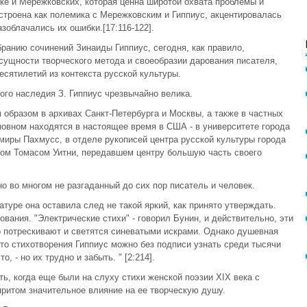
оке и Мережковских, которая ценна широтой охвата проблемы и
троена как полемика с Мережковским и Гиппиус, акцентировалась
зоблачались их ошибки.[17:116-122].
ранию сочинений Зинаиды Гиппиус, сегодня, как правило,
ущности творческого метода и своеобразии дарования писателя,
сятилетий из контекста русской культуры.
ого наследия З. Гиппиус чрезвычайно велика.
образом в архивах Санкт-Петербурга и Москвы, а также в частных
новном находятся в настоящее время в США - в университете города
миры Пахмусс, в отделе рукописей центра русской культуры города
том Томасом Уитни, передавшем центру большую часть своего
о во многом не разгаданный до сих пор писатель и человек.
атуре она оставила след не такой яркий, как принято утверждать.
ования. "Электрические стихи" - говорил Бунин, и действительно, эти
о потрескивают и светятся синеватыми искрами. Однако душевная
то стихотворения Гиппиус можно без подписи узнать среди тысячи
о, - но их трудно и забыть. " [2:214].
ь, когда еще были на слуху стихи женской поэзии ХIХ века с
притом значительное влияние на ее творческую душу.