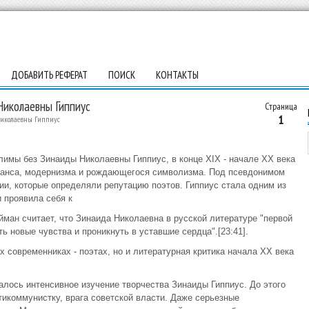
ДОБАВИТЬ РЕФЕРАТ
ПОИСК
КОНТАКТЫ
Николаевны Гиппиус
Страница
1
Николаевны Гиппиус
имы без Зинаиды Николаевны Гиппиус, в конце ХIХ - начале ХХ века
данса, модернизма и рождающегося символизма. Под псевдонимом
ии, которые определяли репутацию поэтов. Гиппиус стала одним из
 проявила себя к
айман считает, что Зинаида Николаевна в русской литературе "первой
ь новые чувства и проникнуть в уставшие сердца".[23:41].
х современниках - поэтах, но и литературная критика начала ХХ века
алось интенсивное изучение творчества Зинаиды Гиппиус. До этого
икоммунистку, врага советской власти. Даже серьезные