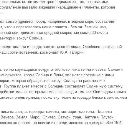
нескольких сотен километров в диаметре, тел, называемых
соудаление вызвало аккрецию (наращивание) планеты, которая
л.
ст самых древних пород, найденных в земной коре, составляет
т, чтобы образовалась наша планета - Земля. Земной шар,
енной оси, движется со средней скоростью около 30 км/с в
аектории вокруг Солнца.
е представляли и представляют многие люди. Особенно прекрасной
наш соотечественник, космонавт Ю.А. Гагарин.
, вечно кружащийся вокруг этого источника тепла и света. Самыми
ых объектов, кроме Солнца и Луны, являются соседние с нами
миров, которые обращаются вокруг Солнца на расстояниях,
. Группа планет вместе с Солнцем составляет Солнечную систему.
 действительности гораздо меньше звезд и темнее. Они видны только
кажется очень яркими, поскольку планеты гораздо ближе к земле, чем
тники планет, астероиды, кометы, метеоритные тела. Планеты
енера, Земля, Марс, Юпитер, Сатурн, Уран, Нептун и Плутон.
есколько планет, но поиски их среди множества звезд слабее 15-й