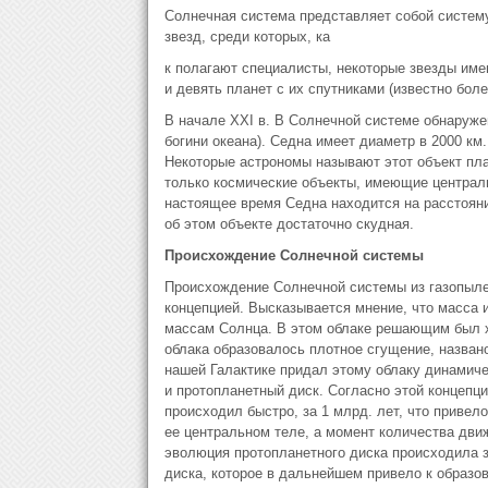
Солнечная система представляет собой систему
звезд, среди которых, ка
к полагают специалисты, некоторые звезды име
и девять планет с их спутниками (известно боле
В начале ХХI в. В Солнечной системе обнаруже
богини океана). Седна имеет диаметр в 2000 км
Некоторые астрономы называют этот объект пл
только космические объекты, имеющие централь
настоящее время Седна находится на расстояни
об этом объекте достаточно скудная.
Происхождение Солнечной системы
Происхождение Солнечной системы из газопыле
концепцией. Высказывается мнение, что масса 
массам Солнца. В этом облаке решающим был хи
облака образовалось плотное сгущение, назван
нашей Галактике придал этому облаку динамич
и протопланетный диск. Согласно этой концепци
происходил быстро, за 1 млрд. лет, что приве
ее центральном теле, а момент количества движ
эволюция протопланетного диска происходила за
диска, которое в дальнейшем привело к образо