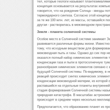
тел, которые геологи называют плантезималями.
концепция основывается на результатах компью
говорится, что на рождение Солнца - звезды пот
термоядерного синтеза. Согласно этой концепц
за те же 100 млн. лет, из массы, оставшейся 
другая - растворилась в межзвездном простран
Земля - планета солнечной системы
Особое место в Солнечной системе занимает Зе
развивается различные формы жизни. Известно 
тому, что исходным веществом для формирован
межзвездная пыль и газы. Однако до сих пор не
оказался полный набор химических элементов 
конденсации газа и пыли в протосолнечную тум
разнообразия химических элементов связано с 
будущей Солнечной системы. По-видимому, в не
реакций происходит синтез химических элемен
конденсации межзвездной материи, из которой 
распавшийся на отдельные планеты внутренней 
стадия формирования Солнечной системы называ
природная катастрофа. В масштабах астрономич
происходят в среднем через несколько миллиар
Предполагается, что образованию планет из п