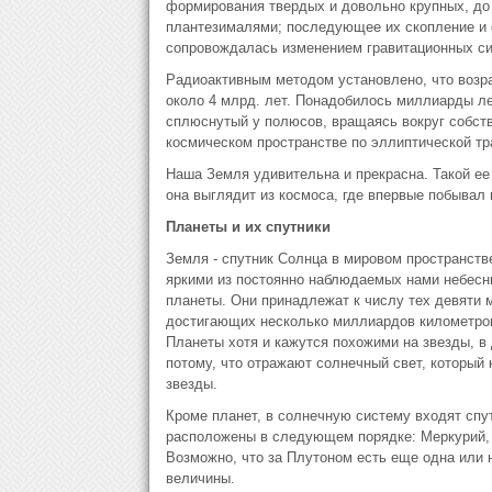
формирования твердых и довольно крупных, до 
плантезималями; последующее их скопление и 
сопровождалась изменением гравитационных си
Радиоактивным методом установлено, что возра
около 4 млрд. лет. Понадобилось миллиарды ле
сплюснутый у полюсов, вращаясь вокруг собств
космическом пространстве по эллиптической тр
Наша Земля удивительна и прекрасна. Такой е
она выглядит из космоса, где впервые побывал 
Планеты и их спутники
Земля - спутник Солнца в мировом пространстве
яркими из постоянно наблюдаемых нами небесн
планеты. Они принадлежат к числу тех девяти 
достигающих несколько миллиардов километров
Планеты хотя и кажутся похожими на звезды, в
потому, что отражают солнечный свет, который 
звезды.
Кроме планет, в солнечную систему входят спу
расположены в следующем порядке: Меркурий, В
Возможно, что за Плутоном есть еще одна или н
величины.