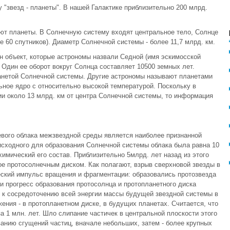
 "звезд - планеты". В нашей Галактике приблизительно 200 млрд.
ют планеты. В Солнечную систему входят центральное тело, Солнце
е 60 спутников). Диаметр Солнечной системы - более 11,7 млрд. км.
н объект, которые астрономы назвали Седной (имя эскимосской
. Один ее оборот вокруг Солнца составляет 10500 земных лет.
анетой Солнечной системы. Другие астрономы называют планетами
ное ядро с относительно высокой температурой. Поскольку в
и около 13 млрд. км от центра Солнечной системы, то информация
вого облака межзвездной среды является наиболее признанной
исходного для образования Солнечной системы облака была равна 10
мический его состав. Приблизительно 5млрд. лет назад из этого
ое протосолнечным диском. Как полагают, взрыв сверхновой звезды в
еский импульс вращения и фрагментации: образовались протозвезда
и прогресс образования протосолнца и протопланетного диска
ло к сосредоточению всей энергии массы будущей звездной системы в
ения - в протопланетном диске, в будущих планетах. Считается, что
 1 млн. лет. Шло слипание частичек в центральной плоскости этого
ванию сгущений частиц, вначале небольших, затем - более крупных