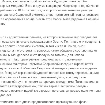
 Из них, как полагают, образовались будущие планеты. Эта
терных моделей. Есть и другие концепции. Например, в одной из них
ребовалось 100 млн. лет, когда в протосолнце возникла реакция
ии планеты Солнечной системы, в частности земной группы, возникли
после образования Солнца. Часть этой массы была удержана Солнцем,
стве.
мля - единственная планета, на которой в течение миллиардов лет
несколько гипотез о происхождении Земли. Почти все они сводятся к
ия планет Солнечной системы, в том числе и Земли, были
т однозначного ответа на вопросы: каким образом в составе планет
таблицы Менделеева и что послужило толчком для начала
анность. Некоторые ученые предполагают, что появления
внешним фактором - взрывом Сверхновой звезды в окрестностях
драх и газовой оболочке Сверхновой звезды в результате ядерных
тов. Мощный взрыв своей ударной волной мог стимулировать начало
образовалось Солнце и протопланетный диск, впоследствии
и внешней групп с поясом астероидов между ними. Такая начальная
ется катастрофической, так как взрыв Сверхновой звезды -
еского времени подобные взрывы - не столь уж редкое явление - они
дов лет.
ротоплазменного диска предшествовала промежуточная фаза