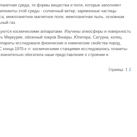
ланетная среда, те формы вещества и поля, которые заполняют
мпоненты этой среды - солнечный ветер; заряженные частицы
са; межпланетное магнитное поле; межпланетная пыль, основным
ный газ.
едуются космическими аппаратами. Изучены атмосферы и поверхность
ь Меркурия, облачный покров Венеры, Юпитера, Сатурна, колец
ппараты исследовали физические и химические свойства пород,
 конца 1970-х гг. космическими станциями исследовались планеты-
 значительно обогатила наши представления о строении и
Страница: 1
2