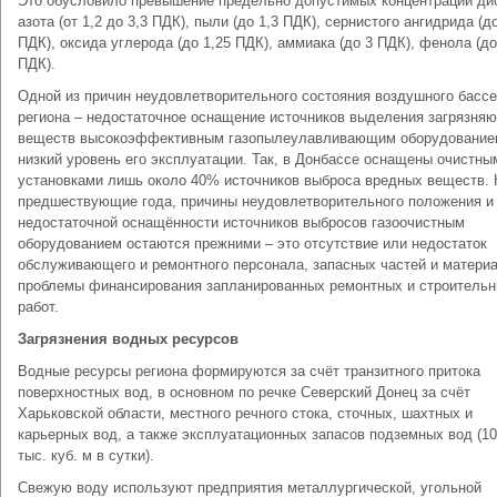
Это обусловило превышение предельно допустимых концентраций ди
азота (от 1,2 до 3,3 ПДК), пыли (до 1,3 ПДК), сернистого ангидрида (д
ПДК), оксида углерода (до 1,25 ПДК), аммиака (до 3 ПДК), фенола (до
ПДК).
Одной из причин неудовлетворительного состояния воздушного басс
региона – недостаточное оснащение источников выделения загрязня
веществ высокоэффективным газопылеулавливающим оборудование
низкий уровень его эксплуатации. Так, в Донбассе оснащены очистны
установками лишь около 40% источников выброса вредных веществ. К
предшествующие года, причины неудовлетворительного положения и
недостаточной оснащённости источников выбросов газоочистным
оборудованием остаются прежними – это отсутствие или недостаток
обслуживающего и ремонтного персонала, запасных частей и материа
проблемы финансирования запланированных ремонтных и строитель
работ.
Загрязнения водных ресурсов
Водные ресурсы региона формируются за счёт транзитного притока
поверхностных вод, в основном по речке Северский Донец за счёт
Харьковской области, местного речного стока, сточных, шахтных и
карьерных вод, а также эксплуатационных запасов подземных вод (1
тыс. куб. м в сутки).
Свежую воду используют предприятия металлургической, угольной