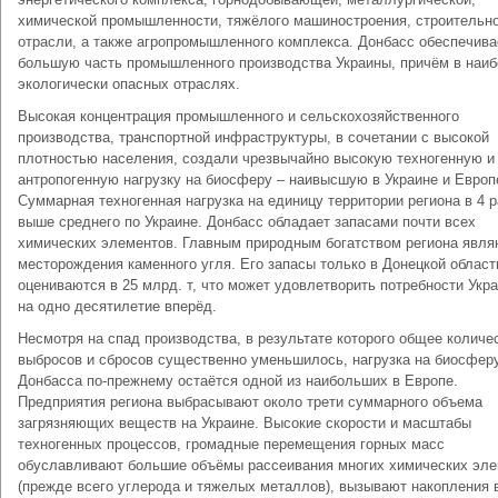
химической промышленности, тяжёлого машиностроения, строительн
отрасли, а также агропромышленного комплекса. Донбасс обеспечива
большую часть промышленного производства Украины, причём в наи
экологически опасных отраслях.
Высокая концентрация промышленного и сельскохозяйственного
производства, транспортной инфраструктуры, в сочетании с высокой
плотностью населения, создали чрезвычайно высокую техногенную и
антропогенную нагрузку на биосферу – наивысшую в Украине и Европ
Суммарная техногенная нагрузка на единицу территории региона в 4 р
выше среднего по Украине. Донбасс обладает запасами почти всех
химических элементов. Главным природным богатством региона явля
месторождения каменного угля. Его запасы только в Донецкой област
оцениваются в 25 млрд. т, что может удовлетворить потребности Укр
на одно десятилетие вперёд.
Несмотря на спад производства, в результате которого общее количе
выбросов и сбросов существенно уменьшилось, нагрузка на биосфер
Донбасса по-прежнему остаётся одной из наибольших в Европе.
Предприятия региона выбрасывают около трети суммарного объема
загрязняющих веществ на Украине. Высокие скорости и масштабы
техногенных процессов, громадные перемещения горных масс
обуславливают большие объёмы рассеивания многих химических эл
(прежде всего углерода и тяжелых металлов), вызывают накопления 