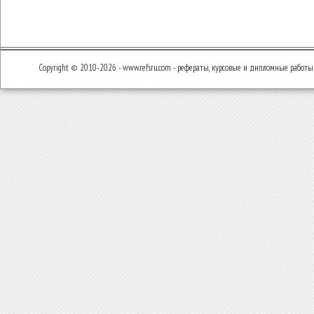
Copyright © 2010-2026 - www.refsru.com - рефераты, курсовые и дипломные работы