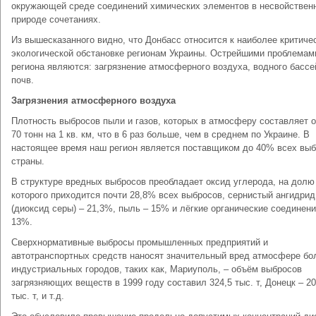
окружающей среде соединений химических элементов в несвойствен
природе сочетаниях.
Из вышесказанного видно, что Донбасс относится к наиболее критиче
экологической обстановке регионам Украины. Острейшими проблемам
региона являются: загрязнение атмосферного воздуха, водного бассе
почв.
Загрязнения атмосферного воздуха
Плотность выбросов пыли и газов, которых в атмосферу составляет 
70 тонн на 1 кв. км, что в 6 раз больше, чем в среднем по Украине. В
настоящее время наш регион является поставщиком до 40% всех вы
страны.
В структуре вредных выбросов преобладает оксид углерода, на долю
которого приходится почти 28,8% всех выбросов, сернистый ангидрид
(диоксид серы) – 21,3%, пыль – 15% и лёгкие органические соединени
13%.
Сверхнормативные выбросы промышленных предприятий и
автотранспортных средств наносят значительный вред атмосфере б
индустриальных городов, таких как, Мариуполь, – объём выбросов
загрязняющих веществ в 1999 году составил 324,5 тыс. т, Донецк – 20
тыс. т, и т.д.