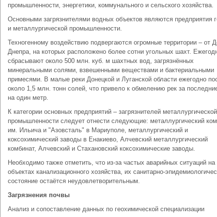
промышленности, энергетики, коммунального и сельского хозяйства.
Основными загрязнителями водных объектов являются предприятия г
и металлургической промышленности.
Техногенному воздействию подвергаются огромные территории – от Д
Днепра, на которых расположено более сотни угольных шахт. Ежегод
сбрасывают около 500 млн. куб. м шахтных вод, загрязнённых
минеральными солями, взвешенными веществами и бактериальными
примесями. В малые реки Донецкой и Луганской области ежегодно по
около 1,5 млн. тонн солей, что привело к обмелению рек за последни
на один метр.
К категории основных предприятий – загрязнителей металлургической
промышленности следует отнести следующие: металлургический ком
им. Ильича и "Азовсталь" в Мариуполе, металлургический и
коксохимический заводы в Енакиево, Алчевский металлургический
комбинат, Алчевский и Стахановский коксохимические заводы.
Необходимо также отметить, что из-за частых аварийных ситуаций на
объектах канализационного хозяйства, их санитарно-эпидемиологиче
состояние остаётся неудовлетворительным.
Загрязнения почвы
Анализ и сопоставление данных по геохимической специализации