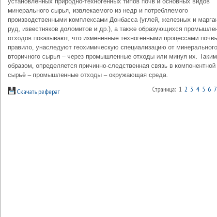
установленных природно-техногенных типов почв и основных видов
минерального сырья, извлекаемого из недр и потребляемого
производственными комплексами Донбасса (углей, железных и марга
руд, известняков доломитов и др.), а также образующихся промышле
отходов показывают, что измененные техногенными процессами почвы
правило, унаследуют геохимическую специализацию от минерального
вторичного сырья – через промышленные отходы или минуя их. Таким
образом, определяется причинно-следственная связь в компонентной 
сырьё – промышленные отходы – окружающая среда.
Страница: 1
2
3
4
5
6
7
Скачать реферат