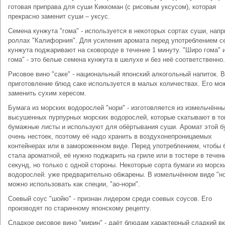
готовая приправа для суши Киккоман (с рисовым уксусом), которая
прекрасно заменит суши – уксус.
Семена кунжута "гома" - используется в некоторых сортах суши, нап
роллах "Калифорния". Для усиления аромата перед употреблением с
кунжута поджаривают на сковороде в течение 1 минуту. "Широ гома" 
гома" - это белые семена кунжута в шелухе и без неё соответственно.
Рисовое вино "саке" - национальный японский алкогольный напиток. В
приготовление блюд саке используется в малых количествах. Его мо
заменить сухим хересом.
Бумага из морских водорослей "нори" - изготовляется из измельчённ
высушенных пурпурных морских водорослей, которые скатывают в то
бумажные листы и используют для обёртывания суши. Аромат этой б
очень нестоек, поэтому её надо хранить в воздухонепроницаемых
контейнерах или в замороженном виде. Перед употреблением, чтобы 
стала ароматной, её нужно поджарить на гриле или в тостере в течен
секунд, но только с одной стороны. Некоторые сорта бумаги из морск
водорослей. уже предварительно обжарены. В измельчённом виде "н
можно использовать как специи, "ао-нори".
Соевый соус "шойю" - признан лидером среди соевых соусов. Его
производят по старинному японскому рецепту.
Сладкое рисовое вино "мирин" - даёт блюдам характерный сладкий вк