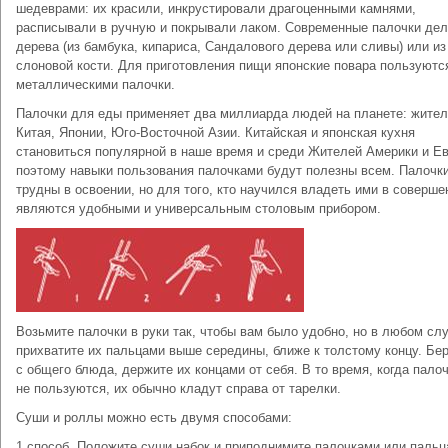
шедеврами: их красили, инкрустировали драгоценными камнями,
расписывали в ручную и покрывали лаком. Современные палочки дел
дерева (из бамбука, кипариса, Сандалового дерева или сливы) или из
слоновой кости. Для приготовления пищи японские повара пользуютс
металлическими палочки.
Палочки для еды применяет два миллиарда людей на планете: жите
Китая, Японии, Юго-Восточной Азии. Китайская и японская кухня
становиться популярной в наше время и среди Жителей Америки и Е
поэтому навыки пользования палочками будут полезны всем. Палочк
трудны в освоении, но для того, кто научился владеть ими в соверше
являются удобными и универсальным столовым прибором.
Возьмите палочки в руки так, чтобы вам было удобно, но в любом сл
прихватите их пальцами выше середины, ближе к толстому концу. Бе
с общего блюда, держите их концами от себя. В то время, когда пало
не пользуются, их обычно кладут справа от тарелки.
Суши и роллы можно есть двумя способами:
1 способ. Положите суши набок и приподнимите палочками или паль