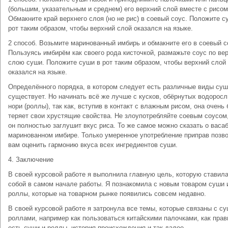
(большим, указательным и среднем) его верхний слой вместе с рисом
Обмакните край верхнего слоя (но не рис) в соевый соус. Положите с
рот таким образом, чтобы верхний слой оказался на языке.
2 способ. Возьмите маринованный имбирь и обмакните его в соевый с
Пользуясь имбирём как своего рода кисточкой, размажьте соус по ве
слою суши. Положите суши в рот таким образом, чтобы верхний слой
оказался на языке.
Определённого порядка, в котором следует есть различные виды суш
существует. Но начинать всё же лучше с кусков, обёрнутых водорос
нори (роллы), так как, вступив в контакт с влажным рисом, она очень
теряет свои хрустящие свойства. Не злоупотребляйте соевым соусом
он полностью заглушит вкус риса. То же самое можно сказать о васаб
маринованном имбире. Только умеренное употребление приправ позв
вам оценить гармонию вкуса всех ингредиентов суши.
4. Заключение
В своей курсовой работе я выполнила главную цель, которую ставил
собой в самом начале работы. Я познакомила с новым товаром суши 
роллы, которые на товарном рынке появились совсем недавно.
В своей курсовой работе я затронула все темы, которые связаны с су
роллами, например как пользоваться китайскими палочками, как пра
есть суши и роллы, история происхождения и так далее.