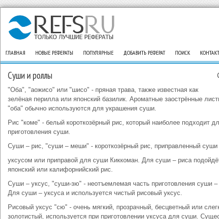
ГЛАВНАЯ
НОВЫЕ РЕФЕРАТЫ
ПОПУЛЯРНЫЕ
ДОБАВИТЬ РЕФЕРАТ
ПОИСК
КОНТАК
Суши и роллы
"Оба", "аожисо" или "шисо" - пряная трава, также известная как
зелёная перилла или японский базилик. Ароматные заострённые лист
"оба" обычно используются для украшения суши.
Рис "коме" - белый короткозёрный рис, который наиболее подходит д
приготовления суши.
Суши – рис, "суши – меши" - короткозёрный рис, приправленный суши
уксусом или приправой для суши Киккоман. Для суши – риса подойдё
японский или калифорнийский рис.
Суши – уксус, "суши-зю" - неотъемлемая часть приготовления суши –
Для суши – уксуса и используется чистый рисовый уксус.
Рисовый уксус "сю" - очень мягкий, прозрачный, бесцветный или слег
золотистый, используется при приготовлении уксуса для суши. Суще