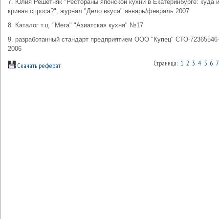
7. Юлия Решетняк "Рестораны японской кухни в Екатеринбурге: куда 
кривая спроса?", журнал "Дело вкуса" январь/февраль 2007
8. Каталог т.ц. "Мега" "Азиатская кухня" №17
9. разработанный стандарт предприятием ООО "Купец" СТО-72365546-
2006
Страница:
1
2
3
4
5
6
7
Скачать реферат