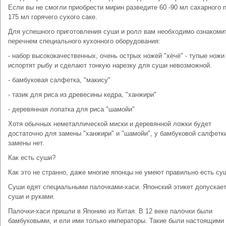
Если вы не смогли приобрести мирин разведите 60 -90 мл сахарного п
175 мл горячего сухого саке.
Для успешного приготовления суши и ролл вам необходимо ознакоми
перечнем специального кухонного оборудования:
- набор высококачественных, очень острых ножей "хёчё" - тупые ножи
испортят рыбу и сделают тонкую нарезку для суши невозможной.
- бамбуковая салфетка, "макису"
- тазик для риса из древесины кедра, "ханжири"
- деревянная лопатка для риса "шамойи"
Хотя обычных неметаллической миски и деревянной ложки будет
достаточно для замены "ханжири" и "шамойи", у бамбуковой салфетк
замены нет.
Как есть суши?
Как это не странно, даже многие японцы не умеют правильно есть су
Суши едят специальными палочками-хаси. Японский этикет допускает
суши и руками.
Палочки-хаси пришли в Японию из Китая. В 12 веке палочки были
бамбуковыми, и ели ими только императоры. Такие были настоящими