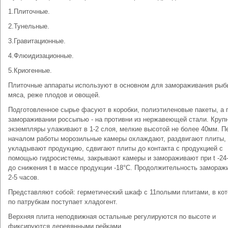
1.Плиточные.
2.Тунельные.
3.Гравитационные.
4.Флюидизационные.
5.Криогенные.
Плиточные аппараты используют в основном для замораживания рыб
мяса, реже плодов и овощей.
Подготовленное сырье фасуют в коробки, полиэтиленовые пакеты, а 
замораживании россыпью - на противни из нержавеющей стали. Круп
экземпляры улаживают в 1-2 слоя, мелкие высотой не более 40мм. П
началом работы морозильные камеры охлаждают, раздвигают плиты,
укладывают продукцию, сдвигают плиты до контакта с продукцией с
помощью гидросистемы, закрывают камеры и замораживают при t -24
до снижения t в массе продукции -18°C. Продолжительность замораж
2-5 часов.
Представляют собой: герметический шкаф с 11полыми плитами, в ко
по патрубкам поступает хладогент.
Верхняя плита неподвижная остальные регулируются по высоте и
фиксируются деревянными рейками.