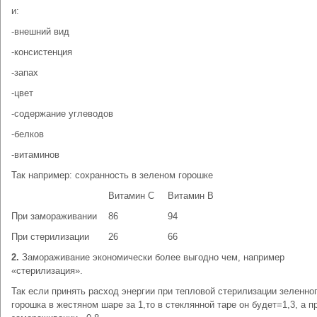
и:
-внешний вид
-консистенция
-запах
-цвет
-содержание углеводов
-белков
-витаминов
Так например: сохранность в зеленом горошке
Витамин С
Витамин В
При замораживании
86
94
При стерилизации
26
66
2.
Замораживание экономически более выгодно чем, например
«стерилизация».
Так если принять расход энергии при тепловой стерилизации зеленно
горошка в жестяном шаре за 1,то в стеклянной таре он будет=1,3, а п