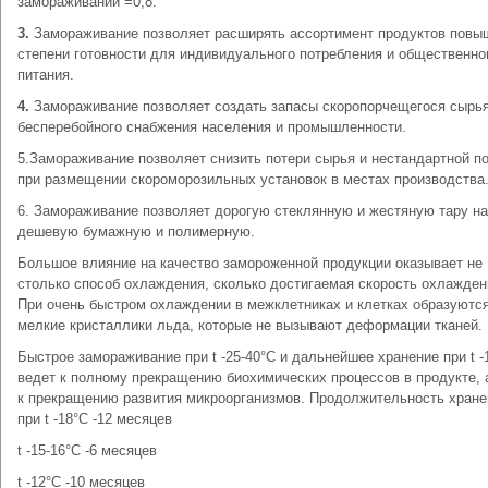
замораживании =0,8.
3.
Замораживание позволяет расширять ассортимент продуктов повы
степени готовности для индивидуального потребления и общественно
питания.
4.
Замораживание позволяет создать запасы скоропорчещегося сырь
бесперебойного снабжения населения и промышленности.
5.Замораживание позволяет снизить потери сырья и нестандартной по
при размещении скороморозильных установок в местах производства
6. Замораживание позволяет дорогую стеклянную и жестяную тару на
дешевую бумажную и полимерную.
Большое влияние на качество замороженной продукции оказывает не
столько способ охлаждения, сколько достигаемая скорость охлажден
При очень быстром охлаждении в межклетниках и клетках образуютс
мелкие кристаллики льда, которые не вызывают деформации тканей.
Быстрое замораживание при t -25-40°C и дальнейшее хранение при t -
ведет к полному прекращению биохимических процессов в продукте, 
к прекращению развития микроорганизмов. Продолжительность хране
при t -18°C -12 месяцев
t -15-16°C -6 месяцев
t -12°C -10 месяцев