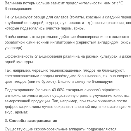
Величина потерь больше зависит продолжительности, чем от t °C
бланширования.
Не бланшируют овощи для салатов (томаты, красный и сладкий перец
клубневой сельдерей, огурцы, лук, чеснок и т.д.) пряные растения, о
которые подвергались очистке паром, грибы.
Чтобы снизить отрицательное действие бланширования его заменяют
обработкой химическими ингибиторами (сернистым ангидридом, окис
углерода).
Эффективность бланширования различна на разных культурах и даже
одной культуры.
Так, например, черешню темноокрашенных плодов не бланшируют,
светлоокрашенным плодам необходима бланшировка, т.к. она сохран
цвет плодов (они не буреют). Вишню и сливу не бланшируют.
Подсахаривание (заливка 40-60% сахарным сиропом) обработка
антиокислителями играют существенную роль в улучшение качества
замороженной продукции. Так, например, при такой обработке после
дефростации сливы лучше сохраняют внешний вид и консистенцию м
вкус, аромат.
3. Способы замораживания
Существующие скороморозильные аппараты подразделяются: