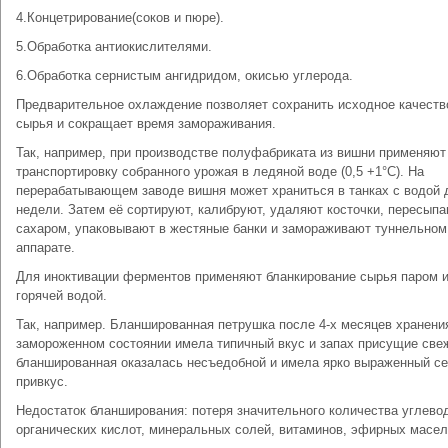
4.Концетрирование(соков и пюре).
5.Обработка антиокислителями.
6.Обработка сернистым ангидридом, окисью углерода.
Предварительное охлаждение позволяет сохранить исходное качеств
сырья и сокращает время замораживания.
Так, например, при производстве полуфабриката из вишни применяют
транспортировку собранного урожая в ледяной воде (0,5 +1°C). На
перерабатывающем заводе вишня может храниться в танках с водой 
недели. Затем её сортируют, калибруют, удаляют косточки, пересып
сахаром, упаковывают в жестяные банки и замораживают туннельном
аппарате.
Для иноктивации ферментов применяют бланкирование сырья паром 
горячей водой.
Так, например. Бланшированная петрушка после 4-х месяцев хранени
замороженном состоянии имела типичный вкус и запах присущие свеж
бланшированная оказалась несъедобной и имела ярко выраженный с
привкус.
Недостаток бланширования: потеря значительного количества углево
органических кислот, минеральных солей, витаминов, эфирных масел 