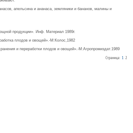
аживают.
анасов, апельсина и ананаса, земляники и бананов, малины и
ощной продукции». Инф. Материал 1989г.
еработка плодов и овощей».-М:Колос,1982
хранения и переработки плодов и овощей».-М:Агропромиздат.1989
Страница:
1
2