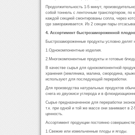
Продолжительность 1-5 минут, производительнос
собой тоннель с ленточным транспортером, по к
каждой секцией смонтированы сопла, через кот
где замораживается. Из 2 секции пары отсасываю
4. Ассортимент быстрозамороженной плодо
Быстрозамороженные продукты условно делят н
1.Однокомпонентные изделия.
2.Многокомпонентные продукты и готовые блюд
В качестве сырья для однокомпонентной проду
хранения (земляника, малина, смородина, крыжо
используют для последующей переработки.
Для производства натуральных продуктов обычн
снега из двуокиси углерода и в флюидизационн
Сырье предназначенное для переработки эконом
т.к. при одной и той же массе они занимают в 
ценность.
Ассортимент продукции постоянно совершенств
1.Свежие или измельченные плоды и ягоды.