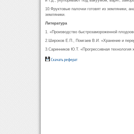
и т.д., укупоривают под вакуумом, варят, замор
10.Фруктовые палочки готовят из земляники, ан
земляники.
Литература
1. «Производство быстрозамороженной плодоов
2.Широков Е.П., Помгаев В.И. «Хранение и пер
3.Саринников Ю.Т. «Прогрессивная технология 
Скачать реферат