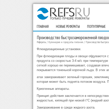
ГЛАВНАЯ
НОВЫЕ РЕФЕРАТЫ
ПОПУЛЯРНЫЕ
Производство быстрозамороженной плодо
Рефераты
/
Кулинария и продукты питания
/
Производство быстро
Флюидизационные установки.
При флюидизации плоды и овощи обдуваются ст
продукта со скоростью 3-4 м/с при температуре
сеткой хорошо ее перемешивает, создавая впеч
покрывается тоненькой корочкой льда. В этих а
атах замораживают зеленый горошек, землянику
которая может быть поднята потоком воздуха. 
Криогенные аппараты.
Принцип действия заключается в непосредствен
жидкостью, кипящей при низкой t°С (жидкий азот
Замораживание в среде жидкого азота.