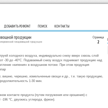
ДОБАВИТЬ РЕФЕРАТ
ПОИСК
КОНТАКТЫ
овощной продукции
Страница
2
замороженной плодоовощной продукции
руей холодного воздуха, индивидуально снизу вверх сквозь слой
 от -30 до -40°С. Подаваемый снизу воздух поднимает продукцию над
атление «кипения» в воздушном потоке. При этом продукция
ппар
, вишню, черешню, измельченные овощи и др., т.е. такую продукцию,
Продолжительность 1-30 мин.
ном контакте продукта (путем погружения или орошения) с
 -196 °С, двуокись углерода, фреон).