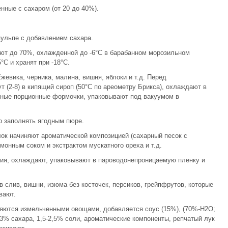
нные с сахаром (от 20 до 40%).
пульпе с добавлением сахара.
уют до 70%, охлажденной до -6°С в барабанном морозильном
С и хранят при -18°С.
евика, черника, малина, вишня, яблоки и т.д. Перед
 (2-8) в кипящий сироп (50°С по ареометру Брикса), охлаждают в
жные порционные формочки, упаковывают под вакуумом в
 заполнять ягодным пюре.
лок начиняют ароматической композицией (сахарный песок с
монным соком и экстрактом мускатного ореха и т.д.
ения, охлаждают, упаковывают в пароводонепроницаемую пленку и
 слив, вишни, изюма без косточек, персиков, грейпфрутов, которые
вают.
яются измельченными овощами, добавляется соус (15%), (70%-Н2О;
3% сахара, 1,5-2,5% соли, ароматические компоненты, репчатый лук