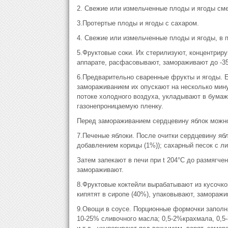
2. Свежие или измельченные плоды и ягоды сме
3.Протертые плоды и ягоды с сахаром.
4. Свежие или измельченные плоды и ягоды, в 
5.Фруктовые соки. Их стерилизуют, концентрир
аппарате, расфасовывают, замораживают до -35°
6.Предварительно сваренные фрукты и ягоды. Еж
замораживанием их опускают на несколько минут
потоке холодного воздуха, укладывают в бума
газонепроницаемую пленку.
Перед замораживанием сердцевину яблок можно
7.Печеные яблоки. После очитки сердцевину яб
добавлением корицы (1%)); сахарный песок с ли
Затем запекают в печи при t 204°С до размягч
замораживают.
8.Фруктовые коктейли вырабатывают из кусочков
кипятят в сиропе (40%), упаковывают, заморажи
9.Овощи в соусе. Порционные формочки заполн
10-25% сливочного масла; 0,5-2%крахмала, 0,5-