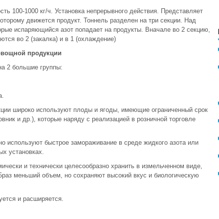
ть 100-1000 кг/ч. Установка непрерывного действия. Представляет
оторому движется продукт. Тоннель разделен на три секции. Над
орые испаряющийся азот попадает на продукты. Вначале во 2 секцию,
тся во 2 (закалка) и в 1 (охлаждение)
овощной продукции
а 2 большие группы:
а.
кции широко используют плоды и ягоды, имеющие ограниченный срок
вник и др.), которые наряду с реализацией в розничной торговле
о используют быстрое замораживание в среде жидкого азота или
ых установках.
ически и технически целесообразно хранить в измельченном виде,
2-5раз меньший объем, но сохраняют высокий вкус и биологическую
уется и расширяется.