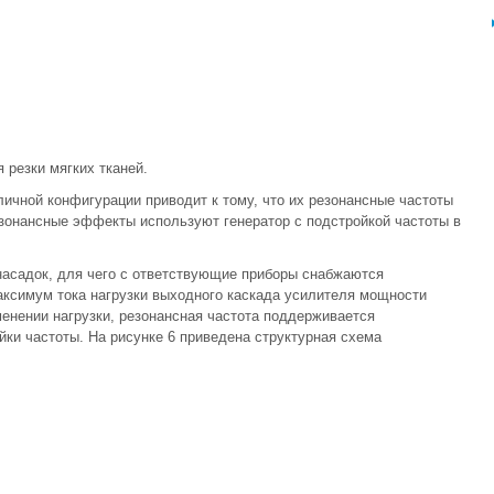
 резки мягких тканей.
личной конфигурации приводит к тому, что их резонансные частоты
езонансные эффекты используют генератор с подстройкой частоты в
насадок, для чего с ответствующие приборы снабжаются
аксимум тока нагрузки выходного каскада усилителя мощности
менении нагрузки, резонансная частота поддерживается
йки частоты. На рисунке 6 приведена структурная схема