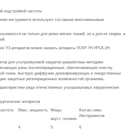
ой подстройкой частоты
нения инструмента используют составные многозвеньевые
льзоваться не только для резки мягких тканей, но и для их сварки, а
ей.
ких УЗ-аппаратов можно назвать аппараты УСКР-7Н УРСК-2Н.
тов для ультразвуковой хирургии разработаны методики
ключающих раны послеоперационные, обеспечивающие очистку
нной ткани, быструю диффузию дезинфинирующих и лекарственных
ацию защитных регенерационных возможностей организма.
арактеристики ряда отечественных ультразвуковых хирургических
рургических аппаратов
частота
Макс, мощность
Мощн.
Кол-во смен.
Инстру­ментов
акуст, головки.
4
5
6