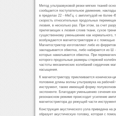
Метод ультразвуковой резки мягких тканей осно
сообщается поступательное движение, наклады
в пределах 22 - 44кГц. с амплитудой не более 
скорость относительных продольных перемещен
лезвия, в несколько раз. При этом, за счет ра
прилегающих к лезвия слоев ткани, сухое трени
существенному уменьшению как нормального, та
возбуждаются магнитострикторрм и с помощью 
Магнитостриктор изготовляют либо из ферритово
закладывается обмотка, либо набирается из Ш -
которых наматывается обмотка. При перемагннч
которого продольные размеры стержней колебл
частоты механических колебаний сердечник маг
насыщения.
К магнитостриктору приклеивается конически-ц
половине длины волны ультразвука на рабочей 
инструмент, также имеющий форму полуволновог
экспоненте. Благодаря уменьшению сечения кони
резонансном режиме происходит усиление ампли
магнитостриктора до режущей части инструмент
Конструкция акустического узла приведена на р
образует акустическую головку, которая с по