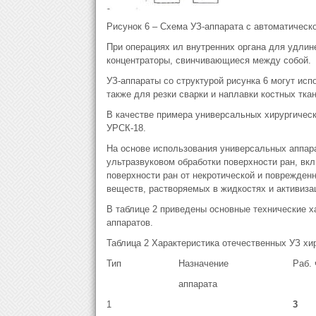
Рисунок 6 – Схема УЗ-аппарата с автоматическ
При операциях ил внутренних органа для удли
концентраторы, свинчивающиеся между собой.
УЗ-аппараты со структурой рисунка 6 могут испо
также для резки сварки и наплавки костных ткан
В качестве примера универсальных хирургичес
УРСК-18.
На основе использования универсальных аппара
ультразвуковом обработки поверхности ран, в
поверхности ран от некротической и поврежде
веществ, растворяемых в жидкостях и активиз
В таблице 2 приведены основные технические х
аппаратов.
Таблица 2 Характеристика отечественных УЗ хи
Тип
Назначение
Раб. 
аппарата
1
3