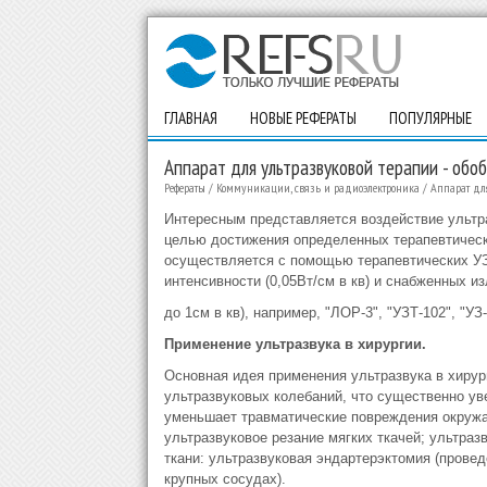
ГЛАВНАЯ
НОВЫЕ РЕФЕРАТЫ
ПОПУЛЯРНЫЕ
Аппарат для ультразвуковой терапии - обоб
Рефераты
/
Коммуникации, связь и радиоэлектроника
/
Аппарат для
Интересным представляется воздействие ультра
целью достижения определенных терапевтичес
осуществляется с помощью терапевтических УЗ
интенсивности (0,05Вт/см в кв) и снабженных и
до 1см в кв), например, "ЛОР-3", "УЗТ-102", "УЗ-
Применение ультразвука в хирургии.
Основная идея применения ультразвука в хиру
ультразвуковых колебаний, что существенно ув
уменьшает травматические повреждения окружа
ультразвуковое резание мягких ткачей; ультразв
ткани: ультразвуковая эндартерэктомия (прове
крупных сосудах).