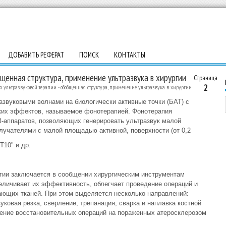
ДОБАВИТЬ РЕФЕРАТ
ПОИСК
КОНТАКТЫ
щенная структура, применение ультразвука в хирургии
Страница
2
 ультразвуковой терапии - обобщенная структура, применение ультразвука в хирургии
звуковыми волнами на биологически активные точки (БАТ) с
ких эффектов, называемое фонотерапией. Фонотерапия
-аппаратов, позволяющих генерировать ультразвук малой
злучателями с малой площадью активной, поверхности (от 0,2
Т10" и др.
ргии заключается в сообщении хирургическим инструментам
еличивает их эффективность, облегчает проведение операций и
ющих тканей. При этом выделяется несколько направлений:
уковая резка, сверление, трепанация, сварка и наплавка костной
дение восстановительных операций на пораженных атеросклерозом