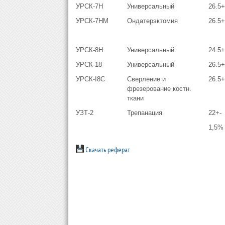
УРСК-7Н
Универсальный
26.5+
УРСК-7НМ
Ондатерэктомия
26.5+
УРСК-8Н
Универсальный
24.5
УРСК-18
Универсальный
26.5+
УРСК-I8C
Сверление и
26.5+
фрезерование костн.
ткани
УЗТ-2
Трепанация
22+-
1,5%
Скачать реферат