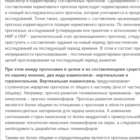
пересмотр и корректировку составленных прогнозов. Одновременно с
составлением нормативного прогноза происходит корректировка поло
и позиций исследовательского прогноза, которая учитывается в проц
исследований. Точно также, одновременно с составление организаци
прогноза корректируются позиции нормативного прогноза. По окончан
прогнозных исследований (утверждении или принятию к исполнению 
НИР и ОКР - заключительный этап организационного прогноза), следу
приступить к составлению задания на новый период прогностических
исследований на последующий период времени. В этом и состоит пр
непрерывности прогнозирования - постоянная корректировка прогнозов
целей прогнозирования на последующий период развития.
При этом между прогнозами в целом и их составляющими сущест
по нашему мнению, два вида взаимосвязи - вертикальная и
горизонтальная. Вертикальная взаимосвязь
предусматривает
ступенчатую иерархию прогнозов от общего к частному (или от частно
общему). Например, прогноз развития телевизионных приемников - пр
кинескопов – прогноз люминофоров. Прогнозы развития кинескопов
являются более общими по отношению к прогнозам в области развити
люминесцентных материалов для экрана кинескопа. А изменение
соотношения сторон кинескопов от более квадратной к прямоугольной
изменение технологии нанесения люминофоров на экран, а следоват
необходимость разработки новых люминофоров.
Такими же более общими и определяющими являются прогнозы разви