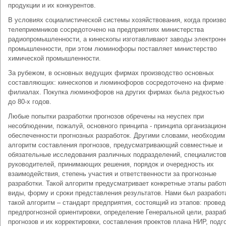
продукции и их конкурентов.
В условиях социалистической системы хозяйствования, когда произв
телеприемников сосредоточено на предприятиях министерства
радиопромышленности, а кинескопы изготавливают заводы электронн
промышленности, при этом люминофоры поставляет министерство
химической промышленности.
За рубежом, в основных ведущих фирмах производство основных
составляющих: кинескопов и люминофоров сосредоточено на фирме 
филиалах. Покупка люминофоров на других фирмах была редкостью
до 80-х годов.
Любые попытки разработки прогнозов обречены на неуспех при
несоблюдении, пожалуй, основного принципа - принципа организацион
обеспеченности прогнозных разработок. Другими словами, необходим
алгоритм составления прогнозов, предусматривающий совместные и
обязательные исследования различных подразделений, специалистов
руководителей, принимающих решения, порядок и очередность их
взаимодействия, степень участия и ответственности за прогнозные
разработки. Такой алгоритм предусматривает конкретные этапы работ
виды, форму и сроки представления результатов. Нами был разработа
такой алгоритм – стандарт предприятия, состоящий из этапов: прове
предпрогнозной ориентировки, определение Генеральной цели, разраб
прогнозов и их корректировки, составления проектов плана НИР, подг