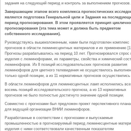
задания на следующий период и контроль за выполнением прогнозов.
Завершающим этапом всего комплекса прогностических исследо
является подготовка Генеральной цели и Задания на последующ
период прогнозирования
.
В этом проявляется принцип циклично
прогнозирования (эта тема может и должна быть предметом
собственного исследования).
Руководствуясь вышеизложенным, нами были подготовлен комплекс
прогнозов в области люминесцентных материалов и их применению [13
Прогнозы разрабатывались на период 10 лет. Прогнозировался спрос 
изделия с люминофорами, их параметры, свойства и химический сос
люминофоров. Из 8 позиций исследовательских прогнозов развития
люминофоров для цветного телевидения не осуществилось выполне
только одной позиции, а из 11 нормативных прогнозов осуществились 
В области люминофоров для люминесцентных ламп исполнились все
восемь позиций исследовательского прогноза, а из 13 нормативных
прогнозов не было полностью достигнуто значение одной позиции.
Совместно с прогнозами был предложен проект перспективного план
для ведущей организации ВНИИ люминофоров.
Разработанные в соответствии с прогнозами и выпускаемые
промышленностью в прогнозируемый период люминесцентные матери
изделия с ними соответствовали качественным показателям