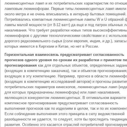
люминесцентных ламп и их потребительских характеристик по отнош
ламповым люминофорам. Первые типы люминесцентных ламп имели
около метра и не очень вписывались в интерьер бытовых помещений.
Потребовались компактные люминесцентные лампы W и U образной 
лампы малой мощности (от 8-12 ватт) да еще и под патрон обычных 
накаливания. Что требует разработки новых типов высокоэффективн
люминофоров с другими технологическими свойствами и с использо
дорогого редкоземельного сырья (соли европия, индия, и др.), запасы
которых имеются в Киргизии и Китае, но нет в России.
Горизонтальная взаимосвязь предусматривает согласованность
прогнозов одного уровня по срокам их разработки
и
принятом п
прогнозирования
как для отдельных объектов, определенных задан
(входящих в компетенцию заказчика), так и объектов прогнозирования
входящих в эту компетенцию. Например, прогноз в области люминоф
(входящих в компетенцию исследований авторов) и прогнозы развити
потребительских параметров кинескопов, люминесцентных ламп (изд
для которых предназначены люминофоры) или ламп накаливания,
являющихся конкурентом люминесцентных. В оптимальном варианте
комплексное прогнозирование предусматривает согласованность
выполнения прогнозов как по изделиям в целом, так и по их компонен
Если соблюдение выполнения этого принципа в силу ведомственной
разобщенности не удается, то следует, хотя бы проследить тенденци
развития. Особенно это касается отраслей потребителей прогнозируе