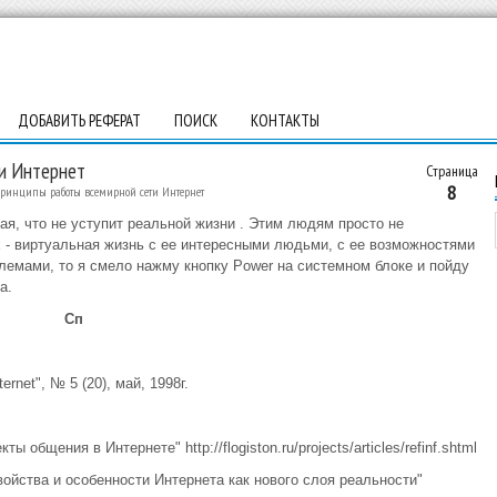
ДОБАВИТЬ РЕФЕРАТ
ПОИСК
КОНТАКТЫ
ти Интернет
Страница
8
принципы работы всемирной сети Интернет
акая, что не уступит реальной жизни . Этим людям просто не
х - виртуальная жизнь с ее интересными людьми, с ее возможностями
блемами, то я смело нажму кнопку Power на системном блоке и пойду
а.
Сп
rnet", № 5 (20), май, 1998г.
общения в Интернете" http://flogiston.ru/projects/articles/refinf.shtml
войства и особенности Интернета как нового слоя реальности"