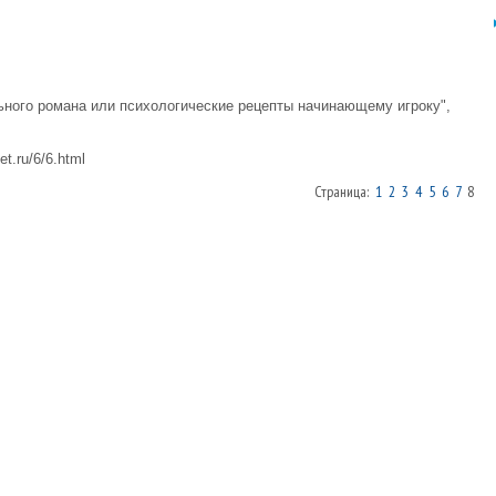
льного романа или психологические рецепты начинающему игроку",
t.ru/6/6.html
Страница:
1
2
3
4
5
6
7
8