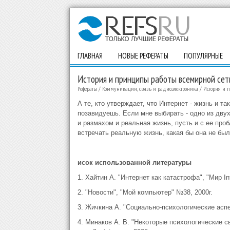
ГЛАВНАЯ
НОВЫЕ РЕФЕРАТЫ
ПОПУЛЯРНЫЕ
История и принципы работы всемирной се
Рефераты
/
Коммуникации, связь и радиоэлектроника
/
История и 
А те, кто утверждает, что Интернет - жизнь и т
позавидуешь. Если мне выбирать - одно из дву
и размахом и реальная жизнь, пусть и с ее про
встречать реальную жизнь, какая бы она не был
исок использованной литературы
1. Хайтин А. "Интернет как катастрофа", "Мир Inte
2. "Новости", "Мой компьютер" №38, 2000г.
3. Жичкина А. "Социально-психологические аспекты 
4. Минаков А. В. "Некоторые психологические с