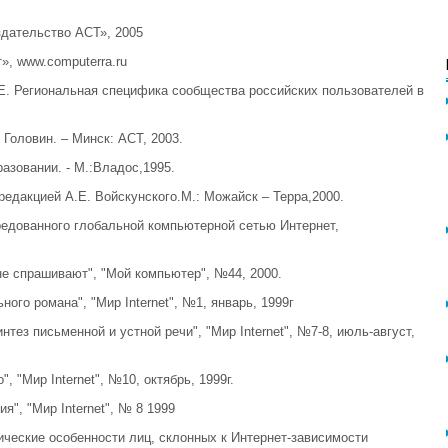
здательство АСТ», 2005
», www.computerra.ru
А.Е. Региональная специфика сообщества российских пользователей в
 Головин. – Минск: АСТ, 2003.
азовании. - М.:Владос,1995.
едакцией А.Е. Войскунского.М.: Можайск – Терра,2000.
редованного глобальной компьютерной сетью Интернет,
 не спрашивают", "Мой компьютер", №44, 2000.
ного романа", "Мир Internet", №1, январь, 1999г
нтез письменной и устной речи", "Мир Internet", №7-8, июль-август,
, "Мир Internet", №10, октябрь, 1999г.
", "Мир Internet", № 8 1999
ические особенности лиц, склонных к Интернет-зависимости