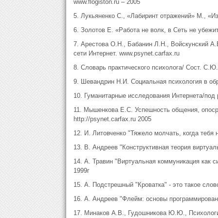
www.flogiston.ru – 2005
5. Лукьяненко С., «Лабиринт отражений» М., «И
6. Золотов Е. «Работа не волк, в Сеть не убежит
7. Арестова О.Н., Бабанин Л.Н., Войскунский 
сети Интернет. www.psynet.carfax.ru
8. Словарь практического психолога/ Сост. С.Ю.
9. Шевандрин Н.И. Социальная психология в обр
10. Гуманитарные исследования Интернета/под р
11. Мышенкова Е.С. Успешность общения, опос
http://psynet.carfax.ru 2005
12. И. Литовченко "Тяжело молчать, когда тебя
13. В. Андреев "Конструктивная теория виртуаль
14. А. Травин "Виртуальная коммуникация как си
1999г
15. А. Подстрешный "Кроватка" - это такое слово"
16. А. Андреев "Флейм: основы программирования
17. Минаков А.В., Гудошникова Ю.Ю., Психолог