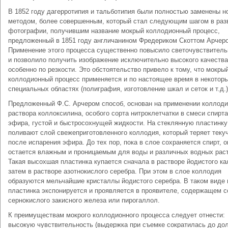
В 1852 году дагерротипия и тальботипия были полностью заменены 
методом, более совершенным, который стал следующим шагом в раз
фотографии, получившим название мокрый коллодионный процесс,
предложенный в 1851 году англичанином Фредериком Скоттом Арчер
Применение этого процесса существенно повысило светочувствитель
и позволило получить изображение исключительно высокого качества
особенно по резкости. Это обстоятельство привело к тому, что мокры
коллодионный процесс применяется и по настоящее время в некотор
специальных областях (полиграфия, изготовление шкал и сеток и т.д.)
Предложенный Ф.С. Арчером способ, основан на применении коллоди
раствора коллоксилина, особого сорта нитроклетчатки в смеси спирта
эфира, густой и быстросохнущей жидкости. На стеклянную пластинку
поливают слой свежеприготовленного коллодия, который теряет теку
после испарения эфира. До тех пор, пока в слое сохраняется спирт, о
остается влажным и проницаемым для воды и различных водных раст
Такая высохшая пластинка купается сначала в растворе йодистого ка
затем в растворе азотнокислого серебра. При этом в слое коллодия
образуются мельчайшие кристаллы йодистого серебра. В таком виде
пластинка экспонируется и проявляется в проявителе, содержащем с
сернокислого закисного железа или пирогаллол.
К преимуществам мокрого коллодионного процесса следует отнести:
высокую чувствительность (выдержка при съемке сократилась до до