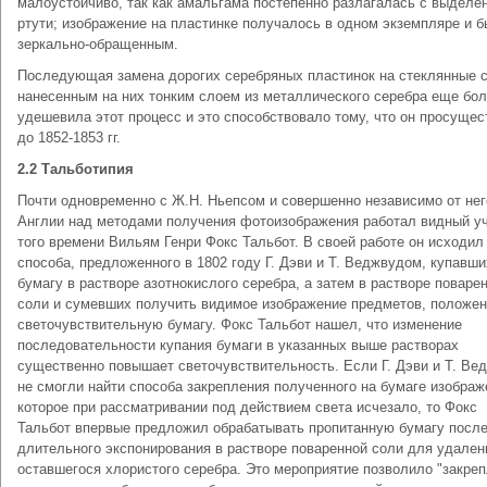
малоустойчиво, так как амальгама постепенно разлагалась с выделе
ртути; изображение на пластинке получалось в одном экземпляре и 
зеркально-обращенным.
Последующая замена дорогих серебряных пластинок на стеклянные 
нанесенным на них тонким слоем из металлического серебра еще бо
удешевила этот процесс и это способствовало тому, что он просуще
до 1852-1853 гг.
2.2 Тальботипия
Почти одновременно с Ж.Н. Ньепсом и совершенно независимо от нег
Англии над методами получения фотоизображения работал видный у
того времени Вильям Генри Фокс Тальбот. В своей работе он исходил
способа, предложенного в 1802 году Г. Дэви и Т. Веджвудом, купавши
бумагу в растворе азотнокислого серебра, а затем в растворе поваре
соли и сумевших получить видимое изображение предметов, положен
светочувствительную бумагу. Фокс Тальбот нашел, что изменение
последовательности купания бумаги в указанных выше растворах
существенно повышает светочувствительность. Если Г. Дэви и Т. Ве
не смогли найти способа закрепления полученного на бумаге изображ
которое при рассматривании под действием света исчезало, то Фокс
Тальбот впервые предложил обрабатывать пропитанную бумагу посл
длительного экспонирования в растворе поваренной соли для удален
оставшегося хлористого серебра. Это мероприятие позволило "закреп