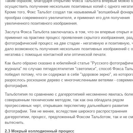
Таким образом, благодаря открытию Фокса Тальбота впервые можно 
осуществить получение нескольких позитивных копий с одного негати
Кроме того, Фокс Тальбот создал так называемый "волшебный фонарь
прообраз современного увеличителя, и применил его для получения
увеличенного позитивного изображения.
Заслуга Фокса Тальбота заключалась в том, что он впервые открыл и
применил на практике процесс проявления скрытого изображения, ра
фотографический процесс на две стадии - негативную и позитивную, 
дало возможность получения нескольких позитивных изображений с 
негатива с помощью контактной или оптической печати.
Как было образно сказано в юбилейной статье "Русского фотографич
журнала" по случаю пятидесятилетия "светописи", способ Фокса Тал
победил потому, что он содержал в себе "здоровое зерно", из которог
разрослось роскошное дерево с многочисленными ветвями - совреме
фотография.
Тальботипия по сравнению с дагерротипией несомненно явилась бол
совершенным техническим методом, так как она обладала рядом
прогрессивных черт, открывших перспективу дальнейшего развития
фотографии. Тем не менее, вследствие широкого распространения
дагерротипии, процесс, предложенный Фоксом Тальботом, так и не см
вытеснить.
2.3 Мокрый коллодионный процесс