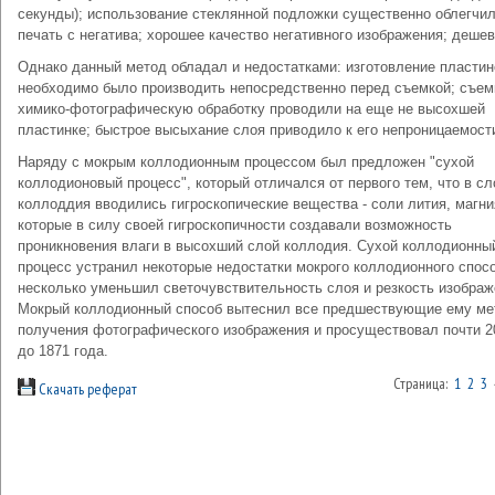
секунды); использование стеклянной подложки существенно облегчи
печать с негатива; хорошее качество негативного изображения; дешев
Однако данный метод обладал и недостатками: изготовление пластин
необходимо было производить непосредственно перед съемкой; съем
химико-фотографическую обработку проводили на еще не высохшей
пластинке; быстрое высыхание слоя приводило к его непроницаемост
Наряду с мокрым коллодионным процессом был предложен "сухой
коллодионовый процесс", который отличался от первого тем, что в сл
коллоддия вводились гигроскопические вещества - соли лития, магни
которые в силу своей гигроскопичности создавали возможность
проникновения влаги в высохший слой коллодия. Сухой коллодионны
процесс устранил некоторые недостатки мокрого коллодионного спосо
несколько уменьшил светочувствительность слоя и резкость изображ
Мокрый коллодионный способ вытеснил все предшествующие ему м
получения фотографического изображения и просуществовал почти 2
до 1871 года.
Страница:
1
2
3
Скачать реферат