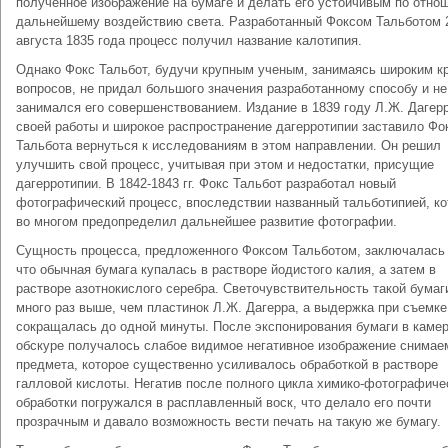
полученное изображение на бумаге и делать его устойчивым по отно
дальнейшему воздействию света. Разработанный Фоксом Тальботом 
августа 1835 года процесс получил название калотипия.
Однако Фокс Тальбот, будучи крупным ученым, занимаясь широким к
вопросов, не придал большого значения разработанному способу и не
занимался его совершенствованием. Издание в 1839 году Л.Ж. Дагер
своей работы и широкое распространение дагерротипии заставило Фо
Тальбота вернуться к исследованиям в этом направлении. Он решил
улучшить свой процесс, учитывая при этом и недостатки, присущие
дагерротипии. В 1842-1843 гг. Фокс Тальбот разработал новый
фотографический процесс, впоследствии названный тальботипией, к
во многом предопределил дальнейшее развитие фотографии.
Сущность процесса, предложенного Фоксом Тальботом, заключалась 
что обычная бумага купалась в растворе йодистого калия, а затем в
растворе азотнокислого серебра. Светочувствительность такой бумаг
много раз выше, чем пластинок Л.Ж. Дагерра, а выдержка при съемке
сокращалась до одной минуты. После экспонирования бумаги в камер
обскуре получалось слабое видимое негативное изображение снимае
предмета, которое существенно усиливалось обработкой в растворе
галловой кислоты. Негатив после полного цикла химико-фотографиче
обработки погружался в расплавленный воск, что делало его почти
прозрачным и давало возможность вести печать на такую же бумагу.