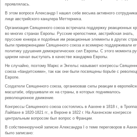
проявлялась.
В этом вопросе Александр I нашел себе весьма активного сотрудника
лице австрийского канцлера Меттерниха.
Организация Священного союза встречала поддержку реакционных кр
во многих странах Европы. Русские крепостники, австрийская знать,
прусские юнкера и подобные им реакционные элементы в других стра
были приверженцами Священного союза и всемерно поддерживали ег
политику удушения демократических сил Европы. С этого момента ру
царизм начал выступать в качестве жандарма Европы.
Не случайно, поэтому Маркс и Энгельс называют конгрессы Священн
союза «бандитскими», так как они были посвящены борьбе с революц
Европе.
Создатели Священного союза, организовав силы реакции в европейс
масштабе, обрушивали их на страны, в которых поднималось
революционное движение.
Конгрессы Священного союза состоялись в Аахене в 1818 г., в Троппа
Лайбахе в 1820-1821 гг., в Вероне в 1822 г. На Аахенском конгрессе
центральным вопросом был вопрос о Франции.
В собственноручной записке Александра I о теме переговоров в Аахе
было записано: