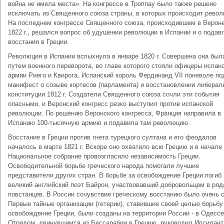
война не имела места». На конгрессе в Троппау было также решено
исключать из Священного союза страны, в которых происходит револ
На последнем конгрессе Священного союза, происходившем в Вероне
1822 г., решался вопрос об удушении революции в Испании и о подав
восстания в Греции.
Революция в Испании вспыхнула в январе 1820 г. Совершена она был
путем военного переворота, во главе которого стояли офицеры испан
армии Риего и Квирога. Испанский король Фердинанд VII поневоле п
манифест о созыве кортесов (парламента) и восстановлении либерал
конституции 1812 г. Создатели Священного союза сочли эти события
опасными, и Веронский конгресс резко выступил против испанской
революции. По решению Веронского конгресса, Франция направила в
Испанию 100-тысячную армию и подавила там революцию.
Восстание в Греции против гнета турецкого султана и его феодалов
началось в марте 1821 г. Вскоре оно охватило всю Грецию и в начале 
Национальное собрание провозгласило независимость Греции.
Освободительной борьбе греческого народа помогали лучшие
представители других стран. В борьбе за освобождение Греции погиб
великий английский поэт Байрон, участвовавший добровольцем в ряд
повстанцев. В России сочувствие греческому восстанию было очень 
Первые тайные организации (гетерии), ставившие своей целью борьбу
освобождение Греции, были созданы на территории России - в Одессе
Отрядом, двинувшимся из Бессарабии в Грецию, руководил Ипсилант