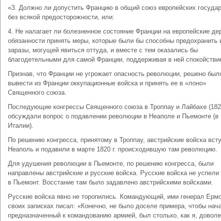
«3. Должно ли допустить Францию в общий союз европейских госуда
без всякой предосторожности, или:
4. Не налагает ли болезненное состояние Франции на европейские д
обязанности принять меры, которые были бы способны предохранить 
заразы, могущей явиться оттуда, и вместе с тем оказались бы
благодетельными для самой Франции, поддерживая в ней спокойстви
Признав, что Франции не угрожает опасность революции, решено был
вывести из Франции оккупационные войска и принять ее в «лоно»
Священного союза.
Последующие конгрессы Священного союза в Троппау и Лайбахе (182
обсуждали вопрос о подавлении революции в Неаполе и Пьемонте (в
Италии).
По решению конгресса, принятому в Троппау, австрийские войска вст
Неаполь и подавили в марте 1820 г. происходившую там революцию.
Для удушения революции в Пьемонте, по решению конгресса, были
направлены австрийские и русские войска. Русские войска не успели
в Пьемонт. Восстание там было задавлено австрийскими войсками.
Русские войска явно не торопились. Командующий, ими генерал Ерм
своих записках писал: «Конечно, не было доселе примера, чтобы нач
предназначенный к командованию армией, был столько, как я, доволе