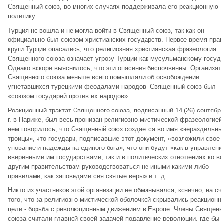
Священный союз, во многих случаях поддерживала его реакционную
политику.
Турция не вошла и не могла войти в Священный союз, так как он
официально был союзом христианских государств. Первое время пр
круги Турции опасались, что религиозная христианская фразеология
Священного союза означает угрозу Турции как мусульманскому госуд
Однако вскоре выяснилось, что эти опасения беспочвенны. Организа
Священного союза меньше всего помышляли об освобождении
угнетавшихся турецкими феодалами народов. Священный союз был
«союзом государей против их народов».
Реакционный трактат Священного союза, подписанный 14 (26) сентябр
г. в Париже, был весь пронизан религиозно-мистической фразеологией
нем говорилось, что Священный союз создается во имя «нераздельн
троицы», что государи, подписавшие этот документ, «возложили свое
упование и надежды на единого бога», что они будут «как в управлен
вверенными им государствами, так и в политических отношениях ко 
другим правительствам руководствоваться не иными какими-либо
правилами, как заповедями сея святые веры» и т. д.
Никто из участников этой организации не обманывался, конечно, на с
того, что за религиозно-мистической оболочкой скрывались реакцион
цели - борьба с революционным движением в Европе. Члены Священ
союза считали главной своей задачей подавление революции, где бы 