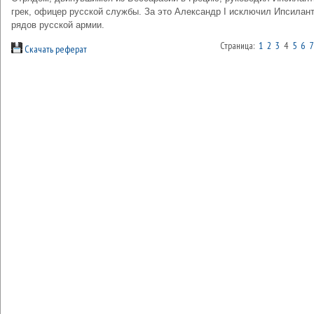
грек, офицер русской службы. За это Александр I исключил Ипсилант
рядов русской армии.
Страница:
1
2
3
4
5
6
7
Скачать реферат