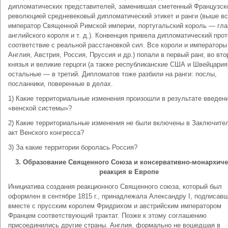
дипломатических представителей, заменившая сметенный Французск
революцией средневековый дипломатический этикет и ранги (выше в
император Священной Римской империи, португальский король — гла
английского короля и т. д.). Конвенция привела дипломатический прот
соответствие с реальной расстановкой сил. Все короли и императоры (
Англия, Австрия, Россия, Пруссия и др.) попали в первый ранг, во вт
князья и великие герцоги (а также республиканские США и Швейцария
остальные — в третий. Дипломатов тоже разбили на ранги: послы,
посланники, поверенные в делах.
1) Какие территориальные изменения произошли в результате введен
«венской системы»?
2) Какие территориальные изменения не были включены в Заключите
акт Венского конгресса?
3) За какие территории боролась Россия?
3. Образование Священного Союза и консервативно-монархиче
реакция в Европе
Инициатива создания реакционного Священного союза, который был
оформлен в сентябре 1815 г., принадлежала Александру I, подписав
вместе с прусским королем Фридрихом и австрийским императором
Францем соответствующий трактат. Позже к этому соглашению
присоединились другие страны. Англия, формально не вошедшая в