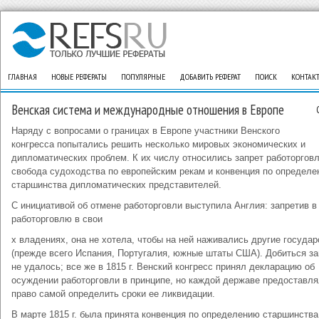
ГЛАВНАЯ
НОВЫЕ РЕФЕРАТЫ
ПОПУЛЯРНЫЕ
ДОБАВИТЬ РЕФЕРАТ
ПОИСК
КОНТАК
Венская система и международные отношения в Европе
Наряду с вопросами о границах в Европе участники Венского
конгресса попытались решить несколько мировых экономических и
дипломатических проблем. К их числу относились запрет работорговл
свобода судоходства по европейским рекам и конвенция по определ
старшинства дипломатических представителей.
С инициативой об отмене работорговли выступила Англия: запретив в 
работорговлю в свои
х владениях, она не хотела, чтобы на ней наживались другие государ
(прежде всего Испания, Португалия, южные штаты США). Добиться за
не удалось; все же в 1815 г. Венский конгресс принял декларацию об
осуждении работорговли в принципе, но каждой державе предоставл
право самой определить сроки ее ликвидации.
В марте 1815 г. была принята конвенция по определению старшинства