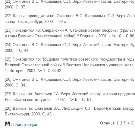
[21] Ожиганов В.С. Лифшицын. С.Л. Верх-Исетский завод. Екатеринбур
2000. С. 37.
[22] Данные приводятся по: Ожиганов В.С. Лифшицын. С.Л. Верх-Исе
завод. Екатеринбург, 2000. – 89 с.
[23] Приводится по: Сперанский А. Становой хребет обороны: (Уральс
в годы Великой Отечественной войне) // Родина. - 2001. - № 10. - С.86
[24] Ожиганов В.С. Лифшицын. С.Л. Верх-Исетский завод. Екатеринбур
2000. – С. 44.
[25] Приводится по: Трудовая политика советского государства в год
Великой Отечественной войны // Вестник Челябинского университета
1. История. 2001. № 1. С.34-42.
[26] Ожиганов В.С. Лифшицын. С.Л. Верх-Исетский завод. Екатеринбур
2000. С. 34.
[27] Данные по: Васильев Г.А. Верх-Исетский завод: история продолжа
Российская металлургия. – 2007. - № 5. - С. 51.
[28] Данные по: Ожиганов В.С. Лифшицын. С.Л. Верх-Исетский завод.
Екатеринбург, 2000. С. 46. .
Страница:
1
2
3
4
5
Скачать реферат