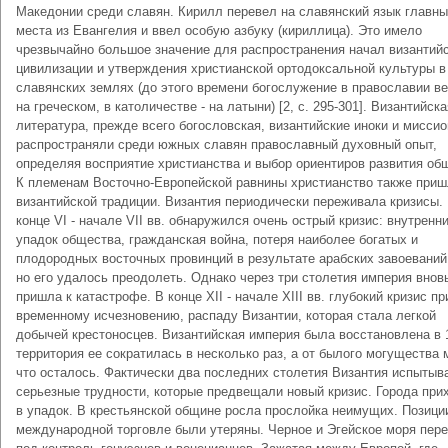
Македонии среди славян. Кирилл перевел на славянский язык главн
места из Евангелия и ввел особую азбуку (кириллица). Это имело
чрезвычайно большое значение для распространения начал византий
цивилизации и утверждения христианской ортодоксальной культуры в
славянских землях (до этого времени богослужение в православии в
на греческом, в католичестве - на латыни) [2, с. 295-301]. Византийска
литература, прежде всего богословская, византийские иноки и мисси
распространяли среди южных славян православный духовный опыт,
определяя восприятие христианства и выбор ориентиров развития об
К племенам Восточно-Европейской равнины христианство также приш
византийской традиции. Византия периодически переживала кризисы.
конце VI - начале VII вв. обнаружился очень острый кризис: внутренн
упадок общества, гражданская война, потеря наиболее богатых и
плодородных восточных провинций в результате арабских завоеваний и
но его удалось преодолеть. Однако через три столетия империя внов
пришла к катастрофе. В конце XII - начале XIII вв. глубокий кризис пр
временному исчезновению, распаду Византии, которая стала легкой
добычей крестоносцев. Византийская империя была восстановлена в 1
территория ее сократилась в несколько раз, а от былого могущества 
что осталось. Фактически два последних столетия Византия испытыв
серьезные трудности, которые предвещали новый кризис. Города при
в упадок. В крестьянской общине росла прослойка неимущих. Позици
международной торговле были утеряны. Черное и Эгейское моря пер