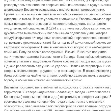
под контроль генуэзцев и венецианцев. Зажатая между Европой, где
развернулось становление современной цивилизации, и мусульманск
цивилизации Византия раздиралась внутренними противоречиями.
Противостоять всем внешним врагам собственными силами ослаблен
империя не могла. В этих условиях сближение с Европой снимало пр
новых походов крестоносцев и позволяло объединить силы против
мусульманской опасности. В 1274 г. в г. Лионе на соборе католическо
духовенства византийскими послами была подписана уния, которая
предусматривала объединение католической и православной церквей
супрематию (верхоглавенство) Папы над всей христианской церковью
верховную юрисдикцию Папы в канонических вопросах и необходимо
поминать Папу во время богослужений. Взамен Византия получила
политические гарантии безопасности с Запада. Византийцы обязались
принять участие в задуманном Римом крестовом походе против мусу
Однако реализовать эту унию не удалось. Натиск на территории Виза
стороны католических государств не прекращался. В самой империи 
была воспринята крайне негативно, особенно духовенством, вызвала
борьбу в обществе и тяжелый политический кризис.
Византия постоянно вела войны, ей приходилось отражать натиск на 
территории. С севера надвигались славяне, с запада - католическая 
Кочевники (половцы, печенеги и др.) вторгались в пределы империи. 
времена могущества империя без труда справлялась с внешними
опасностями, увеличивала свою территорию за счет военных походов
Однако во второй половине XIII - первой половине XV вв. сил для отп