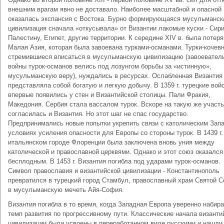
внешним врагам явно не доставало. Наиболее масштабной и опасной
оказалась экспансия с Востока. Бурно формирующаяся мусульманск
цивилизация сначала «откусывала» от Византии лакомые куски - Сир
Палестину, Египет, другие территории. К середине XIV в. была потер
Малая Азия, которая была завоевана турками-османами. Турки-кочевн
стремившиеся вписаться в мусульманскую цивилизацию (завоевател
войны турок-османов велись под лозунгом борьбы за «истинную»,
мусульманскую веру), нуждались в ресурсах. Ослабленная Византия
представляла собой богатую и легкую добычу. В 1359 г. турецкие вой
впервые появились у стен и Византийской столицы. Пали Фракия,
Македония. Сербия стала вассалом турок. Вскоре на такую же участь
согласилась и Византия. Но этот шаг не спас государство.
Предпринимались новые попытки укрепить связи с католическим Зап
условиях усиления опасности для Европы со стороны турок. В 1439 г.
итальянском городе Флоренции была заключена вновь уния между
католической и православной церквями. Однако и этот союз оказался
бесплодным. В 1453 г. Византия погибла под ударами турок-османов.
Символ православия и византийской цивилизации - Константинополь
превратился в турецкий город Стамбул, православный храм Святой С
в мусульманскую мечеть Айя-София.
Византия погибла в то время, когда Западная Европа уверенно набир
темп развития по прогрессивному пути. Классические начала византи
цивилизации были усвоены в переработанном виде русскими и нашли