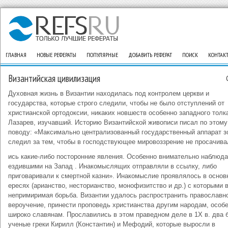
ГЛАВНАЯ
НОВЫЕ РЕФЕРАТЫ
ПОПУЛЯРНЫЕ
ДОБАВИТЬ РЕФЕРАТ
ПОИСК
КОНТАК
Византийская цивилизация
Духовная жизнь в Византии находилась под контролем церкви и
государства, которые строго следили, чтобы не было отступлений от
христианской ортодоксии, никаких новшеств особенно западного толка
Лазарев, изучавший. Историю Византийской живописи писал по этому
поводу: «Максимально централизованный государственный аппарат з
следил за тем, чтобы в господствующее мировоззрение не просачива
ись какие-либо посторонние явления. Особенно внимательно наблюда
ездившими на Запад . Инакомыслящих отправляли в ссылку, либо
приговаривали к смертной казни». Инакомыслие проявлялось в основ
ересях (арианство, несторианство, монофизитство и др.) с которыми 
непримиримая борьба. Византии удалось распространить православн
вероучение, принести проповедь христианства другим народам, особ
широко славянам. Прославились в этом праведном деле в 1Х в. два б
ученые греки Кирилл (Константин) и Мефодий, которые выросли в