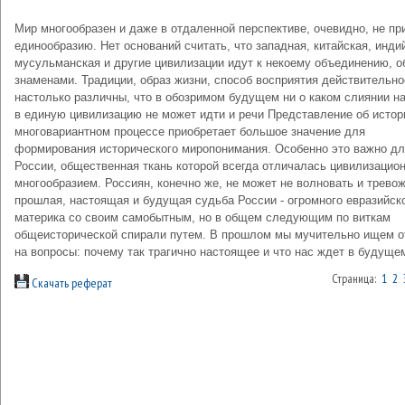
Мир многообразен и даже в отдаленной перспективе, очевидно, не пр
единообразию. Нет оснований считать, что западная, китайская, инди
мусульманская и другие цивилизации идут к некоему объединению, 
знаменами. Традиции, образ жизни, способ восприятия действительно
настолько различны, что в обозримом будущем ни о каком слиянии н
в единую цивилизацию не может идти и речи Представление об истор
многовариантном процессе приобретает большое значение для
формирования исторического миропонимания. Особенно это важно д
России, общественная ткань которой всегда отличалась цивилизацио
многообразием. Россиян, конечно же, не может не волновать и трево
прошлая, настоящая и будущая судьба России - огромного евразийск
материка со своим самобытным, но в общем следующим по виткам
общеисторической спирали путем. В прошлом мы мучительно ищем о
на вопросы: почему так трагично настоящее и что нас ждет в будуще
Страница:
1
2
Скачать реферат