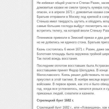
Не избежал общей участи и Степан Разин, засев
домовитые казаки не смели тронуть кумира голу
опасен, и в апреле 1671 г. домовитые казаки с
Братьев отправили в Москву под крепкой в соп
Стенька имел твердость шутить и ободрять млад
самые большие господа выйдут посмотреть на н
встретить телегу, на которой везли Стеньку Ра
Пленников привезли в Земский приказ и два дн
но не добились ни единого стона. Братьев приг
Казнь состоялась 6 июня 1671 г. Разин, даже з
Болотная площадь была окружена тройной шере
Так погиб вождь восстания.
Последним оплотом восставших была Астрахань
восставшими принял Федор Шелудяка. В конце а
Милославского. Князь решил действовать по ка
преуспел в этой тактике. В ноябре месяце воро
войсками. В первое время, как это и было обещ
год, когда все успокоилось, начался розыск и 
приказных людей, схватили и казнили.
Стрелецкий бунт 1682 г.
Стрелецкий бунт 1682 г., или «Хованщина», как