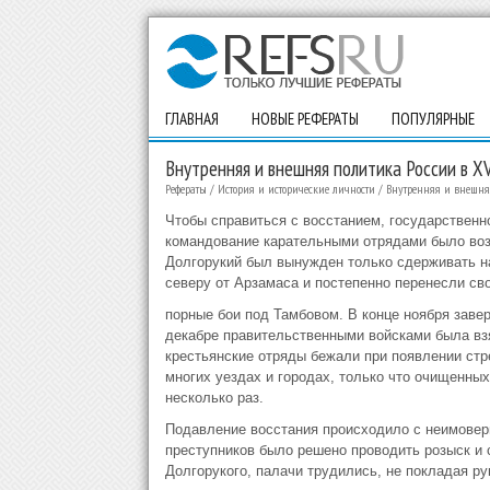
ГЛАВНАЯ
НОВЫЕ РЕФЕРАТЫ
ПОПУЛЯРНЫЕ
Внутренняя и внешняя политика России в XV
Рефераты
/
История и исторические личности
/
Внутренняя и внешняя
Чтобы справиться с восстанием, государственн
командование карательными отрядами было возл
Долгорукий был вынужден только сдерживать н
северу от Арзамаса и постепенно перенесли сво
порные бои под Тамбовом. В конце ноября заве
декабре правительственными войсками была вз
крестьянские отряды бежали при появлении стр
многих уездах и городах, только что очищенных
несколько раз.
Подавление восстания происходило с неимовер
преступников было решено проводить розыск и 
Долгорукого, палачи трудились, не покладая ру