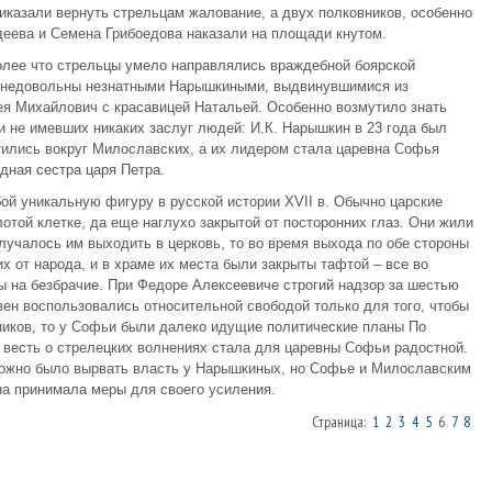
иказали вернуть стрельцам жалование, а двух полковников, особенно
еева и Семена Грибоедова наказали на площади кнутом.
более что стрельцы умело направлялись враждебной боярской
и недовольны незнатными Нарышкиными, выдвинувшимися из
ея Михайлович с красавицей Натальей. Особенно возмутило знать
 не имевших никаких заслуг людей: И.К. Нарышкин в 23 года был
ились вокруг Милославских, а их лидером стала царевна Софья
дная сестра царя Петра.
ой уникальную фигуру в русской истории XVII в. Обычно царские
отой клетке, да еще наглухо закрытой от посторонних глаз. Они жили
лучалось им выходить в церковь, то во время выхода по обе стороны
их от народа, и в храме их места были закрыты тафтой – все во
ы на безбрачие. При Федоре Алексеевиче строгий надзор за шестью
вен воспользовались относительной свободой только для того, чтобы
ников, то у Софьи были далеко идущие политические планы По
 весть о стрелецких волнениях стала для царевны Софьи радостной.
ожно было вырвать власть у Нарышкиных, но Софье и Милославским
на принимала меры для своего усиления.
Страница:
1
2
3
4
5
6
7
8