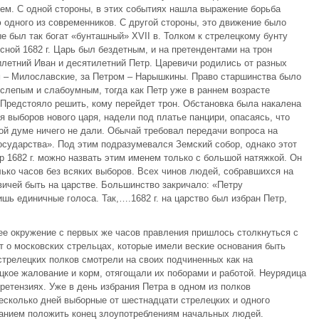
ем. С одной стороны, в этих событиях нашла выражение борьба
 одного из современников. С другой стороны, это движение было
е был так богат «бунташный» XVII в. Толком к стрелецкому бунту
ной 1682 г. Царь был бездетным, и на претендентами на трон
летний Иван и десятилетний Петр. Царевичи родились от разных
м – Милославские, за Петром – Нарышкины. Право старшинства было
услепым и слабоумным, тогда как Петр уже в раннем возрасте
Предстояло решить, кому перейдет трон. Обстановка была накалена
я выборов нового царя, надели под платье панцири, опасаясь, что
й думе ничего не дали. Обычай требовал передачи вопроса на
сударства». Под этим подразумевался Земский собор, однако этот
р 1682 г. можно назвать этим именем только с большой натяжкой. Он
лько часов без всяких выборов. Всех чинов людей, собравшихся на
вичей быть на царстве. Большинство закричало: «Петру
шь единичные голоса. Так,….1682 г. на царство был избран Петр,
е окружение с первых же часов правления пришлось столкнуться с
т о московских стрельцах, которые имели веские основания быть
трелецких полков смотрели на своих подчиненных как на
цкое жалование и корм, отягощали их поборами и работой. Неурядица
ретензиях. Уже в день избрания Петра в одном из полков
несколько дней выборные от шестнадцати стрелецких и одного
ванием положить конец злоупотреблениям начальных людей.