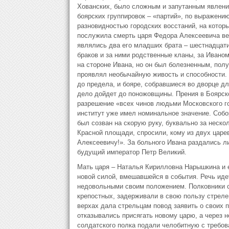
Хованских, было сложным и запутанным явлени
боярских группировок – «партий», по выражению
разновидностью городских восстаний, на которы
послужила смерть царя Федора Алексеевича вес
являлись два его младших брата – шестнадцати
браков и за ними родственные кланы, за Ивано
на стороне Ивана, но он был болезненным, пол
проявлял необычайную живость и способности. 
до предела, и бояре, собравшиеся во дворце дл
дело дойдет до поножовщины. Прения в Боярско
разрешение «всех чинов людьми Московского го
институт уже имел номинальное значение. Собо
был созван на скорую руку, буквально за неско
Красной площади, спросили, кому из двух царе
Алексеевичу!». За больного Ивана раздались ли
будущий император Петр Великий.
Мать царя – Наталья Кирилловна Нарышкина и е
новой силой, вмешавшейся в события. Речь иде
недовольными своим положением. Полковники с
крепостных, задерживали в свою пользу стреле
верхах дала стрельцам повод заявить о своих п
отказывались присягать новому царю, а через 
солдатского полка подали челобитную с требо