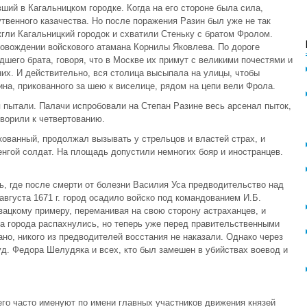
ший в Кагальницком городке. Когда на его стороне была сила,
твенного казачества. Но после поражения Разин был уже не так
ожгли Кагальницкий городок и схватили Стеньку с братом Фролом.
ровождении войскового атамана Корнилы Яковлева. По дороге
шего брата, говоря, что в Москве их примут с великими почестями и
их. И действительно, вся столица высыпала на улицы, чтобы
зина, прикованного за шею к виселице, рядом на цепи вели Фрола.
я пытали. Палачи испробовали на Степан Разине весь арсенал пыток,
оворили к четвертованию.
акованный, продолжал вызывать у стрельцов и властей страх, и
нгой солдат. На площадь допустили немногих бояр и иностранцев.
, где после смерти от болезни Василия Уса предводительство над
вгуста 1671 г. город осадило войско под командованием И.Б.
зацкому примеру, переманивая на свою сторону астраханцев, и
та города распахнулись, но теперь уже перед правительственными
ано, никого из предводителей восстания не наказали. Однако через
суд. Федора Шелудяка и всех, кто был замешен в убийствах воевод и
 его часто именуют по имени главных участников движения князей