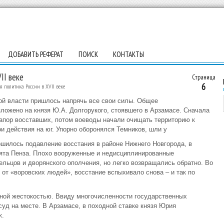
ДОБАВИТЬ РЕФЕРАТ
ПОИСК
КОНТАКТЫ
II веке
Страница
6
 политика России в XVII веке
ой власти пришлось напрячь все свои силы. Общее
ожено на князя Ю.А. Долгорукого, стоявшего в Арзамасе. Сначала
апор восставших, потом воеводы начали очищать территорию к
и действия на юг. Упорно оборонялся Темников, шли у
ршилось подавление восстания в районе Нижнего Новгорода, в
ята Пенза. Плохо вооруженные и недисциплинированные
ельцов и дворянского ополчения, но легко возвращались обратно. Во
 от «воровских людей», восстание вспыхивало снова – и так по
ной жестокостью. Ввиду многочисленности государственных
суд на месте. В Арзамасе, в походной ставке князя Юрия
к.