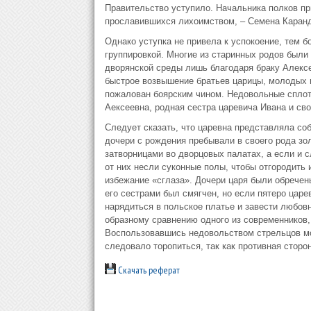
Правительство уступило. Начальника полков пр
прославившихся лихоимством, – Семена Каранд
Однако уступка не привела к успокоение, тем 
группировкой. Многие из старинных родов был
дворянской среды лишь благодаря браку Алекс
быстрое возвышение братьев царицы, молодых и
пожалован боярским чином. Недовольные сплот
Аексеевна, родная сестра царевича Ивана и сво
Следует сказать, что царевна представляла соб
дочери с рождения пребывали в своего рода зол
затворницами во дворцовых палатах, а если и с
от них несли суконные полы, чтобы отгородить 
избежание «сглаза». Дочери царя были обречен
его сестрами был смягчен, но если пятеро царе
нарядиться в польское платье и завести любов
образному сравнению одного из современников,
Воспользовавшись недовольством стрельцов м
следовало торопиться, так как противная сторо
Скачать реферат