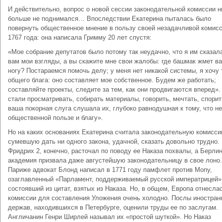
И действительно, вопрос о новой сессии законодательной комиссии н
больше не поднимался… Впоследствии Екатерина пыталась было
повернуть общественное мнение в пользу своей незадачливой комис
1767 года: она написала Гримму 20 лет спустя:
«Мое собрание депутатов было потому так неудачно, что я им сказал
вам мои взгляды, а вы скажите мне свои жалобы: где башмак жмет в
ногу? Постараемся помочь делу; у меня нет никакой системы, я хочу 
общего блага: оно составляет мое собственное. Будем же работать;
составляйте проекты, следите за тем, как они продвигаются вперед».
стали просматривать, собирать материалы, говорить, мечтать, спорит
ваша покорная слуга слушала их, глубоко равнодушная к тому, что не
общественной пользе и благу».
Но на каких основаниях Екатерина считала законодательную комисси
сумевшую дать ни одного закона, удачной, сказать довольно трудно.
Фридрих 2, конечно, расточал по поводу ее Наказа похвалы, а Берли
академия призвала даже августейшую законодательницу в свое лоно.
Париже адвокат Блонд написал в 1771 году памфлет против Мопу,
озаглавленный «Парламент, поддерживаемый русской императрицей»
состоявший из цитат, взятых из Наказа. Но, в общем, Европа отнеслас
комиссии для составления Уложения очень холодно. Послы иностран
держав, находившихся в Петербурге, оценили труды ее по заслугам.
Англичанин Генри Ширлей называл их «простой шуткой». Но Наказ