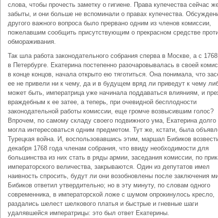
слова, чтобы прочесть заметку о гигиене. Права купечества сейчас ж
забыты, и они больше не вспоминали о правах купечества. Обсужден
другого важного вопроса было прервано одним из членов комиссии,
пожелавшим сообщить присутствующим о прекрасном средстве прот
обмораживания.
Так шла работа законодательного собрания сперва в Москве, а с 1768
в Петербурге. Екатерина постепенно разочаровывалась в своей комис
в конце концов, начала открыто ею тяготиться. Она понимала, что за
ее не привели ни к чему, да и в будущем вряд ли приведут к чему ли
может быть, императрица уже начинала поддаваться влияниям, и пр
враждебным к ее затее, а теперь, при очевидной бесплодности
законодательной работы комиссии, еще громче возвысившим голос?
Впрочем, по самому складу своего подвижного ума, Екатерина долго
могла интересоваться одним предметом. Тут же, кстати, была объяв
Турецкая война. И, воспользовавшись этим, маршал Бибиков возвест
декабря 1768 года членам собрания, что ввиду необходимости для
большинства из них стать в ряды армии, заседания комиссии, по прик
императорского величества, закрываются. Один из депутатов имел
наивность спросить, будут ли они возобновлены после заключения м
Бибиков ответил утвердительно; но в эту минуту, по словам одного
современника, в императорской ложе с шумом опрокинулось кресло,
раздались шелест шелкового платья и быстрые и гневные шаги
удалявшейся императрицы: это был ответ Екатерины.