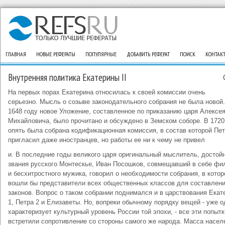
ГЛАВНАЯ
НОВЫЕ РЕФЕРАТЫ
ПОПУЛЯРНЫЕ
ДОБАВИТЬ РЕФЕРАТ
ПОИСК
КОНТАК
Внутренняя политика Екатерины ІІ
На первых порах Екатерина относилась к своей комиссии очень
серьезно. Мысль о созыве законодательного собрания не была новой
1648 году новое Уложение, составленное по приказанию царя Алексе
Михайловича, было прочитано и обсуждено в Земском соборе. В 1720
опять была собрана кодификационная комиссия, в состав которой Пет
пригласил даже иностранцев, но работы ее ни к чему не привел
и. В последние годы великого царя оригинальный мыслитель, достой
звания русского Монтескье, Иван Посошков, совмещавший в себе ф
и бесхитростного мужика, говорил о необходимости собрания, в котор
вошли бы представители всех общественных классов для составлен
законов. Вопрос о таком собрании поднимался и в царствования Екат
1, Петра 2 и Елизаветы. Но, вопреки обычному порядку вещей - уже о
характеризует культурный уровень России той эпохи, - все эти попытк
встретили сопротивление со стороны самого же народа. Масса насел