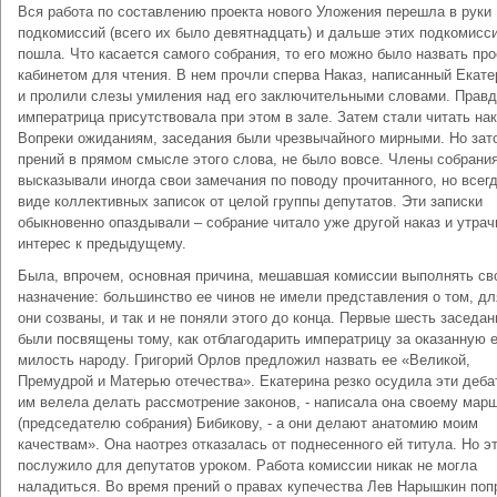
Вся работа по составлению проекта нового Уложения перешла в руки
подкомиссий (всего их было девятнадцать) и дальше этих подкомисс
пошла. Что касается самого собрания, то его можно было назвать про
кабинетом для чтения. В нем прочли сперва Наказ, написанный Екате
и пролили слезы умиления над его заключительными словами. Прав
императрица присутствовала при этом в зале. Затем стали читать нак
Вопреки ожиданиям, заседания были чрезвычайного мирными. Но зат
прений в прямом смысле этого слова, не было вовсе. Члены собрани
высказывали иногда свои замечания по поводу прочитанного, но всегд
виде коллективных записок от целой группы депутатов. Эти записки
обыкновенно опаздывали – собрание читало уже другой наказ и утра
интерес к предыдущему.
Была, впрочем, основная причина, мешавшая комиссии выполнять св
назначение: большинство ее чинов не имели представления о том, дл
они созваны, и так и не поняли этого до конца. Первые шесть заседан
были посвящены тому, как отблагодарить императрицу за оказанную 
милость народу. Григорий Орлов предложил назвать ее «Великой,
Премудрой и Матерью отечества». Екатерина резко осудила эти деба
им велела делать рассмотрение законов, - написала она своему мар
(председателю собрания) Бибикову, - а они делают анатомию моим
качествам». Она наотрез отказалась от поднесенного ей титула. Но э
послужило для депутатов уроком. Работа комиссии никак не могла
наладиться. Во время прений о правах купечества Лев Нарышкин поп