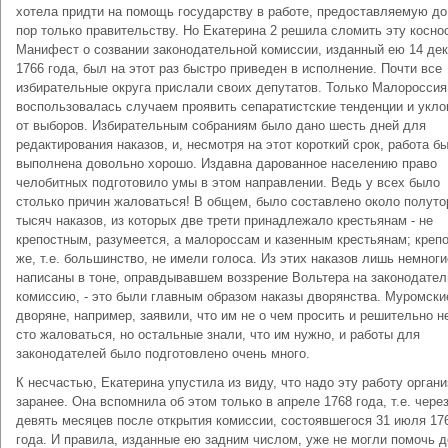
хотела придти на помощь государству в работе, предоставляемую до
пор только правительству. Но Екатерина 2 решила сломить эту косно
Манифест о созвании законодательной комиссии, изданный ею 14 де
1766 года, был на этот раз быстро приведен в исполнение. Почти все
избирательные округа прислали своих депутатов. Только Малороссия
воспользовалась случаем проявить сепаратистские тенденции и укл
от выборов. Избирательным собраниям было дано шесть дней для
редактирования наказов, и, несмотря на этот короткий срок, работа б
выполнена довольно хорошо. Издавна дарованное населению право
челобитных подготовило умы в этом направлении. Ведь у всех было
столько причин жаловаться! В общем, было составлено около полуто
тысяч наказов, из которых две трети принадлежало крестьянам - не
крепостным, разумеется, а малороссам и казенным крестьянам; креп
же, т.е. большинство, не имели голоса. Из этих наказов лишь немног
написаны в тоне, оправдывавшем воззрение Вольтера на законодате
комиссию, - это были главным образом наказы дворянства. Муромски
дворяне, например, заявили, что им не о чем просить и решительно н
сто жаловаться, но остальные знали, что им нужно, и работы для
законодателей было подготовлено очень много.
К несчастью, Екатерина упустила из виду, что надо эту работу орган
заранее. Она вспомнила об этом только в апреле 1768 года, т.е. чере
девять месяцев после открытия комиссии, состоявшегося 31 июля 17
года. И правила, изданные ею задним числом, уже не могли помочь д