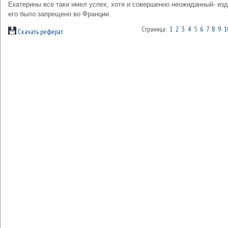
Екатерины все таки имел успех, хотя и совершенно неожиданный- из
его было запрещено во Франции.
Страница:
1
2
3
4
5
6
7
8
9
1
Скачать реферат