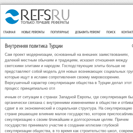
ГЛАВНАЯ
НОВЫЕ РЕФЕРАТЫ
ПОПУЛЯРНЫЕ
ДОБАВИТЬ РЕФЕРАТ
ПОИСК
КОНТАК
Внутренняя политика Турции
Сам проект модернизации, основанный на внешних заимствованиях,
далекий местным обычаям и традициям, исказил отношения между
светскими элитами и народом. Господствующие элиты больше не
представляют собой модель для новых возникающих социальных гру
которые ищут в исламе сопротивления своему мировоззрению.
Верхушечный характер секуляризации общества в Турции делал этот
процесс принципиально отл
ичным от ситуации в странах Западной Европы, где секуляризация б
органически связана с внутренними изменениями в обществе и отбив
сдвиг в их экономический и социальная структура. На секуляризацию 
стране решающее влияние малое государство, которое приспосаблив
секуляризацию к своим ближайшим и долгосрочным целям. Причем
государство принимало участие в создании иллюзии глубокой
секуляризации общества, в то время как строительство школ, соврем