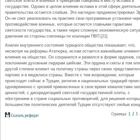
светской элиты и военных к принципам лаицизма и месту ислама в
государстве. Однако в целом влияние ислама в этой сфере деятельн
правительства остается слабым. Это наглядно продемонстрировал Э
Он не смог реализовать на практике свои программные установки чер
противодействие военных, которые остаются главными гарантами
светскости государства, а также через сложную экономическую ситу
давление из стороны союзницы по коалиции ПВП.[21]
Анализ внутреннего состояния турецкого общества показывает, что,
несмотря на реформы Ататюрка, ислам остается важнейшим элемен
влияния на общество. Он сохранился и развился в форме орденов, се
поклонение духовным лидерам шейхам. Эти ордена и секты в том ил
другой степени влияют на политику страны через своих представител
партиях и в меджлисе страны. Вместе с тем возрождение, которые
происходит сейчас в Турции, религии и национальных традиций проис
одновременно с эрозией привнесенных в свое время кемалистами за
ценностей, с дискредитацией светской государственной элиты, с
обострением в стране социальных противоречий, для решения которы
большинстве политических деятелей Турции отсутствуют любые конц
Страница:
1
2
3
Скачать реферат