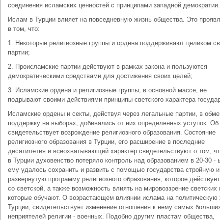
соединения исламских ценностей с принципами западной демократии.
Ислам в Турции влияет на повседневную жизнь общества. Это прояв
в том, что:
1. Некоторые религиозные группы и ордена поддерживают целиком св
партии;
2. Происламские партии действуют в рамках закона и пользуются
демократическими средствами для достижения своих целей;
3. Исламские ордена и религиозные группы, в основной массе, не
подрывают своими действиями принципы светского характера государ
Исламские ордены и секты, действуя через легальные партии, в обме
поддержку на выборах, добивались от них определенных уступок. Об
свидетельствует возрождение религиозного образования. Состояние
религиозного образования в Турции, его расширение в последние
десятилетия и всеохватывающий характер свидетельствуют о том, чт
в Турции духовенство потеряло контроль над образованием в 20-30 - ые
ему удалось сохранить и развить с помощью государства стройную и
развернутую программу религиозного образования, которое действуе
со светской, а также возможность влиять на мировоззрение светских
которые обучают. О возрастающем влиянии ислама на политическую
Турции, свидетельствует изменение отношения к нему самых больши
неприятелей религии - военных. Подобно другим пластам общества,