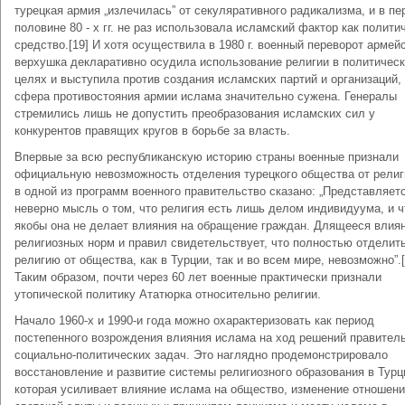
турецкая армия „излечилась” от секуляративного радикализма, и в пе
половине 80 - х гг. не раз использовала исламский фактор как полити
средство.[19] И хотя осуществила в 1980 г. военный переворот армей
верхушка декларативно осудила использование религии в политичес
целях и выступила против создания исламских партий и организаций,
сфера противостояния армии ислама значительно сужена. Генералы
стремились лишь не допустить преобразования исламских сил у
конкурентов правящих кругов в борьбе за власть.
Впервые за всю республиканскую историю страны военные признали
официальную невозможность отделения турецкого общества от религ
в одной из программ военного правительство сказано: „Представляет
неверно мысль о том, что религия есть лишь делом индивидуума, и ч
якобы она не делает влияния на обращение граждан. Длящееся влия
религиозных норм и правил свидетельствует, что полностью отделит
религию от общества, как в Турции, так и во всем мире, невозможно”.[
Таким образом, почти через 60 лет военные практически признали
утопической политику Ататюрка относительно религии.
Начало 1960-х и 1990-и года можно охарактеризовать как период
постепенного возрождения влияния ислама на ход решений правител
социально-политических задач. Это наглядно продемонстрировало
восстановление и развитие системы религиозного образования в Турц
которая усиливает влияние ислама на общество, изменение отношен