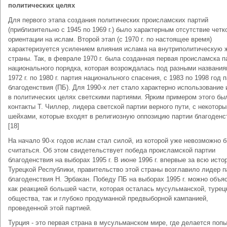
политических целях
Для первого этапа создания политических происламских партий
(приблизительно с 1945 по 1969 г.) было характерным отсутствие четк
ориентации на ислам. Второй этап (с 1970 г. по настоящее время)
характеризуется усилением влияния ислама на внутриполитическую 
страны. Так, в феврале 1970 г. была созданная первая происламска п
национального порядка, которая возрождалась под разными названия
1972 г. по 1980 г. партия национального спасения, с 1983 по 1998 год 
благоденствия (ПБ). Для 1990-х лет стало характерно использование
в политических целях светскими партиями. Ярким примером этого бы
контакты Т. Чиллер, лидера светской партии верного пути, с некотор
шейхами, которые входят в религиозную оппозицию партии благоденс
[18]
На начало 90-х годов ислам стал силой, из которой уже невозможно 
считаться. Об этом свидетельствует победа происламской партии
благоденствия на выборах 1995 г. В июне 1996 г. впервые за всю исто
Турецкой Республики, правительство этой страны возглавило лидер п
благоденствия Н. Эрбакан. Победу ПБ на выборах 1995 г. можно объя
как реакцией большей части, которая осталась мусульманской, турец
общества, так и глубоко продуманной предвыборной кампанией,
проведенной этой партией.
Турция - это первая страна в мусульманском мире, где делается поп