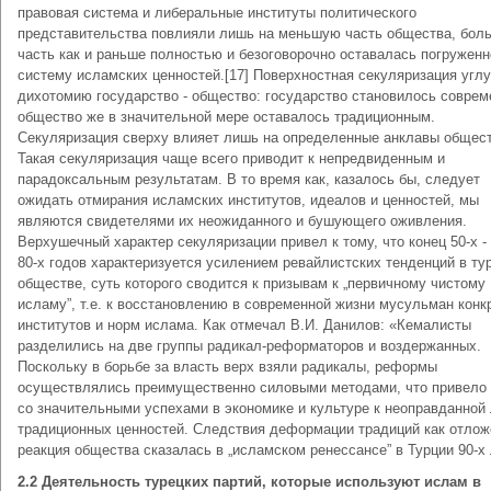
правовая система и либеральные институты политического
представительства повлияли лишь на меньшую часть общества, бол
часть как и раньше полностью и безоговорочно оставалась погруженн
систему исламских ценностей.[17] Поверхностная секуляризация угл
дихотомию государство - общество: государство становилось совре
общество же в значительной мере оставалось традиционным.
Секуляризация сверху влияет лишь на определенные анклавы общест
Такая секуляризация чаще всего приводит к непредвиденным и
парадоксальным результатам. В то время как, казалось бы, следует
ожидать отмирания исламских институтов, идеалов и ценностей, мы
являются свидетелями их неожиданного и бушующего оживления.
Верхушечный характер секуляризации привел к тому, что конец 50-х -
80-х годов характеризуется усилением ревайлистских тенденций в ту
обществе, суть которого сводится к призывам к „первичному чистому
исламу”, т.е. к восстановлению в современной жизни мусульман конк
институтов и норм ислама. Как отмечал В.И. Данилов: «Кемалисты
разделились на две группы радикал-реформаторов и воздержанных.
Поскольку в борьбе за власть верх взяли радикалы, реформы
осуществлялись преимущественно силовыми методами, что привело
со значительными успехами в экономике и культуре к неоправданной
традиционных ценностей. Следствия деформации традиций как отлож
реакция общества сказалась в „исламском ренессансе” в Турции 90-х 
2.2 Деятельность турецких партий, которые используют ислам в