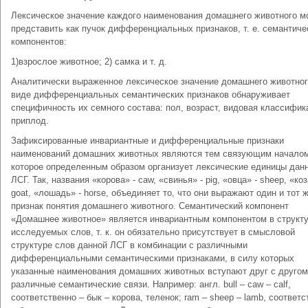
Лексическое значение каждого наименования домашнего животного м
представить как пучок дифференциальных признаков, т. е. семантиче
компонентов:
1)взрослое животное; 2) самка и т. д.
Аналитически выраженное лексическое значение домашнего животног
виде дифференциальных семантических признаков обнаруживает
специфичность их семного состава: пол, возраст, видовая классифик
приплод.
Зафиксированные инвариантные и дифференциальные признаки
наименований домашних животных являются тем связующим началом
которое определенным образом организует лексические единицы дан
ЛСГ. Так, названия «корова» - caw, «свинья» - pig, «овца» - sheep, «коз
goat, «лошадь» - horse, объединяет то, что они выражают один и тот 
признак понятия домашнего животного. Семантический компонент
«Домашнее животное» является инвариантным компонентом в структ
исследуемых слов, т. к. он обязательно присутствует в смысловой
структуре слов данной ЛСГ в комбинации с различными
дифференциальными семантическими признаками, в силу которых
указанные наименования домашних животных вступают друг с другом
различные семантические связи. Например: англ. bull – caw – calf,
соответственно – бык – корова, теленок; ram – sheep – lamb, соответс