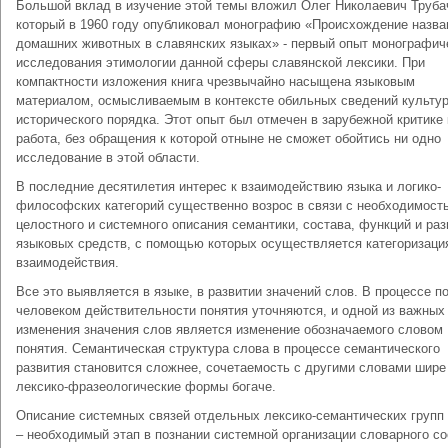
Большой вклад в изучение этой темы вложил Олег Николаевич Труба
который в 1960 году опубликовал монографию «Происхождение назва
домашних животных в славянских языках» - первый опыт монографич
исследования этимологии данной сферы славянской лексики. При
компактности изложения книга чрезвычайно насыщена языковым
материалом, осмысливаемым в контексте обильных сведений культур
исторического порядка. Этот опыт был отмечен в зарубежной критике 
работа, без обращения к которой отныне не сможет обойтись ни одно
исследование в этой области.
В последние десятилетия интерес к взаимодействию языка и логико-
философских категорий существенно возрос в связи с необходимост
целостного и системного описания семантики, состава, функций и раз
языковых средств, с помощью которых осуществляется категоризация
взаимодействия.
Все это выявляется в языке, в развитии значений слов. В процессе п
человеком действительности понятия уточняются, и одной из важных
изменения значения слов является изменение обозначаемого словом
понятия. Семантическая структура слова в процессе семантического
развития становится сложнее, сочетаемость с другими словами шире
лексико-фразеологические формы богаче.
Описание системных связей отдельных лексико-семантических групп 
– необходимый этап в познании системной организации словарного со