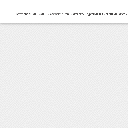
Copyright © 2010-2026 - www.refsru.com - рефераты, курсовые и дипломные работы