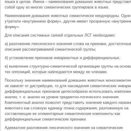
языка в целом. Имена – наименования домашних животных представ
собой одну из многих семантических группировок в языке.
Наименования домашних животных семантически неоднородны. Одни 
утратили «внутреннюю форму», другие имеют прозрачную «внутрен
форму».
Для описания системных связей отдельных ЛСГ необходимо:
а) разложение лексического значения слова на признаки, достаточны
описания рассматриваемой семантической группы;
б) установление признаков инвариантных и дифференциальных;
в) выявление структурно-семантической организации группы на основ
тех оппозиций, которые наблюдаются между ее членами.
Поскольку значение наименований домашних животных моносеманти
не зависят от дистрибуции, то для нахождения семантических инвар
дифференциальных признаков целесообразно использовать компоне
анализ, т. е. анализ на уровне предметно-логического значения.
Компонентный анализ позволит представить значение каждого назван
животного как сложную единицу плана содержания, разложенную на
составляющие ее элементарные семантические компоненты как
дифференциальные семантические признаки.
Адекватное разложение лексического значения на семантические