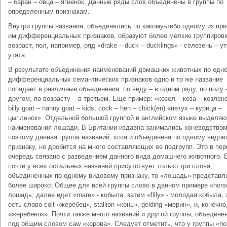
– баран – овца – ягненок. Данные ряды слов объединены в группы по
определенным признакам.
Внутри группы названия, объединялись по какому-либо одному из пр
им дифференциальных признаков, образуют более мелкие группировк
возраст, пол, например, ряд «drake – duck – ducklings» - селезень – ут
утята…
В результате объединения наименований домашних животных по одно
дифференциальных семантических признаков одно и то же название
попадает в различные объединения: по виду – в одном ряду, по полу 
другом, по возрасту – в третьем. Еще пример: «козел – коза – козлено
billy goat – nanny goat – kids; cock – hen – chick(en) «петух – курица –
цыпленок». Отдельной большой группой в английском языке выделяю
наименования лошади. В Британии издавна занимались коневодством
поэтому данная группа названий, хотя и объединена по одному видо
признаку, но дробится на много составляющих ее подгрупп. Это в пе
очередь связано с разведением данного вида домашнего животного. 
почти у всех остальных названий присутствует только три слова,
объединенных по одному видовому признаку, то «лошадь» представл
более широко: Общее для всей группы слово в данном примере «hors
лошадь; далее идет «mare» - кобыла, затем «filly» - молодая кобыла,
есть слово colt «жеребец», stallion «конь», gelding «мерин», и, конечно,
«жеребенок». Почти также много названий и другой группы, объедине
под общим словом caw «корова». Следует отметить, что у группы «hor