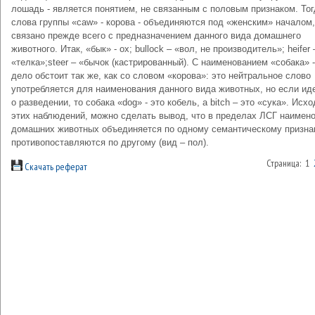
лошадь - является понятием, не связанным с половым признаком. Тог
слова группы «caw» - корова - объединяются под «женским» началом,
связано прежде всего с предназначением данного вида домашнего
животного. Итак, «бык» - ox; bullock – «вол, не производитель»; heifer 
«телка»;steer – «бычок (кастрированный). С наименованием «собака» -
дело обстоит так же, как со словом «корова»: это нейтральное слово
употребляется для наименования данного вида животных, но если ид
о разведении, то собака «dog» - это кобель, а bitch – это «сука». Исхо
этих наблюдений, можно сделать вывод, что в пределах ЛСГ наимен
домашних животных объединяется по одному семантическому призна
противопоставляются по другому (вид – пол).
Страница: 1
Скачать реферат