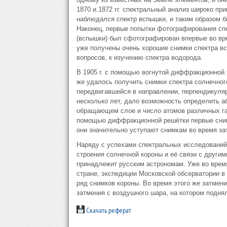
1870 и.1872 гг. спектральный анализ широко пр
наблюдался спектр вспышки, и таким образом 
Наконец, первые попытки фотографирования спек
(вспышки) был сфотографирован впервые во вре
уже получены очень хорошие снимки спектра в
вопросов, к изучению спектра водорода.
В 1905 г. с помощью вогнутой диффракционной 
же удалось получить снимки спектра солнечног
передвигавшейся в направлении, перпендикулярн
несколько лет, дало возможность определить 
обращающем слое и число атомов различных газ
помощью диффракционной решётки первые снимк
они значительно уступают снимкам во время за
Наряду с успехами спектральных исследований 
строения солнечной короны и её связи с други
принадлежит русским астрономам. Уже во время 
стране, экспедиции Московской обсерватории в
ряд снимков короны. Во время этого же затмен
затмения с воздушного шара, на котором подня
Скачать реферат