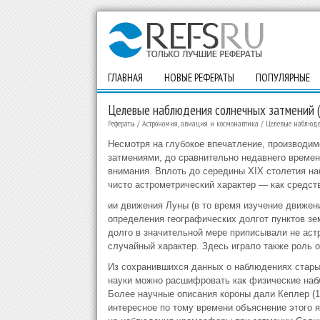
ГЛАВНАЯ
НОВЫЕ РЕФЕРАТЫ
ПОПУЛЯРНЫЕ
Целевые наблюдения солнечных затмений (Х
Рефераты
/
Астрономия, авиация и космонавтика
/
Целевые наблюден
Несмотря на глубокое впечатление, производи
затмениями, до сравнительно недавнего времен
внимания. Вплоть до середины XIX столетия н
чисто астрометрический характер — как средст
ии движения Луны (в то время изучение движен
определения географических долгот пунктов з
долго в значительной мере приписывали не аст
случайный характер. Здесь играло также роль 
Из сохранившихся данных о наблюдениях старых
науки можно расшифровать как физические наб
Более научные описания короны дали Кеплер (160
интересное по тому времени объяснение этого 