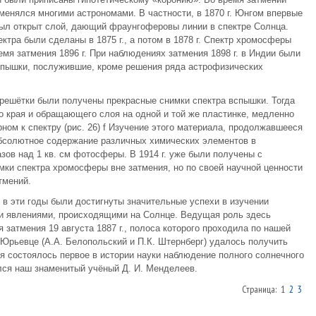
именялся многими астрономами. В частности, в 1870 г. Юнгом впервые
был открыт слой, дающий фраунгоферовы линии в спектре Солнца.
тра были сделаны в 1875 г., а потом в 1878 г. Спектр хромосферы
мя затмения 1896 г. При наблюдениях затмения 1898 г. в Индии были
спышки, послужившие, кроме решения ряда астрофизических
решётки были получены прекрасные снимки спектра вспышки. Тогда
о края и обращающего слоя на одной и той же пластинке, медленно
ом к спектру (рис. 26) f Изучение этого материала, продолжавшееся
абсолютное содержание различных химических элементов в
ов над 1 кв. см фотосферы. В 1914 г. уже были получены с
и спектра хромосферы вне затмения, но по своей научной ценности
тмений.
в эти годы были достигнуты значительные успехи в изучении
ми явлениями, происходящими на Солнце. Ведущая роль здесь
затмения 19 августа 1887 г., полоса которого проходила по нашей
 Юрьевце (А.А. Белопольский и П.К. Штернберг) удалось получить
ия состоялось первое в истории науки наблюдение полного солнечного
лся наш знаменитый учёный Д. И. Менделеев.
Страница: 1
2
3