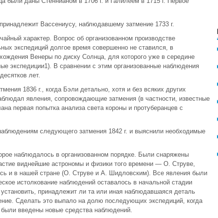
 были даны Стеннианом в 1706 г. и Галилеем в 1715 г. Первое
принадлежит Вассениусу, наблюдавшему затмение 1733 г.
чайный характер. Вопрос об организованном производстве
ных экспедиций долгое время совершенно не ставился, в
хождения Венеры по диску Солнца, для которого уже в середине
ные экспедиции1). В сравнении с этим организованные наблюдения
десятков лет.
ения 1836 г., когда Бэли детально, хотя и без всяких других
аблюдал явления, сопровождающие затмения (в частности, известные
ана первая попытка анализа света короны и протуберанцев с
 наблюдениям следующего затмения 1842 г. и выяснили необходимые
торое наблюдалось в организованном порядке. Были снаряжены
астие виднейшие астрономы и физики того времени — О. Струве,
сь и в нашей стране (О. Струве и А. Шидловским). Все явления были
еское истолкование наблюдений оставалось в начальной стадии
 установить, принадлежит ли та или иная наблюдавшаяся деталь
ение. Сделать это выпало на долю последующих экспедиций, когда
 были введены новые средства наблюдений.