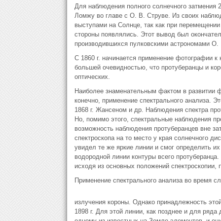
Для наблюдения полного солнечного затмения 2
Ломжу во главе с О. В. Струве. Из своих набл
выступами на Солнце, так как при перемещении 
стороны появлялись. Этот вывод был окончател
производившихся пулковскими астрономами О. В
С 1860 г. начинается применение фотографии к
большей очевидностью, что протуберанцы и кор
оптических.
Наиболее знаменательным фактом в развитии ф
конечно, применение спектрального анализа. Э
1868 г. Жансеном и др. Наблюдения спектра пр
Но, помимо этого, спектральные наблюдения п
возможность наблюдения протуберанцев вне зат
спектроскопа на то место у края солнечного дис
увидел те же яркие линии и смог определить и
водородной линии контуры всего протуберанца. 
исходя из основных положений спектроскопии, 
Применение спектрального анализа во время сл
излучения короны. Однако принадлежность этой
1898 г. Для этой линии, как позднее и для ряд
одному из известных на Земле элементов, и он