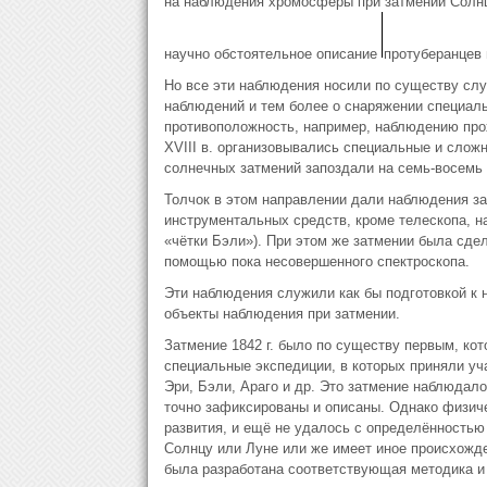
на наблюдения хромосферы при затмении Солнца
научно обстоятельное описание
протуберанцев 
Но все эти наблюдения носили по существу слу
наблюдений и тем более о снаряжении специаль
противоположность, например, наблюдению про
XVIII в. организовывались специальные и слож
солнечных затмений запоздали на семь-восемь 
Толчок в этом направлении дали наблюдения затм
инструментальных средств, кроме телескопа, н
«чётки Бэли»). При этом же затмении была сдел
помощью пока несовершенного спектроскопа.
Эти наблюдения служили как бы подготовкой к
объекты наблюдения при затмении.
Затмение 1842 г. было по существу первым, ко
специальные экспедиции, в которых приняли уч
Эри, Бэли, Араго и др. Это затмение наблюдало
точно зафиксированы и описаны. Однако физич
развития, и ещё не удалось с определённостью
Солнцу или Луне или же имеет иное происхожд
была разработана соответствующая методика и