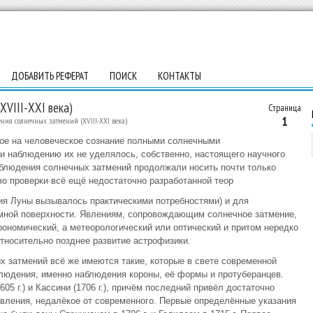
ДОБАВИТЬ РЕФЕРАТ
ПОИСК
КОНТАКТЫ
VIII-XXI века)
Страница
1
ия солнечных затмений (ХVIII-XXI века)
мое на человеческое сознание полными солнечными
и наблюдению их не уделялось, собственно, настоящего научного
аблюдения солнечных затмений продолжали носить почти только
во проверки всё ещё недостаточно разработанной теор
ия Луны вызывалось практическими потребностями) и для
емной поверхности. Явлениям, сопровождающим солнечное затмение,
рономический, а метеорологический или оптический и притом нередко
относительно позднее развитие астрофизики.
 затмений всё же имеются такие, которые в свете современной
людения, именно наблюдения короны, её формы и протуберанцев.
5 г.) и Кассини (1706 г.), причём последний привёл достаточно
явления, недалёкое от современного. Первые определённые указания