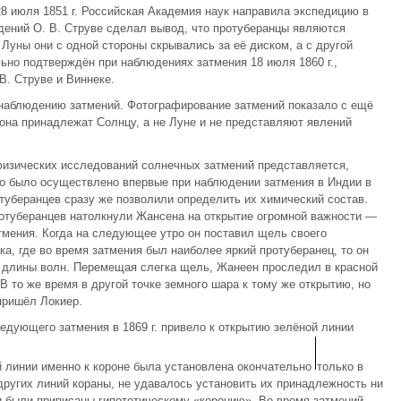
8 июля 1851 г. Российская Академия наук направила экспедицию в
юдений О. В. Струве сделал вывод, что протуберанцы являются
Луны они с одной стороны скрывались за её диском, а с другой
ьно подтверждён при наблюдениях затмения 18 июля 1860 г.,
. Струве и Виннеке.
 наблюдению затмений. Фотографирование затмений показало с ещё
она принадлежат Солнцу, а не Луне и не представляют явлений
изических исследований солнечных затмений представляется,
то было осуществлено впервые при наблюдении затмения в Индии в
отуберанцев сразу же позволили определить их химический состав.
ротуберанцев натолкнули Жансена на открытие огромной важности —
мения. Когда на следующее утро он поставил щель своего
ка, где во время затмения был наиболее яркий протуберанец, то он
х длины волн. Перемещая слегка щель, Жанеен проследил в красной
В то же время в другой точке земного шара к тому же открытию, но
пришёл Локиер.
едующего затмения в 1869 г. привело к открытию зелёной линии
 линии именно к короне была установлена окончательно
только в
а других линий кораны, не удавалось установить их принадлежность ни
и были приписаны гипотетическому «коронию». Во время затмений