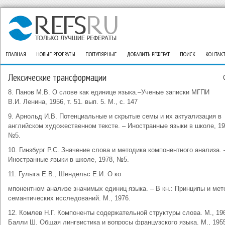
ГЛАВНАЯ
НОВЫЕ РЕФЕРАТЫ
ПОПУЛЯРНЫЕ
ДОБАВИТЬ РЕФЕРАТ
ПОИСК
КОНТАК
Лексические трансформации
8. Панов М.В. О слове как единице языка.–Ученые записки МГПИ
В.И. Ленина, 1956, т. 51. вып. 5. М., с. 147
9. Арнольд И.В. Потенциальные и скрытые семы и их актуализация в
английском художественном тексте. – Иностранные языки в школе, 19
№5.
10. Гинзбург Р.С. Значение слова и методика компонентного анализа. 
Иностранные языки в школе, 1978, №5.
11. Гулыга Е.В., Шендельс Е.И. О ко
мпонентном анализе значимых единиц языка. – В кн.: Принципы и ме
семантических исследований. М., 1976.
12. Комлев Н.Г. Компоненты содержательной структуры слова. М., 19
Балли Ш. Общая лингвистика и вопросы французского языка. М., 195