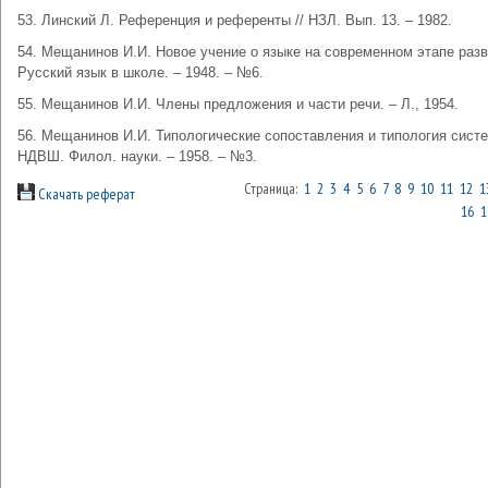
53. Линский Л. Референция и референты // НЗЛ. Вып. 13. – 1982.
54. Мещанинов И.И. Новое учение о языке на современном этапе разви
Русский язык в школе. – 1948. – №6.
55. Мещанинов И.И. Члены предложения и части речи. – Л., 1954.
56. Мещанинов И.И. Типологические сопоставления и типология систе
НДВШ. Филол. науки. – 1958. – №3.
Страница:
1
2
3
4
5
6
7
8
9
10
11
12
1
Скачать реферат
16
1