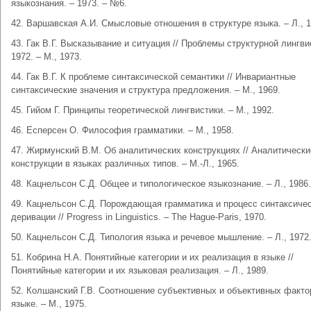
языкознания. – 1973. – №6.
42. Варшавская А.И. Смысловые отношения в структуре языка. – Л., 1
43. Гак В.Г. Высказывание и ситуация // Проблемы структурной лингви
1972. – М., 1973.
44. Гак В.Г. К проблеме синтаксической семантики // Инвариантные
синтаксические значения и структура предложения. – М., 1969.
45. Гийом Г. Принципы теоретической лингвистики. – М., 1992.
46. Есперсен О. Философия грамматики. – М., 1958.
47. Жирмунский В.М. Об аналитических конструкциях // Аналитически
конструкции в языках различных типов. – М.‑Л., 1965.
48. Кацнельсон С.Д. Общее и типологическое языкознание. – Л., 1986.
49. Кацнельсон С.Д. Порождающая грамматика и процесс синтаксиче
деривации // Progress in Linguistics. – The Hague-Paris, 1970.
50. Кацнельсон С.Д. Типология языка и речевое мышление. – Л., 1972
51. Кобрина Н.А. Понятийные категории и их реализация в языке //
Понятийные категории и их языковая реализация. – Л., 1989.
52. Колшанский Г.В. Соотношение субъективных и объективных факто
языке. – М., 1975.