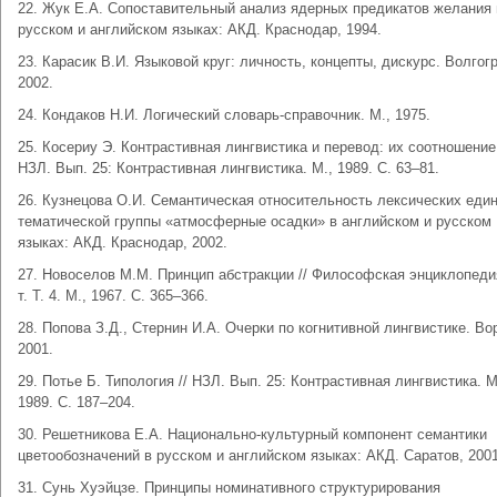
22. Жук Е.А. Сопоставительный анализ ядерных предикатов желания 
русском и английском языках: АКД. Краснодар, 1994.
23. Карасик В.И. Языковой круг: личность, концепты, дискурс. Волгог
2002.
24. Кондаков Н.И. Логический словарь-справочник. М., 1975.
25. Косериу Э. Контрастивная лингвистика и перевод: их соотношение 
НЗЛ. Вып. 25: Контрастивная лингвистика. М., 1989. С. 63–81.
26. Кузнецова О.И. Семантическая относительность лексических еди
тематической группы «атмосферные осадки» в английском и русском
языках: АКД. Краснодар, 2002.
27. Новоселов М.М. Принцип абстракции // Философская энциклопеди
т. Т. 4. М., 1967. С. 365–366.
28. Попова З.Д., Стернин И.А. Очерки по когнитивной лингвистике. Во
2001.
29. Потье Б. Типология // НЗЛ. Вып. 25: Контрастивная лингвистика. М
1989. С. 187–204.
30. Решетникова Е.А. Национально-культурный компонент семантики
цветообозначений в русском и английском языках: АКД. Саратов, 2001
31. Сунь Хуэйцзе. Принципы номинативного структурирования