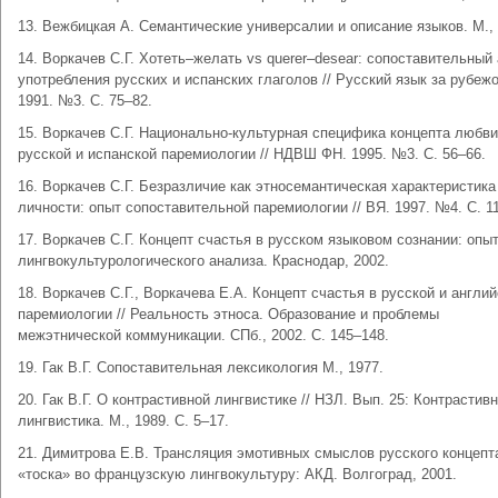
13. Вежбицкая А. Семантические универсалии и описание языков. М., 
14. Воркачев С.Г. Хотеть–желать vs querer–desear: сопоставительный
употребления русских и испанских глаголов // Русский язык за рубеж
1991. №3. С. 75–82.
15. Воркачев С.Г. Национально-культурная специфика концепта любви
русской и испанской паремиологии // НДВШ ФН. 1995. №3. С. 56–66.
16. Воркачев С.Г. Безразличие как этносемантическая характеристика
личности: опыт сопоставительной паремиологии // ВЯ. 1997. №4. С. 1
17. Воркачев С.Г. Концепт счастья в русском языковом сознании: опы
лингвокультурологического анализа. Краснодар, 2002.
18. Воркачев С.Г., Воркачева Е.А. Концепт счастья в русской и англи
паремиологии // Реальность этноса. Образование и проблемы
межэтнической коммуникации. СПб., 2002. С. 145–148.
19. Гак В.Г. Сопоставительная лексикология М., 1977.
20. Гак В.Г. О контрастивной лингвистике // НЗЛ. Вып. 25: Контрастив
лингвистика. М., 1989. С. 5–17.
21. Димитрова Е.В. Трансляция эмотивных смыслов русского концепт
«тоска» во французскую лингвокультуру: АКД. Волгоград, 2001.