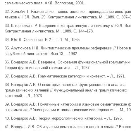
семантического поля: АКД. Волгоград, 2001.
32. Хельбиг Г. Языкознание – сопоставление – преподавание иностра
языков // НЗЛ. Вып. 25: Контрастивная лингвистика. М., 1989. С. 307–
33. Штернеманн Р. Введение в контрастивную лингвистику // НЗЛ. Вып
Контрастивная лингвистика. М., 1989. С. 144–178.
34. Юм Д. Сочинения: В 2 т. Т. 1. М., 1965.
35. Арутюнова Н.Д. Лингвистические проблемы референции // Новое в
зарубежной лингвистике. Вып.13. – 1982.
36. Бондарко А.В. Введение. Основания функциональной грамматики 
Теория функциональной грамматики. – Л., 1987.
37. Бондарко А.В. Грамматические категории и контекст. – Л., 1971.
38. Бондарко А.В. О некоторых аспектах функционального анализа
грамматических явлений // Функциональный анализ грамматических
категорий. – Л., 1973.
39. Бондарко А.В. Понятийные категории и языковые семантические 
в грамматике // Универсалии и типологические исследования. – М., 19
40. Бондарко А.В. Теория морфологических категорий. – Л., 1976.
41. Вардуль И.В. Об изучении семантического аспекта языка // Вопро