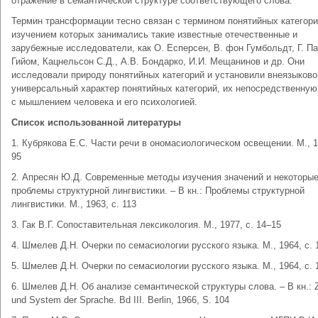
отражение в семантической структуре соответствующего слова.
Термин трансформации тесно связан с термином понятийных категори
изучением которых занимались такие известные отечественные и
зарубежные исследователи, как О. Есперсен, В. фон Гумбольдт, Г. Па
Гийом, Кацнельсон С.Д., А.В. Бондарко, И.И. Мещанинов и др. Они
исследовали природу понятийных категорий и установили внеязыково
универсальный характер понятийных категорий, их непосредственную
с мышлением человека и его психологией.
Список использованной литературы
1. Кубрякова Е.С. Части речи в ономасиологическом освещении. М., 1
95
2. Апресян Ю.Д. Современные методы изучения значений и некоторы
проблемы структурной лингвистики. – В кн.: Проблемы структурной
лингвистики. М., 1963, с. 113
3. Гак В.Г. Сопоставительная лексикология. М., 1977, с. 14–15
4. Шмелев Д.Н. Очерки по семасиологии русского языка. М., 1964, с. 
5. Шмелев Д.Н. Очерки по семасиологии русского языка. М., 1964, с. 
6. Шмелев Д.Н. Об анализе семантической структуры слова. – В кн.: 
und System der Sprache. Bd III. Berlin, 1966, S. 104