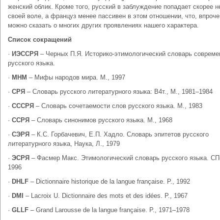
женский облик. Кроме того, русский в заблуждение попадает скорее н
своей воле, а француз менее пассивен в этом отношении, что, впроче
можно сказать о многих других проявлениях нашего характера.
Список сокращений
·
ИЭССРЯ
– Черных П.Я. Историко-этимологический словарь совреме
русского языка.
·
МНМ
– Мифы народов мира. М., 1997
·
СРЯ
– Словарь русского литературного языка: В4т., М., 1981–1984
·
CCСРЯ
– Словарь сочетаемости слов русского языка. М., 1983
·
ССРЯ
– Словарь синонимов русского языка. М., 1968
·
СЭРЯ
– К.С. Горбачевич, Е.П. Хадло. Словарь эпитетов русского
литературного языка, Наука, Л., 1979
·
ЭСРЯ
– Фасмер Макс. Этимологический словарь русского языка. СП
1996
·
DHLF
– Dictionnaire historique de la langue française. P., 1992
·
DMI
– Lacroix U. Dictionnaire des mots et des idées. P., 1967
·
GLLF
– Grand Larousse de la langue française. P., 1971–1978