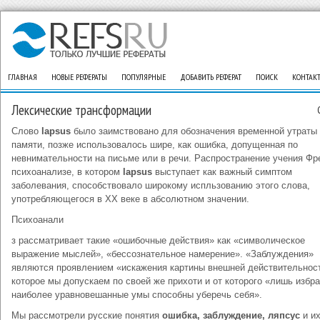
ГЛАВНАЯ
НОВЫЕ РЕФЕРАТЫ
ПОПУЛЯРНЫЕ
ДОБАВИТЬ РЕФЕРАТ
ПОИСК
КОНТАК
Лексические трансформации
Слово
lapsus
было заимствовано для обозначения временной утраты
памяти, позже использовалось шире, как ошибка, допущенная по
невнимательности на письме или в речи. Распространение учения Фр
психоанализе, в котором
lapsus
выступает как важный симптом
заболевания, способствовало широкому испльзованию этого слова,
употребляющегося в ХХ веке в абсолютном значении.
Психоанали
з рассматривает такие «ошибочные действия» как «символическое
выражение мыслей», «бессознательное намерение». «Заблуждения»
являются проявлением «искажения картины внешней действительнос
которое мы допускаем по своей же прихоти и от которого «лишь избр
наиболее уравновешанные умы способны уберечь себя».
Мы рассмотрели русские понятия
ошибка, заблуждение, ляпсус
и и