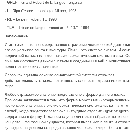
·
GRLF
– Grand Robert de la langue française
·
I
– Ripa Cesare. Iconologia. Milano, 1993
·
R1
– Le petit Robert. P., 1993
·
TLF
– Trésor de langue française. P., 1971–1994
Заключение
Итак, язык – это непосредственное отражение человеческой деятельн
его социального опыта и культуры. Язык – это система систем. И сам
подвижной из них является лексико-семантическая система языка. О
причина сложности данной системы в соединении в ней лингвистичес
нелингвистических элементов.
Слово как единица лексико-семантической системы отражает
действительность, отсюда, системность слов есть отражение систем
мира.
Любое отражаемое значение представлено в форме данного языка.
Проблема заключается в том, что форма может быть «оформлением»
нескольких значений. Лексико-семантическая система языка – это тот
случай, когда представляется очень трудным отделить друг от друга
содержание и форму. В данном случае лингвисты обращаются к пон
концепта – ментальной сущности, которая имеет имя в языке и отраж
культурно-национальное представление человека о мире. Дело в том,