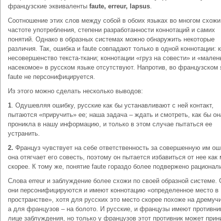
французские эквиваленты
faute, erreur, lapsus
.
Соотношение этих слов между собой в обоих языках во многом схожи
частоте употребления, степени разработанности коннотаций и самих
понятий. Однако в образных системах можно обнаружить некоторые
различия. Так, ошибка и faute совпадают только в одной коннотации: 
несовершенство текста-ткани; коннотации «груз на совести» и «мален
насекомое» в русском языке отсутствуют. Напротив, во французском 
faute не персонифицируется.
Из этого можно сделать несколько выводов:
1
. Одушевляя ошибку, русские как бы устанавливают с ней контакт,
пытаются «приручить» ее; наша задача – ждать и смотреть, как бы он
проникла в нашу информацию, и только в этом случае пытаться ее
устранить.
2.
Француз чувствует на себе ответственность за совершенную им ош
она отягчает его совесть, поэтому он пытается избавиться от нее как
скорее. К тому же, понятие faute гораздо более подвержено рационал
Слова erreur и заблуждение более схожи по своей образной системе.
они персонифицируются и имеют коннотацию «определенное место в
пространстве», хотя для русских это место скорее похоже на дремучи
а для французов – на болото. И русские, и французы имеют противни
лице заблуждения, но только у французов этот противник может прин