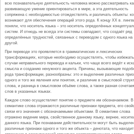
всю познавательную деятельность человека можно рассматривать ка
развивающую умение ориентироваться в мире, а эта деятельность
сопряжена с необходимостью отождествлять и различать объекты: к
возникают для обеспечения операций этого рода. К концу ХХ в. лингв
поняли, что носитель языка – это носитель определённых концептуа
систем. И отнюдь не всегда эти системы совпадают, что создаёт ряд
определённых трудностей, связанных с переводом с одного языка на
другой.
При переводе это проявляется в грамматических и лексических
трансформациях, которые необходимо осуществлять, чтобы избежать
случаи неправильного перевода и кальки, что чаще всего ведёт к ис
смысла и созданию ненужного акцента. Причины, вызывающие подоб
рода трансформации, разнообразны: это и выделение различных приз
одного и того же явления или понятия, и различие в смысловой струк
слова, и разница в смысловом объёме слова, а также разная сочетае
слов в указанных языках.
Каждое слово осуществляет понятие о предмете им обозначаемом. В
семантике слова отражаются различные признаки предмета, его свой
связи его значения с обозначаемыми объектами. В семантике слова
отражено видение мира, свойственное данному языку, вернее, носит
данного языка. При познавании действительности могут быть выделе
различные признаки одного и того же объекта – денотата, что находит