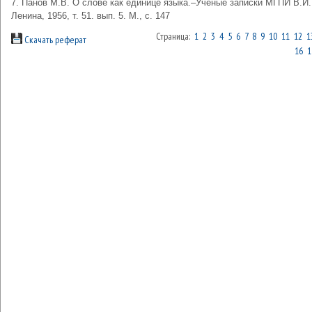
7. Панов М.В. О слове как единице языка.–Ученые записки МГПИ В.И.
Ленина, 1956, т. 51. вып. 5. М., с. 147
Страница:
1
2
3
4
5
6
7
8
9
10
11
12
1
Скачать реферат
16
1