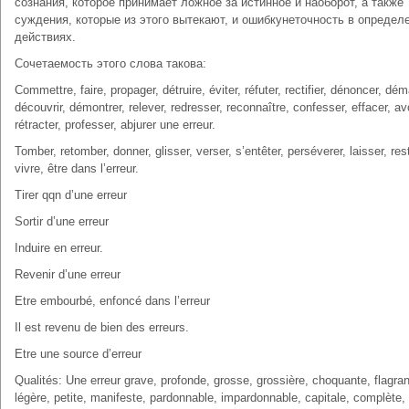
сознания, которое принимает ложное за истинное и наоборот, а также
суждения, которые из этого вытекают, и ошибкунеточность в определ
действиях.
Сочетаемость этого слова такова:
Commettre, faire, propager, détruire, éviter, réfuter, rectifier, dénoncer, dé
découvrir, démontrer, relever, redresser, reconnaître, confesser, effacer, av
rétracter, professer, abjurer une erreur.
Tomber, retomber, donner, glisser, verser, s’entêter, perséverer, laisser, rest
vivre, être dans l’erreur.
Tirer qqn d’une erreur
Sortir d’une erreur
Induire en erreur.
Revenir d’une erreur
Etre embourbé, enfoncé dans l’erreur
Il est revenu de bien des erreurs.
Etre une source d’erreur
Qualités: Une erreur grave, profonde, grosse, grossière, choquante, flagran
légère, petite, manifeste, pardonnable, impardonnable, capitale, complète, 