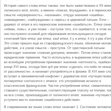
История самого слова erreur такова: оно было заимствовано в XII веке
латинского error, erroris, а именно «поиски, блуждания», и в переносно
смысле «неуверенность», «незнание», откуда значения «ошибка»,
«наваждение», «заблуждение» и «ересь» в церковной латыни. Error –
дериват от errare в его переносном значении «ошибаться». Erreur озн
«обман, ложь», и уже позже – поступок того, кто ошибается, в этом з
оно послужило основой для образования использующихся сегодня
сочетаний faire erreur, par erreur, sauf erreur, il y a erreur, il n’y a pas d’err
Это слово пришло ещё из старофранцузского языка, обозначая нелов
действие, и в узком смысле – проступок. От христианской латыни
происходит значение «ложная доктрина, мнение». Потом erreur станов
юридическим термином. Часто используясь в выражении erreur judiciai
во всеобщем употреблении принимает значение «неточность, ошибка»
конце XVI века, отсюда faire qch par erreur «сделать что-либо по незн
от рассеянности», и начинает употребляться в физике. В XVI веке сл
вступает в омонимический конфликт с дериватом errer «путешествова
потомуerreur соотносится с errance; это употребление исчезло в
классическом французском. Частое употребление erreur, семантическ
ставшего существительным, соответствующим глаголу se tromper, п
на все слова, произошедшие от латинского errare: значение «путешес
уступило место значению «ошибочного действия».
В современном же языке слово erreur означает 1. Состояние человече