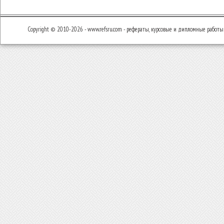
Copyright © 2010-2026 - www.refsru.com - рефераты, курсовые и дипломные работы