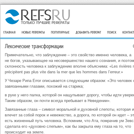
ГЛАВНАЯ
НОВЫЕ РЕФЕРАТЫ
ПОПУЛЯРНЫЕ
ДОБАВИТЬ РЕФЕРАТ
ПОИСК
КОНТАК
Лексические трансформации
Примечательно, что заблуждение – это свойство именно человека, а
не богов, указывающее на несовершенство нашего сознания, и поэто
склонность человека к заблуждению вполне объяснима: «Les rivières 
précipitent pas plus vite dans la mer que les hommes dans l’erreur.»
У Чезаре Рипа Error описывается следующим образом: «Это человек 
завязанными глазами, похожий на старика;
в руке у него палка, которой он нащупывает дорогу, чтобы идти увере
Таким образом, он почти всегда пребывает в Неведении».
Завязанные глаза – символ моральной и духовной слепоты, которая и
влечет за собой порок и невежество, а дорога, по которой он идет – э
есть жизненный путь человека. Вспомним, что Ата, помрачив ум Зевс
сделала его «духовно слепым», как бы закрыла ему глаза на то, что
происходит на земле.