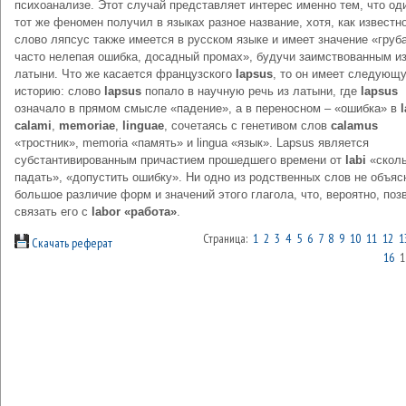
психоанализе. Этот случай представляет интерес именно тем, что од
тот же феномен получил в языках разное название, хотя, как известно
слово ляпсус также имеется в русском языке и имеет значение «груба
часто нелепая ошибка, досадный промах», будучи заимствованным и
латыни. Что же касается французского
lapsus
, то он имеет следующ
историю: слово
lapsus
попало в научную речь из латыни, где
lapsus
означало в прямом смысле «падение», а в переносном – «ошибка» в
calami
,
memoriae
,
linguae
, сочетаясь с генетивом слов
calamus
«тростник», memoria «память» и lingua «язык». Lapsus является
субстантивированным причастием прошедшего времени от
labi
«сколь
падать», «допустить ошибку». Ни одно из родственных слов не объяс
большое различие форм и значений этого глагола, что, вероятно, поз
связать его с
labor «работа»
.
Страница:
1
2
3
4
5
6
7
8
9
10
11
12
1
Скачать реферат
16
1