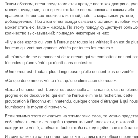
Таким образом, erreur представляется прежде всего как доктрина, уче
мнение, суждение, в то время как faute всегда связана с каким-либо
правилом. Erreur соотносится с истиной,faute– с моральным устоем,
добродетелью. При этом erreur всегда связана с истиной, в любой мо
может стать ею, faute – никогда. По этому поводу существует большо
количество высказываний; приведем некоторые из них:
«Il y a des esprits qui vont à l’erreur par toutes les vérités; il en est de plu
heureux qui vont aux grandes vérités par toutes les erreurs.»
«Il m’arrive de me demander si deux erreurs qui se combattent ne sont pa
fécondes qu’une vérité qui régnît sans conteste».
«Une erreur est d’autant plus dangereuse qu’elle contient plus de vérité».
«Ce que dénommons vérité n’est qu’une élimination d’erreurs».
«Errare humanum est. L’erreur est essentielle à l’humanité, c’est un éléme
progrès et de découverte; qui élimine l’erreur élimine la recherche, cette
provocation à l’inconnu et l’innatendu, quelque chose d`étranger à qui nous
fournissons le moyen d’intervenir».
Если помимо этого опираться на этимологию слов, то можно предста
себе область erreur лежащей в горизонтальной плоскости, в которой
находится и vérité, а область faute как бы находящейся вне этой плос
Из сочетаемости слова erreur видно, что за ним стоит образ определе