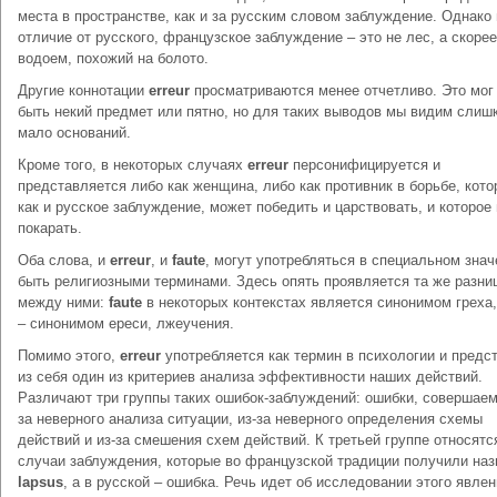
места в пространстве, как и за русским словом заблуждение. Однако 
отличие от русского, французское заблуждение – это не лес, а скорее
водоем, похожий на болото.
Другие коннотации
erreur
просматриваются менее отчетливо. Это мог
быть некий предмет или пятно, но для таких выводов мы видим слиш
мало оснований.
Кроме того, в некоторых случаях
erreur
персонифицируется и
представляется либо как женщина, либо как противник в борьбе, кото
как и русское заблуждение, может победить и царствовать, и которое
покарать.
Оба слова, и
erreur
, и
faute
, могут употребляться в специальном знач
быть религиозными терминами. Здесь опять проявляется та же разни
между ними:
faute
в некоторых контекстах является синонимом греха
– синонимом ереси, лжеучения.
Помимо этого,
erreur
употребляется как термин в психологии и предс
из себя один из критериев анализа эффективности наших действий.
Различают три группы таких ошибок-заблуждений: ошибки, совершаем
за неверного анализа ситуации, из-за неверного определения схемы
действий и из-за смешения схем действий. К третьей группе относятс
случаи заблуждения, которые во французской традиции получили наз
lapsus
, а в русской – ошибка. Речь идет об исследовании этого явлен