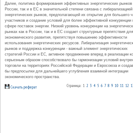
Далее, политика формирования эффективных энергетических рынков 
России, так и в ЕС в значительной степени связана с либерализацией
энергетических рынков, предполагающей их открытие для большего 
участников и создание условий для более эффективной конкуренции 
сфере поставок энергии. Низкий уровень конкуренции на энергетичес
рынках как в России, так и в ЕС создает структурные препятствия дл
экономического развития, препятствуя повышению эффективности
использования энергетических ресурсов. Либерализация энергетичес
рынков и поддержка конкуренции - важный элемент энергетических
стратегий России и ЕС, активное продвижение вперед в реализации к
серьезным образом способствовало бы гармонизации условий внутре
торговли на территориях Российской Федерации и Евросоюза и созда
бы предпосылки для дальнейшего углубления взаимной интеграции
экономического пространства.
Страница: 1
2
3
4
5
6
7
8
9
10
11
12
1
Скачать реферат