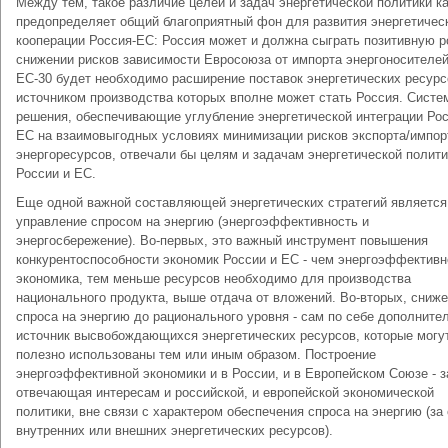
Между тем, такое различие целей и задач энергетической политики ка
предопределяет общий благоприятный фон для развития энергетичес
кооперации Россия-ЕС: Россия может и должна сыграть позитивную р
снижении рисков зависимости Евросоюза от импорта энергоносителей
ЕС-30 будет необходимо расширение поставок энергетических ресурс
источником производства которых вполне может стать Россия. Систе
решения, обеспечивающие углубление энергетической интеграции Рос
ЕС на взаимовыгодных условиях минимизации рисков экспорта/импор
энергоресурсов, отвечали бы целям и задачам энергетической полити
России и ЕС.
Еще одной важной составляющей энергетических стратегий является
управление спросом на энергию (энергоэффективность и
энергосбережение). Во-первых, это важный инструмент повышения
конкурентоспособности экономик России и ЕС - чем энергоэффективн
экономика, тем меньше ресурсов необходимо для производства
национального продукта, выше отдача от вложений. Во-вторых, сниж
спроса на энергию до рационального уровня - сам по себе дополните
источник высвобождающихся энергетических ресурсов, которые могу
полезно использованы тем или иным образом. Построение
энергоэффективной экономики и в России, и в Европейском Союзе - з
отвечающая интересам и российской, и европейской экономической
политики, вне связи с характером обеспечения спроса на энергию (за
внутренних или внешних энергетических ресурсов).