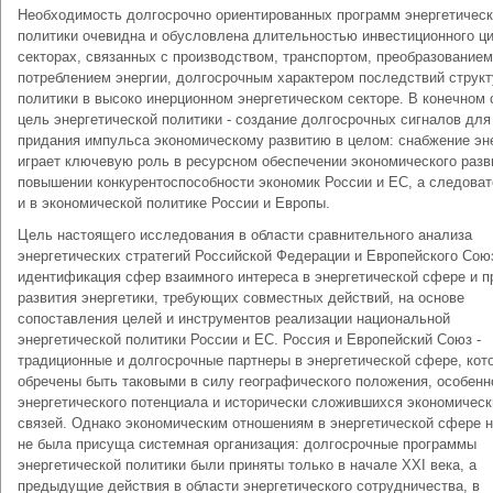
Необходимость долгосрочно ориентированных программ энергетичес
политики очевидна и обусловлена длительностью инвестиционного ци
секторах, связанных с производством, транспортом, преобразованием
потреблением энергии, долгосрочным характером последствий струк
политики в высоко инерционном энергетическом секторе. В конечном 
цель энергетической политики - создание долгосрочных сигналов для
придания импульса экономическому развитию в целом: снабжение эн
играет ключевую роль в ресурсном обеспечении экономического разв
повышении конкурентоспособности экономик России и ЕС, а следоват
и в экономической политике России и Европы.
Цель настоящего исследования в области сравнительного анализа
энергетических стратегий Российской Федерации и Европейского Союз
идентификация сфер взаимного интереса в энергетической сфере и 
развития энергетики, требующих совместных действий, на основе
сопоставления целей и инструментов реализации национальной
энергетической политики России и ЕС. Россия и Европейский Союз -
традиционные и долгосрочные партнеры в энергетической сфере, кот
обречены быть таковыми в силу географического положения, особенн
энергетического потенциала и исторически сложившихся экономическ
связей. Однако экономическим отношениям в энергетической сфере н
не была присуща системная организация: долгосрочные программы
энергетической политики были приняты только в начале ХХI века, а
предыдущие действия в области энергетического сотрудничества, в