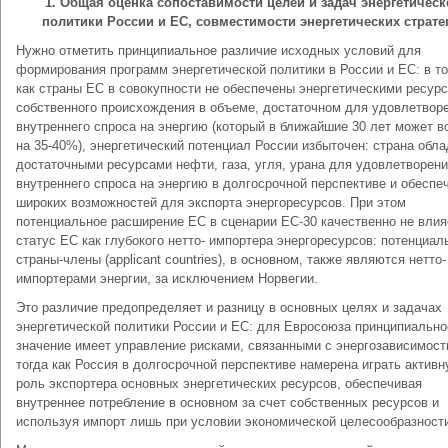
1. Общая оценка сопоставимости целей и задач энергетическ
политики России и ЕС, совместимости энергетических страте
Нужно отметить принципиальное различие исходных условий для
формирования программ энергетической политики в России и ЕС: в т
как страны ЕС в совокупности не обеспечены энергетическими ресур
собственного происхождения в объеме, достаточном для удовлетвор
внутреннего спроса на энергию (который в ближайшие 30 лет может в
на 35-40%), энергетический потенциал России избыточен: страна обла
достаточными ресурсами нефти, газа, угля, урана для удовлетворен
внутреннего спроса на энергию в долгосрочной перспективе и обеспе
широких возможностей для экспорта энергоресурсов. При этом
потенциальное расширение ЕС в сценарии ЕС-30 качественно не влия
статус ЕС как глубокого нетто- импортера энергоресурсов: потенциал
страны-члены (applicant countries), в основном, также являются нетто-
импортерами энергии, за исключением Норвегии.
Это различие предопределяет и разницу в основных целях и задачах
энергетической политики России и ЕС: для Евросоюза принципиально
значение имеет управление рисками, связанными с энергозависимост
тогда как Россия в долгосрочной перспективе намерена играть актив
роль экспортера основных энергетических ресурсов, обеспечивая
внутреннее потребление в основном за счет собственных ресурсов и
используя импорт лишь при условии экономической целесообразности