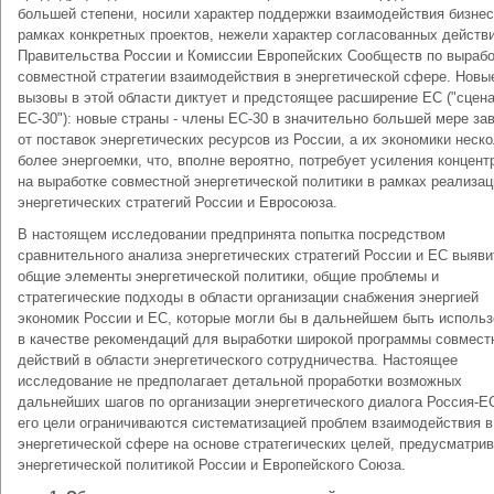
большей степени, носили характер поддержки взаимодействия бизнес
рамках конкретных проектов, нежели характер согласованных действ
Правительства России и Комиссии Европейских Сообществ по вырабо
совместной стратегии взаимодействия в энергетической сфере. Новы
вызовы в этой области диктует и предстоящее расширение ЕС ("сцен
ЕС-30"): новые страны - члены ЕС-30 в значительно большей мере з
от поставок энергетических ресурсов из России, а их экономики неск
более энергоемки, что, вполне вероятно, потребует усиления концент
на выработке совместной энергетической политики в рамках реализац
энергетических стратегий России и Евросоюза.
В настоящем исследовании предпринята попытка посредством
сравнительного анализа энергетических стратегий России и ЕС выяви
общие элементы энергетической политики, общие проблемы и
стратегические подходы в области организации снабжения энергией
экономик России и ЕС, которые могли бы в дальнейшем быть исполь
в качестве рекомендаций для выработки широкой программы совмест
действий в области энергетического сотрудничества. Настоящее
исследование не предполагает детальной проработки возможных
дальнейших шагов по организации энергетического диалога Россия-ЕС,
его цели ограничиваются систематизацией проблем взаимодействия в
энергетической сфере на основе стратегических целей, предусматри
энергетической политикой России и Европейского Союза.