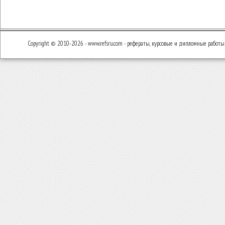
Copyright © 2010-2026 - www.refsru.com - рефераты, курсовые и дипломные работы