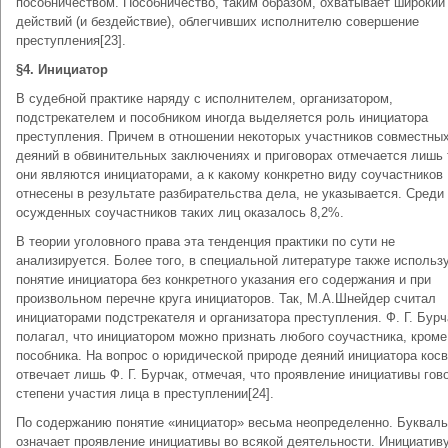
пособничеством. Пособничество, таким образом, охватывает широкий 
действий (и бездействие), облегчивших исполнителю совершение
преступления[23].
§4. Инициатор
В судебной практике наряду с исполнителем, организатором,
подстрекателем и пособником иногда выделяется роль инициатора
преступления. Причем в отношении некоторых участников совместны
деяний в обвинительных заключениях и приговорах отмечается лишь 
они являются инициаторами, а к какому конкретно виду соучастников
отнесены в результате разбирательства дела, не указывается. Среди
осужденных соучастников таких лиц оказалось 8,2%.
В теории уголовного права эта тенденция практики по сути не
анализируется. Более того, в специальной литературе также использ
понятие инициатора без конкретного указания его содержания и при
произвольном перечне круга инициаторов. Так, М.А.Шнейдер считал
инициаторами подстрекателя и организатора преступления. Ф. Г. Бурч
полагал, что инициатором можно признать любого соучастника, кроме
пособника. На вопрос о юридической природе деяний инициатора кос
отвечает лишь Ф. Г. Бурчак, отмечая, что проявление инициативы гов
степени участия лица в преступлении[24].
По содержанию понятие «инициатор» весьма неопределенно. Букваль
означает проявление инициативы во всякой деятельности. Инициативу