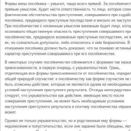
Формы вины пособника – умысел, чаще всего прямой. За пособничест
прямым умыслом, будет нести ответственность то лицо, которое соз
фактические обстоятельства преступления, совершаемого при содей
пособника, предвидело преступные последствия и желало их наступл
При пособничестве с косвенным умыслом виновным будет лицо, кото
осознавало общественную опасность преступления совершаемого при
пособничестве, предвидело возможные преступные последствия, не 
их, но сознательно допускало, либо относилось к ним безразлично. В
отношении пособника должно быть доказано, что он понимал истинны
характер преступления совершаемого при его пособничестве.
В некоторых случаях пособничество сближается с формами так назы
прикосновенности, в первую очередь с укрывательством. Грань,
отделяющая все формы прикосновенности от пособничества, опреде
общей природой соучастия: к пособничеству как форме соучастия не 
быть отнесены действия, которые не являются одним из необходимы
условий наступления преступного результата. Отсюда непосредствен
следует, что укрывательство как действие, имеющее место после
совершения преступления, не может быть необходимым условием
наступления преступного результата и поэтому пособничества образо
может.
Однако не только укрывательство, но и родственные ему формы —
недонесение и попустительство, если они заранее были обещаны, яв