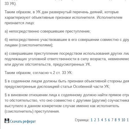
33 УК).
Таким образом, в УК дан развернутый перечень деяний, которые
характеризуют объективные признаки исполнителя. Исполнителем
признается лицо:
а) непосредственно совершившее преступление;
б) непосредственно участвовавшее в его совершении совместно с др
лицами (соисполнителями);
в) совершившее преступление посредством использования других лиц
подлежащих уголовной ответственности в силу возраста, невменяем
или других обстоятельств, предусмотренных УК.
Таким образом, согласно ч.2 ст. 33 УК:
§ в содеянном лицом должны быть признаки объективной стороны дея
предусмотренные диспозицией статьи Особенной части УК;
§ в виновном отношении лица к содеянному должно найти прямое от
то обстоятельство, что оно совместно с другими (другим) соучастник
выступило в данном конкретном случае именно как исполнитель
(соисполнитель) преступления.
Страница:
1
2
3
4
5
6
7
8
9
10
1
Скачать реферат