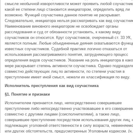
смысле необычной изворотливости может проявить любой соучастник
какой ее степени лицо становится инициатором, определить вряд ли
возможно. Функций соучастника данное понятие не раскрывает.
Следовательно, инициатора нельзя рассматривать как вид соучастник
Наименование виновного инициатором не освобождает органы
расследования и суд от обязанности установить, к какому виду
соучастников он относится. Круг соучастников, очерченный ст. 33 УК,
является полным. Любые объединенные деяния охватываются функц
известных соучастников. Судебной практике логично отказаться от
использования рассматриваемого понятия, затрудняющего процесс
определения видов соучастников. Указание на роль инициатора в како
мере раскрывает степень активности соучастника. Однако подраздел
совместно действующих лиц по активности, по степени участия в
преступлении имеет иной смысл, нежели их классификация по виду.
Исполнитель преступления как вид соучастника
§1. Понятие и признаки
Исполнителем признается лицо, непосредственно совершившее
преступление либо непосредственно участвовавшее в его совершени
совместно с другими лицами (соисполнителями), а также лицо,
совершившее преступление посредством использования других лиц, 
подлежащих уголовной ответственности в силу возраста, невменяем
или других обстоятельств, предусмотренных Уголовным кодексом. (ч. 