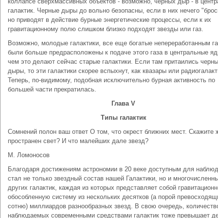
коллапсе сверхмассивных объектов - возможно, черных дыр - в центр
галактик. Черные дыры до вольно безопасны, если в них нечего "брос
но приводят в действие бурные энергетические процессы, если к их
гравитационному полю слишком близко подходят звезды или газ.
Возможно, молодые галактики, все еще богатые непереработанным га
были больше предрасположены к подаче этого газа в центральные яд
чем это делают сейчас старые галактики. Если там притаились черн
дыры, то эти галактики скорее вспыхнут, как квазары или радиогалакт
Теперь, по-видимому, подобная исключительно бурная активность по
большей части прекратилась.
Глава V
Типы галактик
Сомнений полон ваш ответ О том, что окрест ближних мест. Скажите 
пространен свет? И что малейших дале звезд?
М. Ломоносов
Благодаря достижениям астрономии в 20 веке доступным для наблю
стал не только звездный состав нашей Галактики, но и многочисленн
других галактик, каждая из которых представляет собой гравитационн
обособленную систему из нескольких десятков (а порой превосходящ
сотню) миллиардов разнообразных звезд. В свою очередь, количеств
наблюдаемых современными средствами галактик тоже превышает д