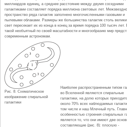
миллиардов единиц, а среднее расстояние между двумя соседними
галактиками составляет порядка миллиона световых лет. Межзвездн
пространство ряда галактик заполнено многочисленными газовыми и
пылевыми облаками. Размеры же большинства галактик столь велики,
свет пересекает их из конца в конец за время порядка 100 тысяч лет. 
такой необъятный по своей масштабности и многообразию мир предс
современным астрономам.
Наиболее распространенным типом га
Рис. 8. Схематическое
во Вселенной являются спиральные
изображение спиральной
галактики, на долю которых приходит
галактики
около 70% всех наблюдаемых галакти
том числе и наш Млечный путь. Глав
особенностью строения спиральных г
является то, что они имеют две осно
составляющие (рис. 8): плоскую -