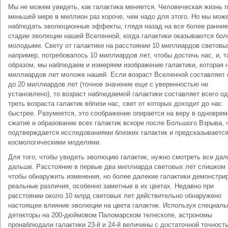
Мы не можем увидеть, как галактика меняется. Человеческая жизнь 
меньшей мере в миллион раз короче, чем надо для этого. Но мы мож
наблюдать эволюционные эффекты, глядя назад на все более ранние
стадии эволюции нашей Вселенной, когда галактики оказываются бол
молодыми. Свету от галактики на расстоянии 10 миллиардов световых
например, потребовалось 10 миллиардов лет, чтобы достичь нас, и, т
образом, мы наблюдаем и измеряем изображение галактики, которая 
миллиардов лет моложе нашей. Если возраст Вселенной составляет 
до 20 миллиардов лет (точное значение еще с уверенностью не
установлено), то возраст наблюдаемой галактики составляет всего о
треть возраста галактик вблизи нас, свет от которых доходит до нас
быстрее. Разумеется, это соображение опирается на веру в одновре
сжатие и образование всех галактик вскоре после Большого Взрыва, 
подтверждается исследованиями близких галактик и предсказываетс
космологическими моделями.
Для того, чтобы увидеть эволюцию галактик, нужно смотреть все дал
дальше. Расстояние в первые два миллиарда световых лет слишком 
чтобы обнаружить изменения, но более далекие галактики демонстри
реальные различия, особенно заметные в их цветах. Недавно при
расстоянии около 10 млрд световых лет действительно обнаружено
настоящее влияние эволюции на цвета галактик. Используя специал
детекторы на 200-дюймовом Паломарском телескопе, астрономы
пронаблюдали галактики 23-й и 24-й величины с достаточной точност