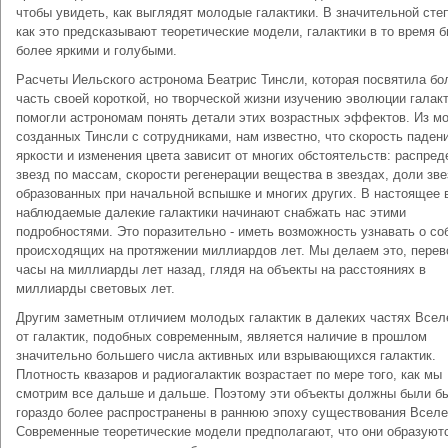
чтобы увидеть, как выглядят молодые галактики. В значительной сте
как это предсказывают теоретические модели, галактики в то время 
более яркими и голубыми.
Расчеты Иельского астронома Беатрис Тинсли, которая посвятила б
часть своей короткой, но творческой жизни изучению эволюции галакт
помогли астрономам понять детали этих возрастных эффектов. Из м
созданных Тинсли с сотрудниками, нам известно, что скорость паден
яркости и изменения цвета зависит от многих обстоятельств: распре
звезд по массам, скорости регенерации вещества в звездах, доли зве
образованных при начальной вспышке и многих других. В настоящее 
наблюдаемые далекие галактики начинают снабжать нас этими
подробностями. Это поразительно - иметь возможность узнавать о со
происходящих на протяжении миллиардов лет. Мы делаем это, перев
часы на миллиарды лет назад, глядя на объекты на расстояниях в
миллиарды световых лет.
Другим заметным отличием молодых галактик в далеких частях Всел
от галактик, подобных современным, является наличие в прошлом
значительно большего числа активных или взрывающихся галактик.
Плотность квазаров и радиогалактик возрастает по мере того, как мы
смотрим все дальше и дальше. Поэтому эти объекты должны были б
гораздо более распространены в раннюю эпоху существования Вселе
Современные теоретические модели предполагают, что они образуют