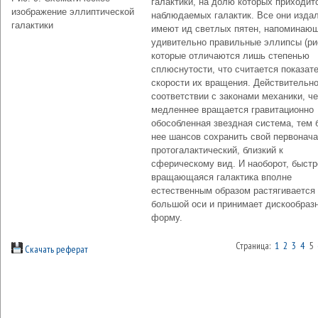
галактики, на долю которых приходит
изображение эллиптической
наблюдаемых галактик. Все они изда
галактики
имеют ид светлых пятен, напоминаю
удивительно правильные эллипсы (рис
которые отличаются лишь степенью
сплюснутости, что считается показат
скорости их вращения. Действительно
соответствии с законами механики, ч
медленнее вращается гравитационно
обособленная звездная система, тем 
нее шансов сохранить свой первонач
протогалактический, близкий к
сферическому вид. И наоборот, быстр
вращающаяся галактика вполне
естественным образом растягивается
большой оси и принимает дискообраз
форму.
Страница:
1
2
3
4
5
Скачать реферат