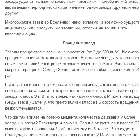
звезда удается только по косвенным признакам – колебаниям блеска,
вызываемым периодическими затмениями одной звезды другою и не
другим.
Многообразие звезд во Вселенной неисчерпаемо, и возможно сущест
еще звезды или продукты их эволюции, которые не вошли в эту
классификацию.
Вращение звёзд
Звезды вращаются с разными скоростями (от 2 до 500 км/с). Их скоро
вращения зависит от многих факторов. Вращение звезды можно опре
по четкости линий спектра некоторых элементов звезды. Экваториал
скорость вращения Солнца 2 км/с, хотя многие звёзды превосходят её
раз.
Было установлено, что скорости вращения звёзд закономерно связан
спектральным классом. Быстрее всего вращаются массивные и горяч
звёзды класса О и В, в то время, как карлики класса М почти не вра
(Виды звезд.) Замечу, что где-то вблизи класса F5 скорость вращения
резко уменьшается.
Что же так влияет на потерю момента количества движения у более
холодных звёзд? Рассмотрим пример. Солнце относиться к классу G2
имеет скорость вращения 2 км/с и систему из 8 планет. Что будет с
Солнцем, если все его планеты с ним сольются? Момент количества