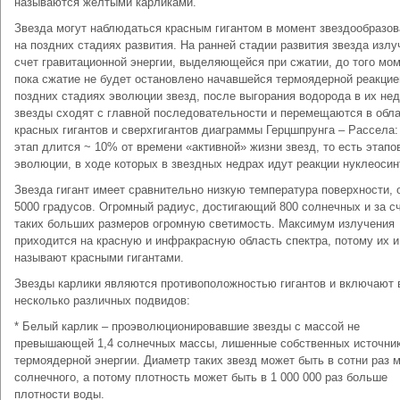
называются желтыми карликами.
Звезда могут наблюдаться красным гигантом в момент звездообразов
на поздних стадиях развития. На ранней стадии развития звезда излу
счет гравитационной энергии, выделяющейся при сжатии, до того мо
пока сжатие не будет остановлено начавшейся термоядерной реакцие
поздних стадиях эволюции звезд, после выгорания водорода в их нед
звезды сходят с главной последовательности и перемещаются в обл
красных гигантов и сверхгигантов диаграммы Герцшпрунга – Рассела:
этап длится ~ 10% от времени «активной» жизни звезд, то есть этапо
эволюции, в ходе которых в звездных недрах идут реакции нуклеосин
Звезда гигант имеет сравнительно низкую температура поверхности, 
5000 градусов. Огромный радиус, достигающий 800 солнечных и за с
таких больших размеров огромную светимость. Максимум излучения
приходится на красную и инфракрасную область спектра, потому их и
называют красными гигантами.
Звезды карлики являются противоположностью гигантов и включают 
несколько различных подвидов:
* Белый карлик – проэволюционировавшие звезды с массой не
превышающей 1,4 солнечных массы, лишенные собственных источни
термоядерной энергии. Диаметр таких звезд может быть в сотни раз 
солнечного, а потому плотность может быть в 1 000 000 раз больше
плотности воды.