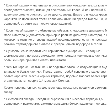
* Красный карлик – маленькая и относительно холодная звезда главн
последовательности, имеющая спектральный класс М или верхний К.
довольно сильно отличаются от других звезд. Диаметр и масса крас
карликов не превышает трети солнечной (нижний предел массы – 0,08
солнечной, за этим идут коричневые карлики).
* Коричневый карлик – субзвездные объекты с массами в диапазоне 
масс Юпитера (и диаметром примерно равным диаметру Юпитера), в 
которых, в отличие от звезд главной последовательности, не происхо
реакции термоядерного синтеза c превращением водорода в гелий.
* Субкоричневые карлики или коричневые субкарлики – холодные
формирования, по массе лежащие ниже предела коричневых карликов
большей мере принято считать планетами.
* Черный карлик – остывшие и вследствие этого не излучающие в ви
диапазоне белые карлики. Представляет собой конечную стадию эво
белых карликов. Массы черных карликов, подобно массам белых кар
ограничиваются сверху 1,4 массами Солнца.
Кроме перечисленных, существует еще несколько продуктов эволюц
звезд:
* Нейтронная звезда. Звездные образования с массами порядка 1,5
солнечных и размерами, заметно меньшими белых карликов, порядка