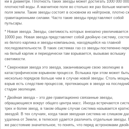
км в диаметре. Плотность таких звезды может достигать 1000 000 000
плотностей воды. А магнитное поле во столько же раз больше магнит
поля земли. Такие звезды состоят в основном из нейтронов, плотно 
гравитационными силами. Часто такие звезды представляют собой
пульсары.
* Новая звезда. Звезды, светимость которых внезапно увеличивается
10000 раз. Новая звезда представляет собой двойную систему, сост
из белого карлика и звезды-компаньона, находящейся на главной
последовательности. В таких системах газ со звезды постепенно пер
на белый карлик и периодически там взрывается, вызываю вспышку
светимости.
* Сверхновая звезда это звезда, заканчивающие свою эволюцию в
катастрофическом взрывном процессе. Вспышка при этом может быть
несколько порядков больше чем в случае новой звезды. Столь мощн
взрыв есть следствие процессов, протекающих в звезде на последни
стадии эволюции.
* Двойная звезда – это две гравитационно связанные звезды,
обращающиеся вокруг общего центра масс. Иногда встречаются сист
трех и более звезд, в таком общем случае система называется кратн
звездой. В тех случаях, когда такая звездная система не слишком да
удалена от Земли, в телескоп удается различить отдельные звезды.
же расстояние значительное, то понять, что перед астрономами двой