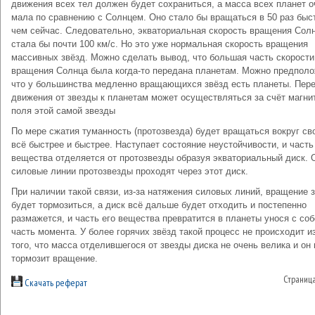
движения всех тел должен будет сохраниться, а масса всех планет о
мала по сравнению с Солнцем. Оно стало бы вращаться в 50 раз быс
чем сейчас. Следовательно, экваториальная скорость вращения Сол
стала бы почти 100 км/с. Но это уже нормальная скорость вращения
массивных звёзд. Можно сделать вывод, что большая часть скорости
вращения Солнца была когда-то передана планетам. Можно предпол
что у большинства медленно вращающихся звёзд есть планеты. Пер
движения от звезды к планетам может осуществляться за счёт магни
поля этой самой звезды
По мере сжатия туманность (протозвезда) будет вращаться вокруг св
всё быстрее и быстрее. Наступает состояние неустойчивости, и часть
вещества отделяется от протозвезды образуя экваториальный диск. 
силовые линии протозвезды проходят через этот диск.
При наличии такой связи, из-за натяжения силовых линий, вращение 
будет тормозиться, а диск всё дальше будет отходить и постепенно
размажется, и часть его вещества превратится в планеты унося с соб
часть момента. У более горячих звёзд такой процесс не происходит из
того, что масса отделившегося от звезды диска не очень велика и он 
тормозит вращение.
Страниц
Скачать реферат