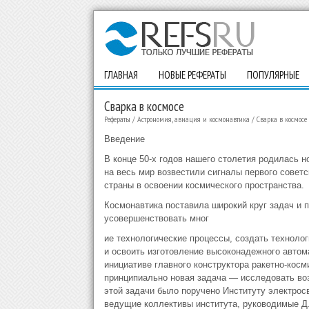
ГЛАВНАЯ
НОВЫЕ РЕФЕРАТЫ
ПОПУЛЯРНЫЕ
Сварка в космосе
Рефераты
/
Астрономия, авиация и космонавтика
/
Сварка в космосе
Введение
В конце 50-х годов нашего столетия родилась 
на весь мир возвестили сигналы первого совет
страны в освоении космического пространства.
Космонавтика поставила широкий круг задач и 
усовершенствовать мног
ие технологические процессы, создать техноло
и освоить изготовление высоконадежного автома
инициативе главного конструктора ракетно-кос
принципиально новая задача — исследовать во
этой задачи было поручено Институту электрос
ведущие коллективы института, руководимые Д. 