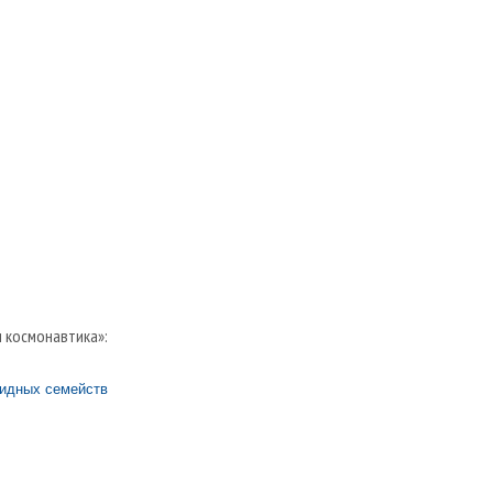
и космонавтика»:
оидных семейств