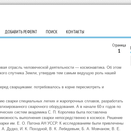
ДОБАВИТЬ РЕФЕРАТ
ПОИСК
КОНТАКТЫ
Страница
1
новая отрасль человеческой деятельности — космонавтика. Об этом
ского спутника Земли, утвердив тем самым ведущую роль нашей
перед сварщиками: потребовалось в корне пересмотреть и
гию сварки специальных легких и жаропрочных сплавов, разработать
тизированного сварочного оборудования. А в начале 60-х годов по
мических систем академика С. П. Королева была поставлена
зможность выполнения сварки непосредственно в космосе. Решение
варки им. Е. О. Патона АН УССР. К исследованиям были привлечены
А. Дудко, И. К. Походной, В. К. Лебедевым, Б. А. Мовчаном, В. Е.