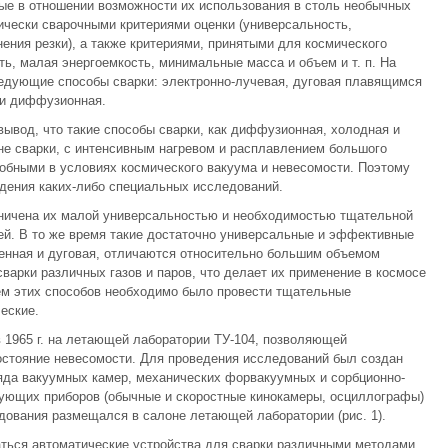
ые в отношении возможности их использования в столь необычных
чески сварочными критериями оценки (универсальность,
ения резки), а также критериями, принятыми для космического
ь, малая энергоемкость, минимальные масса и объем и т. п. На
едующие способы сварки: электронно-лучевая, дуговая плавящимся
 и диффузионная.
ывод, что такие способы сварки, как диффузионная, холодная и
оне сварки, с интенсивным нагревом и расплавлением большого
обными в условиях космического вакуума и невесомости. Поэтому
едения каких-либо специальных исследований.
аничена их малой универсальностью и необходимостью тщательной
ей. В то же время такие достаточно универсальные и эффективные
менная и дуговая, отличаются относительно большим объемом
варки различных газов и паров, что делает их применение в космосе
м этих способов необходимо было провести тщательные
еские.
 1965 г. на летающей лаборатории ТУ-104, позволяющей
остояние невесомости. Для проведения исследований был создан
яда вакуумных камер, механических форвакуумных и сорбционно-
рующих приборов (обычные и скоростные кинокамеры, осциллографы)
дования размещался в салоне летающей лаборатории (рис. 1).
аться автоматические устройства для сварки различными методами