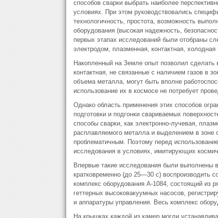
способов сварки выбрать наиболее перспективн
условиях. При этом руководствовались специфи
технологичность, простота, возможность выполн
оборудования (высокая надежность, безопасност
первых этапах исследований были отобраны сл
электродом, плазменная, контактная, холодная
Накопленный на Земле опыт позволил сделать в
контактная, не связанные с наличием газов в з
объема металла, могут быть вполне работоспос
использование их в космосе не потребует пров
Однако область применения этих способов огр
подготовки и подгонки свариваемых поверхност
способы сварки, как электронно-лучевая, плаз
расплавляемого металла и выделением в зоне с
проблематичным. Поэтому перед использование
исследования в условиях, имитирующих космич
Впервые такие исследования были выполнены в
кратковременно (до 25—30 с) воспроизводить с
комплекс оборудования А-1084, состоящий из р
геттерных высоковакуумных насосов, регистри
и аппаратуры управления. Весь комплекс обору
На крышках каждой из камер могли устанавлив