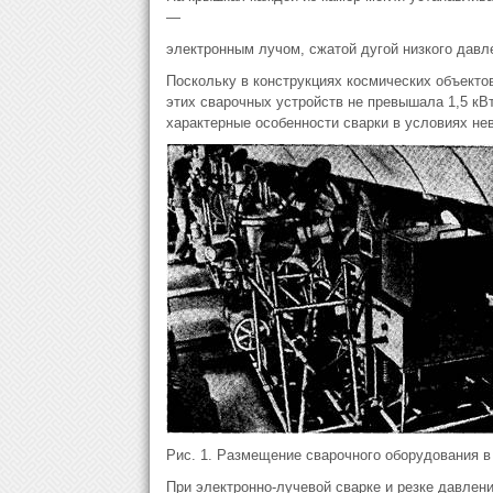
—
электронным лучом, сжатой дугой низкого давл
Поскольку в конструкциях космических объекто
этих сварочных устройств не превышала 1,5 кВ
характерные особенности сварки в условиях не
Рис. 1. Размещение сварочного оборудования 
При электронно-лучевой сварке и резке давлен