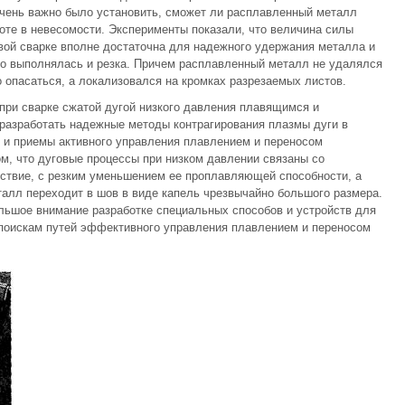
очень важно было установить, сможет ли расплавленный металл
боте в невесомости. Эксперименты показали, что величина силы
вой сварке вполне достаточна для надежного удержания металла и
о выполнялась и резка. Причем расплавленный металл не удалялся
о опасаться, а локализовался на кромках разрезаемых листов.
при сварке сжатой дугой низкого давления плавящимся и
азработать надежные методы контрагирования плазмы дуги в
и и приемы активного управления плавлением и переносом
ом, что дуговые процессы при низком давлении связаны со
дствие, с резким уменьшением ее проплавляющей способности, а
алл переходит в шов в виде капель чрезвычайно большого размера.
ьшое внимание разработке специальных способов и устройств для
 поискам путей эффективного управления плавлением и переносом