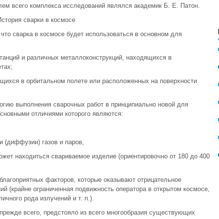
лем всего комплекса исследований являлся академик Б. Е. Патон.
История сварки в космосе
что сварка в космосе будет использоваться в основном для
станций и различных металлоконструкций, находящихся в
тах;
ящихся в орбитальном полете или расположенных на поверхности
огию выполнения сварочных работ в принципиально новой для
основными отличиями которого являются:
и (диффузии) газов и паров,
ожет находиться свариваемое изделие (ориентировочно от 180 до 400
благоприятных факторов, которые оказывают отрицательное
ий (крайне ограниченная подвижность оператора в открытом космосе,
чного рода излучений и т. п.).
прежде всего, предстояло из всего многообразия существующих