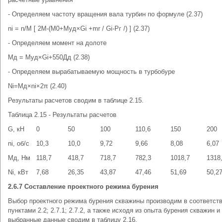
- Определяем частоту вращения вала турбин по формуле (2.37)
ni = n/М [ 2M-(M0+Mуд×Gi +mr / Gi-Pг /) ] (2.37)
- Определяем момент на долоте
Мд = Муд×Gi+550Дд (2.38)
- Определяем вырабатываемую мощность в турбобуре
Ni=Mд×ni×2π (2.40)
Результаты расчетов сводим в таблице 2.15.
Таблица 2.15 - Результаты расчетов
G, кН
0
50
100
110,6
150
200
ni, об/с
10,3
10,0
9,72
9,66
8,08
6,07
Мд, Нм
118,7
418,7
718,7
782,3
1018,7
1318
Ni, кВт
7,68
26,35
43,87
47,46
51,69
50,2
2.6.7 Составление проектного режима бурения
Выбор проектного режима бурения скважины производим в соответств
пунктами 2.2; 2.7.1; 2.7.2, а также исходя из опыта бурения скважин и
выбранные данные сводим в таблицу 2.16.