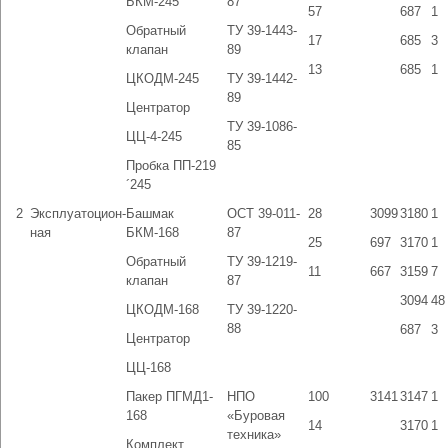
БКМ-245
87
57
687
1
Обратный
ТУ 39-1443-
17
685
3
клапан
89
13
685
1
ЦКОДМ-245
ТУ 39-1442-
89
Центратор
ТУ 39-1086-
ЦЦ-4-245
85
Пробка ПП-219
´245
2
Эксплуатоцион-
Башмак
ОСТ 39-011-
28
3099
3180
1
ная
БКМ-168
87
25
697
3170
1
Обратный
ТУ 39-1219-
11
667
3159
7
клапан
87
3094
48
ЦКОДМ-168
ТУ 39-1220-
88
687
3
Центратор
ЦЦ-168
Пакер ПГМД1-
НПО
100
3141
3147
1
168
«Буровая
14
3170
1
техника»
Комплект