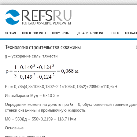
ГЛАВНАЯ
НОВЫЕ РЕФЕРАТЫ
ПОПУЛЯРНЫЕ
ДОБАВИТЬ РЕФЕРАТ
ПОИСК
КОНТАК
Технология строительства скважины
g – ускорение силы тяжести
Рг = 0,785(4,3×106×0,1302+2,1×106×0,1352)+23950 =110,6кН
Из выбираем Муд = 6×10-3 м
Определим момент на долоте при G = 0, обусловленный трением дол
стенки скважины и промывочную жидкость,
М0 = 550Дд = 550×0,2159 = 118,7 Н×м
Основные
расчетные уравнения