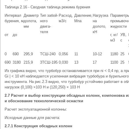
Таблица 2.16 - Сводная таблица режима бурения
Интервал
Диаметр
Тип забой-
Расход,
Давление,
Нагрузка
Параметр
бурения, м
долота,
ного
м3/с
Мпа
на
промывоч
мм
двига-
долото,
жидкости
теля
кН
от
до
r, кг/
УВ,
м3
с
0
690
295,9
ТСШ-240
0,056
11
10-12
1180
25
690
3180
215,9
3ТСШ-195
0,030
13
17
1100
25
Из графика видно, что турбобур останавливается при ni < 0,4 np, а при
Gi | < 10 кН наблюдается усиленная вибрация турбобура и бурильного
инструмента. На рис.2.3 видно, что турбобур устойчиво работает в об
нагрузок (0¸100) ×103 Н и (120¸250) × 103 Н
2.7 Расчет и выбор конструкции обсадных колонн, компоновка и
и обоснование технологической оснастки
Расчет эксплуатационной колонны:
Исходные данные для расчета:
2.7.1 Конструкция обсадных колонн