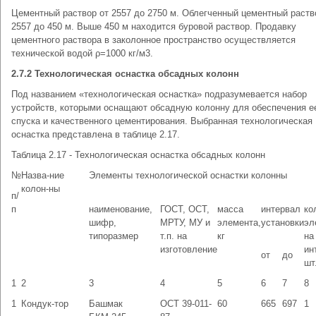
Цементный раствор от 2557 до 2750 м. Облегченный цементный раств
2557 до 450 м. Выше 450 м находится буровой раствор. Продавку
цементного раствора в заколонное пространство осуществляется
технической водой ρ=1000 кг/м3.
2.7.2 Технологическая оснастка обсадных колонн
Под названием «технологическая оснастка» подразумевается набор
устройств, которыми оснащают обсадную колонну для обеспечения е
спуска и качественного цементирования. Выбранная технологическая
оснастка представлена в таблице 2.17.
Таблица 2.17 - Технологическая оснастка обсадных колонн
№
Назва-ние
Элементы технологической оснастки колонны
колон-ны
п/
п
наименование,
ГОСТ, ОСТ,
масса
интервал
ко
шифр,
МРТУ, МУ и
элемента,
установки
эл
типоразмер
т.п. на
кг
на
изготовление
ин
от
до
шт
1
2
3
4
5
6
7
8
1
Кондук-тор
Башмак
ОСТ 39-011-
60
665
697
1