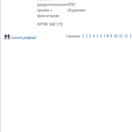
разделительных
НПО
пробок с
«Бурение»
фиксатором
КРПФ 168´178
Страница:
1
2
3
4
5
6
7
8
9
10
11
12
1
Скачать реферат