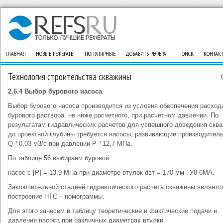
ГЛАВНАЯ
НОВЫЕ РЕФЕРАТЫ
ПОПУЛЯРНЫЕ
ДОБАВИТЬ РЕФЕРАТ
ПОИСК
КОНТАК
Технология строительства скважины
2.6.4 Выбор бурового насоса
Выбор бурового насоса производится из условия обеспечения расход
бурового раствора, не ниже расчетного, при расчетном давлении. По
результатам гидравлических расчетов для успешного доведения скв
до проектной глубины требуется насосы, развивающие производител
Q ³ 0,03 м3/с при давлении Р ³ 12,7 МПа.
По таблице 56 выбираем буровой
насос с [P] = 13,9 МПа при диаметре втулок dвт = 170 мм –У8-6МА.
Заключительной стадией гидравлического расчета скважины являетс
построение НТС – номограммы.
Для этого занесем в таблицу теоретические и фактические подачи и
давления насоса при различных диаметрах втулки.