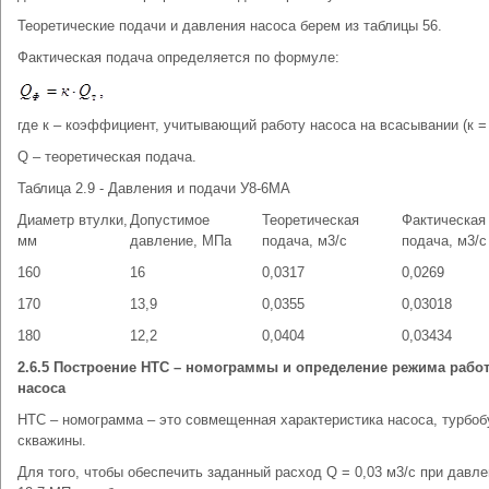
Теоретические подачи и давления насоса берем из таблицы 56.
Фактическая подача определяется по формуле:
где к – коэффициент, учитывающий работу насоса на всасывании (к = 
Q – теоретическая подача.
Таблица 2.9 - Давления и подачи У8-6МА
Диаметр втулки,
Допустимое
Теоретическая
Фактическая
мм
давление, МПа
подача, м3/с
подача, м3/с
160
16
0,0317
0,0269
170
13,9
0,0355
0,03018
180
12,2
0,0404
0,03434
2.6.5 Построение НТС – номограммы и определение режима рабо
насоса
НТС – номограмма – это совмещенная характеристика насоса, турбоб
скважины.
Для того, чтобы обеспечить заданный расход Q = 0,03 м3/с при давле