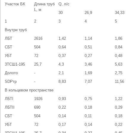
Участок БК
Длина труб
Q, л/с
L, м
30
26,9
34,33
1
2
3
4
5
Внутри труб
ЛБТ
2616
1,42
1,14
1,86
СБТ
504
0,64
0,51
0,84
УБТ
72
0,37
0,27
0,48
3ТСШ1-195
25,7
4,3
3,46
5,63
Долото
-
2,1
1,69
2,75
SDРтр
-
8,83
7,07
11,56
В кольцевом пространстве
ЛБТI
1926
0,93
0,75
1,22
ЛБТII
690
0,22
0,18
0,29
СБТ
504
0,14
0,11
0,18
УБТ
72
0,17
0,14
0,22