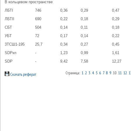
В кольцевом пространстве
ЛБТI
746
0,36
0,29
0,47
ЛБТII
690
0,22
0,18
0,29
СБТ
504
0,14
0,11
0,18
УБТ
72
0,17
0,14
0,22
3ТСШ1-195
25,7
0,34
0,27
0,45
SDРкп
-
1,23
0,99
1,61
SDР
-
9,42
7,58
12,27
Страница:
1
2
3
4
5
6
7
8
9
10
11
12
1
Скачать реферат