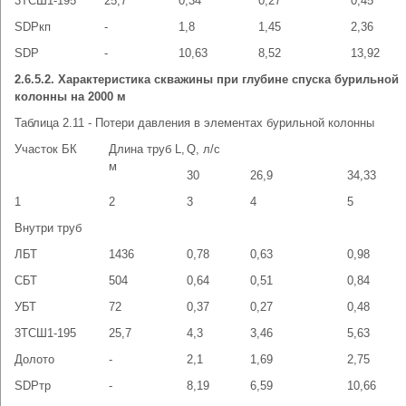
3ТСШ1-195
25,7
0,34
0,27
0,45
SDРкп
-
1,8
1,45
2,36
SDР
-
10,63
8,52
13,92
2.6.5.2. Характеристика скважины при глубине спуска бурильной
колонны на 2000 м
Таблица 2.11 - Потери давления в элементах бурильной колонны
Участок БК
Длина труб L,
Q, л/с
м
30
26,9
34,33
1
2
3
4
5
Внутри труб
ЛБТ
1436
0,78
0,63
0,98
СБТ
504
0,64
0,51
0,84
УБТ
72
0,37
0,27
0,48
3ТСШ1-195
25,7
4,3
3,46
5,63
Долото
-
2,1
1,69
2,75
SDРтр
-
8,19
6,59
10,66