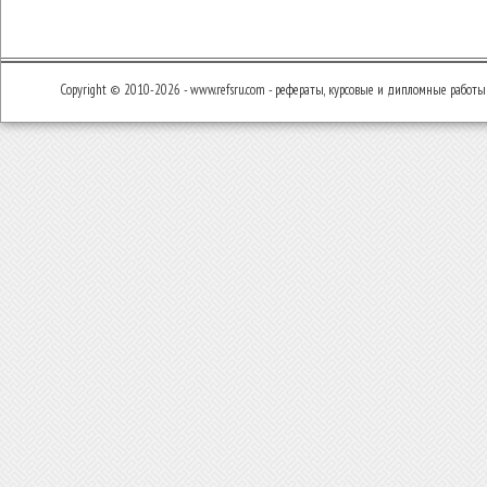
Copyright © 2010-2026 - www.refsru.com - рефераты, курсовые и дипломные работы