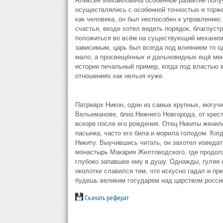
Алексея Михайловича особенное развитие получ
осуществлялись с особенной точностью и торже
как человека, он был неспособен к управлению:
счастья, везде хотел видеть порядок, благоустр
положиться во всём на существующий механизм 
зависимым, царь был всегда под влиянием то од
мало, а просвещённых и дальновидных ещё ме
истории печальный пример, когда под властью 
отношениях как нельзя хуже.
Патриарх Никон, один из самых крупных, могучи
Вельеманове, близ Нижнего Новгорода, от крес
вскоре после его рождения. Отец Никиты женилс
пасынка, часто его била и морила голодом. Когд
Никиту. Выучившись читать, он захотел изведа
монастырь Макария Желтоводского, где продолж
глубоко запавшее ему в душу. Однажды, гуляя 
околотке славился тем, что искусно гадал и пр
будешь великим государем над царством росси
Скачать реферат