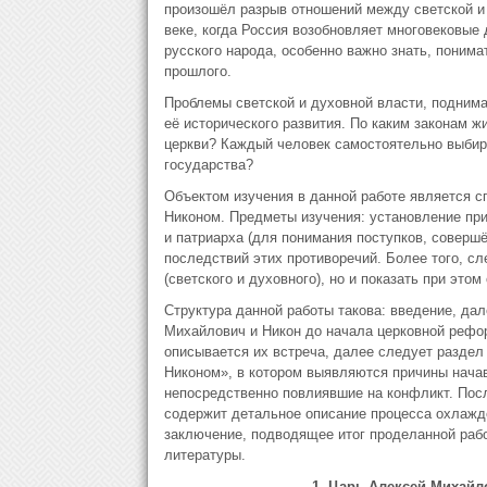
произошёл разрыв отношений между светской и 
веке, когда Россия возобновляет многовековые 
русского народа, особенно важно знать, понима
прошлого.
Проблемы светской и духовной власти, поднима
её исторического развития. По каким законам 
церкви? Каждый человек самостоятельно выбирае
государства?
Объектом изучения в данной работе является 
Никоном. Предметы изучения: установление при
и патриарха (для понимания поступков, совершё
последствий этих противоречий. Более того, сл
(светского и духовного), но и показать при это
Структура данной работы такова: введение, да
Михайлович и Никон до начала церковной рефор
описывается их встреча, далее следует разде
Никоном», в котором выявляются причины нача
непосредственно повлиявшие на конфликт. Пос
содержит детальное описание процесса охлажд
заключение, подводящее итог проделанной рабо
литературы.
1. Царь Алексей Михай