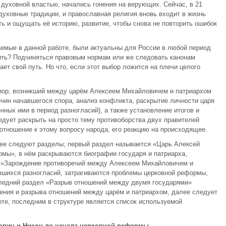
духовной властью, начались гонения на верующих. Сейчас, в 21
духовные традиции, и православная религия вновь входит в жизнь
ть и ощущать её историю, развитие, чтобы снова не повторить ошибок
емые в данной работе, были актуальны для России в любой период
жить? Подчиняться правовым нормам или же следовать канонам
т свой путь. Но что, если этот выбор ложится на плечи целого
спор, возникший между царём Алексеем Михайловичем и патриархом
чин начавшегося спора, анализ конфликта, раскрытие личности царя
нных ими в период разногласий), а также установление итогов и
едует раскрыть на просто тему противоборства двух правителей
м отношение к этому вопросу народа, его реакцию на происходящее.
лее следуют разделы; первый раздел называется «Царь Алексей
мы», в нём раскрываются биографии государя и патриарха,
л «Зарождение противоречий между Алексеем Михайловичем и
вшихся разногласий, затрагиваются проблемы церковной реформы,
ледний раздел «Разрыв отношений между двумя государями»
ения и разрыва отношений между царём и патриархом, далее следует
те, последним в структуре является список используемой
лович и Никон до начала церковной реформы