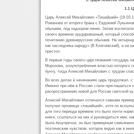
1.1 
Царь Алексей Михайлович «Тишайший» (19.03.16
Романова от второго брака с Евдокией Лукьяно
обычаям, под надзором нянек. Затем воспитате
своего времени эрудированный, который способ
почитанию древнерусских обычаев. На четырна
как наследника народу» (В.Ключевский), а на ш
престол.
В первые годы своего царствования государь н
Морозова, злоупотребления властью которого с
бунту, тогда Алексей Михайлович с трудом спас
Во всех делах и начинаниях царь продолжал, с 
Именно при нём в Россию стали приглашаться 
распространению новой для России светской ку
Алексей Михайлович отличался самыми примерн
получил прозвище «тишайший», хотя по вспыльч
для того периода времени это было почти норм
книги, ссылаться на них и руководиться ими; ни
была безупречна: он был примерным семьянино
поэтическим чувством, которое видно как в мно