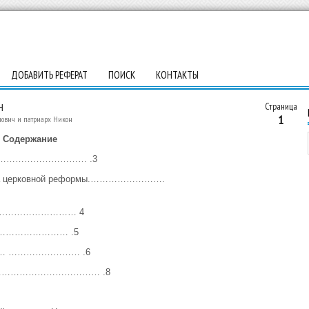
ДОБАВИТЬ РЕФЕРАТ
ПОИСК
КОНТАКТЫ
н
Страница
1
ович и патриарх Никон
Содержание
………………………… .3
ачала церковной реформы.…………………….
……………………………… 4
…………………… .5
икона… …………………… .6
ти…….……………………………… .8