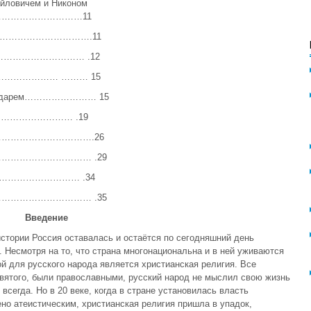
йловичем и Никоном
………………………11
…………………………………….11
…………………………… .12
арями………………… ……… 15
 государем…………………… 15
……………………………… .19
ря ………………………………….26
……………………………………… .29
……………………… .34
…………………………………… .35
Введение
истории Россия оставалась и остаётся по сегодняшний день
 Несмотря на то, что страна многонациональна и в ней уживаются
й для русского народа является христианская религия. Все
вятого, были православными, русский народ не мыслил свою жизнь
т всегда. Но в 20 веке, когда в стране установилась власть
но атеистическим, христианская религия пришла в упадок,