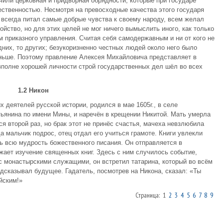
или церковная и придворная обрядности, которые при государе
ственностью. Несмотря на превосходные качества этого государя
 всегда питал самые добрые чувства к своему народу, всем желал
ойство, но для этих целей не мог ничего вымыслить иного, как только
приказного управления. Считая себя самодержавным и ни от кого не
них, то других; безукоризненно честных людей около него было
ньше. Поэтому правление Алексея Михайловича представляет в
вполне хорошей личности строй государственных дел шёл во всех
1.2 Никон
х деятелей русской истории, родился в мае 1605г., в селе
тьянина по имени Мины, и наречён в крещении Никитой. Мать умерла
я второй раз, но брак этот не принёс счастья, мачеха невзлюбила
а мальчик подрос, отец отдал его учиться грамоте. Книги увлекли
ть всю мудрость божественного писания. Он отправляется в
ает изучение священных книг. Здесь с ним случилось событие,
с монастырскими служащими, он встретил татарина, который во всём
едсказывал будущее. Гадатель, посмотрев на Никона, сказал: «Ты
йским!»
Страница: 1
2
3
4
5
6
7
8
9