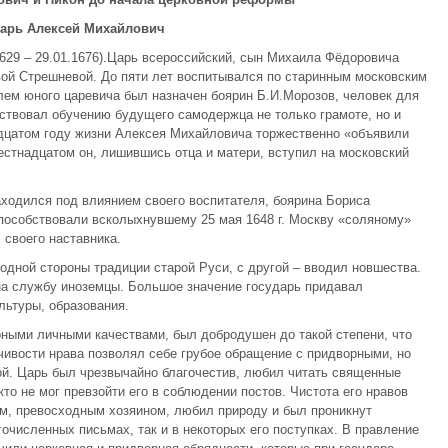
Царь Алексей Михайлович
29 – 29.01.1676).Царь всероссийский, сын Михаила Фёдоровича
вой Стрешневой. До пяти лет воспитывался по старинным московским
лем юного царевича был назначен боярин Б.И.Морозов, человек для
ствовал обучению будущего самодержца не только грамоте, но и
дцатом году жизни Алексея Михайловича торжественно «объявили
естнадцатом он, лишившись отца и матери, вступил на московский
аходился под влиянием своего воспитателя, боярина Бориса
пособствовали всколыхнувшему 25 мая 1648 г. Москву «соляному»
 своего наставника.
одной стороны традиции старой Руси, с другой – вводил новшества.
на службу иноземцы. Большое значение государь придавал
льтуры, образования.
ыми личными качествами, был добродушен до такой степени, что
ивости нрава позволял себе грубое обращение с придворными, но
ой. Царь был чрезвычайно благочестив, любил читать священные
кто не мог превзойти его в соблюдении постов. Чистота его нравов
м, превосходным хозяином, любил природу и был проникнут
гочисленных письмах, так и в некоторых его поступках. В правление